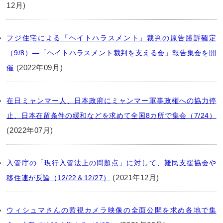
12月)
フジ住宅による「ヘイトハラスメント」裁判の原告勝訴確定
（9/8）―「ヘイトハラスメント裁判を支える会」報告集会を開
(2022年09月)
催
在日ミャンマー人、日本政府にミャンマー軍事政権への協力停
止、日本在留条件の緩和などを求めて全国8カ所で集会（7/24）
(2022年07月)
入管庁の「現行入管法上の問題点」に対して、難民支援協会や
(2021年12月)
移住連が反論（12/22＆12/27）
ウィシュマさんの監視カメラ映像の全面公開を求め各地で集