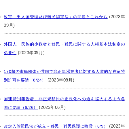
(2023年
改定「出入国管理及び難民認定法」の問題とこれから
09月)
外国人・民族的少数者と移民・難民に関する人権基本法制定の
(2023年09月)
必要性
170超の市民団体が共同で非正規滞在者に対する人道的な在留特
(2023年08月)
別許可を要請（8/24）
国連特別報告者、非正規移民の正規化への道を拡大するよう各
(2023年06月)
国に要請（6/26）
(2023年
改定入管難民法が成立－移民・難民保護に暗雲（6/9）