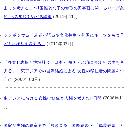
去りを考える」〜｢国際的な子の奪取の民事面に関するハーグ条
(2011年11月)
約｣への加盟をめぐる課題
シンポジウム「若者が語る多文化共生～外国にルーツをもつ子
(2011年03月)
どもの権利を考える」
「多文化家族と地域社会 - 日本・ 韓国・台湾における 共生を考
える」～東アジアでの国際結婚による 女性の移住者の問題を中
(2009年03月)
心に
(2008年11
東アジアにおける女性の移住と人権を考えた6日間
月)
国家が夫婦の寝室まで「覗き見る」国際結婚 ～「偽装結婚」と