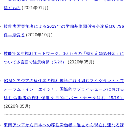
(2021年01月)
指すもの
技能実習実施者による2019年の労働基準関係法令違反は6,796
(2020年10月)
件―厚労省
技能実習生権利ネットワーク、10 万円の「特別定額給付金」に
(2020年05月)
ついて多言語で注意喚起（5/23）
IOMとアジアの移住者の権利擁護に取り組むマイグラント・フ
ォーラム・イン・エイシャ、国際的サプライチェーンにおける
移住労働者の権利促進を目的にパートナーを組む（5/19）
(2020年05月)
東南アジアから日本への移住労働者－過去から現在に連なる課