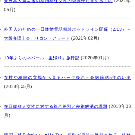
(2021年
東日本大震災後の結婚移住女性の復興から見えるもの
05月)
外国人のための一日離婚電話相談ホットライン開催（2/13）－
(2021年02月)
大阪弁護士会、リコン・アラート
(2020年01月)
10年ぶりのネパール「里帰り」旅行記
女性や移民の立場から見るハーグ条約－条約締結5年のいま
(2019年05月)
(2019年03
在日朝鮮人女性に対する複合差別と差別解消の課題
月)
韓国・移住女性の「#Me Too」運動が果敢に展開される―法務