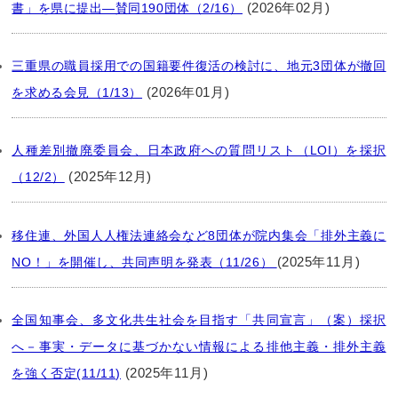
(2026年02月)
書」を県に提出―賛同190団体（2/16）
三重県の職員採用での国籍要件復活の検討に、地元3団体が撤回
(2026年01月)
を求める会見（1/13）
人種差別撤廃委員会、日本政府への質問リスト（LOI）を採択
(2025年12月)
（12/2）
移住連、外国人人権法連絡会など8団体が院内集会「排外主義に
(2025年11月)
NO！」を開催し、共同声明を発表（11/26）
全国知事会、多文化共生社会を目指す「共同宣言」（案）採択
へ－事実・データに基づかない情報による排他主義・排外主義
(2025年11月)
を強く否定(11/11)