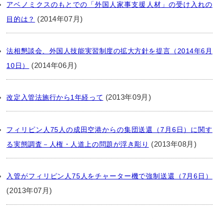
アベノミクスのもとでの「外国人家事支援人材」の受け入れの
(2014年07月)
目的は？
法相懇談会、外国人技能実習制度の拡大方針を提言（2014年6月
(2014年06月)
10日）
(2013年09月)
改定入管法施行から1年経って
フィリピン人75人の成田空港からの集団送還（7月6日）に関す
(2013年08月)
る実態調査－人権・人道上の問題が浮き彫り
入管がフィリピン人75人をチャーター機で強制送還（7月6日）
(2013年07月)