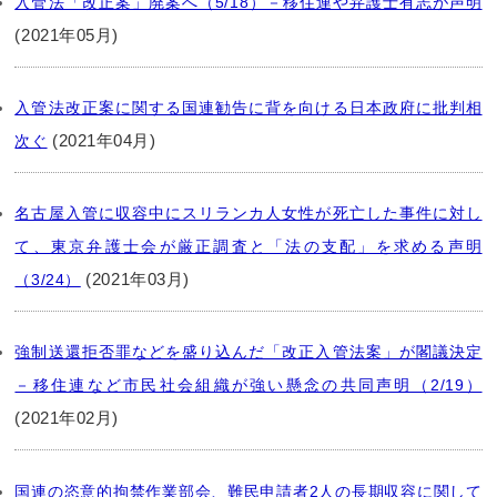
入管法「改正案」廃案へ（5/18）－移住連や弁護士有志が声明
(2021年05月)
入管法改正案に関する国連勧告に背を向ける日本政府に批判相
(2021年04月)
次ぐ
名古屋入管に収容中にスリランカ人女性が死亡した事件に対し
て、東京弁護士会が厳正調査と「法の支配」を求める声明
(2021年03月)
（3/24）
強制送還拒否罪などを盛り込んだ「改正入管法案」が閣議決定
－移住連など市民社会組織が強い懸念の共同声明（2/19）
(2021年02月)
国連の恣意的拘禁作業部会、難民申請者2人の長期収容に関して