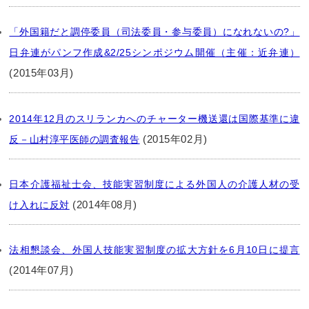
「外国籍だと調停委員（司法委員・参与委員）になれないの?」
日弁連がパンフ作成&2/25シンポジウム開催（主催：近弁連）
(2015年03月)
2014年12月のスリランカへのチャーター機送還は国際基準に違
(2015年02月)
反－山村淳平医師の調査報告
日本介護福祉士会、技能実習制度による外国人の介護人材の受
(2014年08月)
け入れに反対
法相懇談会、外国人技能実習制度の拡大方針を6月10日に提言
(2014年07月)