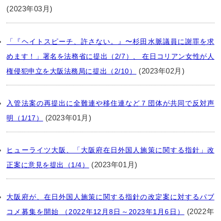
(2023年03月)
「『ヘイトスピーチ、許さない。』〜杉田水脈議員に謝罪を求
めます！」署名を法務省に提出（2/7）、 在日コリアン女性が人
(2023年02月)
権侵犯申立を大阪法務局に提出（2/10）
入管法案の再提出に全難連や移住連など７団体が共同で反対声
(2023年01月)
明（1/17）
ヒューライツ大阪、「大阪府在日外国人施策に関する指針」改
(2023年01月)
正案に意見を提出（1/4）
大阪府が、在日外国人施策に関する指針の改定案に対するパブ
(2022年
コメ募集を開始 （2022年12月8日～2023年1月6日）