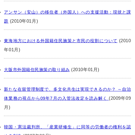
アンサン（安山）の移住者（外国人）への支援活動：現状と課
(2010年01月)
題
(2010
東海地方における外国籍住民施策と市民の役割について
年01月)
(2010年01月)
大阪市外国籍住民施策の取り組み
新たな在留管理制度で、多文化共生は実現できるのか？ ～自治
(2009年09
体業務の視点から09年7月の入管法改定を読み解く
月)
韓国・憲法裁判所、「産業研修生」に同等の労働者の権利を認