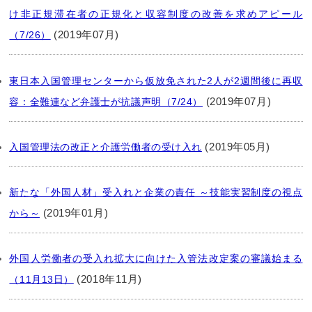
け非正規滞在者の正規化と収容制度の改善を求めアピール
(2019年07月)
（7/26）
東日本入国管理センターから仮放免された2人が2週間後に再収
(2019年07月)
容：全難連など弁護士が抗議声明（7/24）
(2019年05月)
入国管理法の改正と介護労働者の受け入れ
新たな「外国人材」受入れと企業の責任 ～技能実習制度の視点
(2019年01月)
から～
外国人労働者の受入れ拡大に向けた入管法改定案の審議始まる
(2018年11月)
（11月13日）