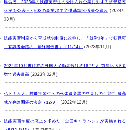
厚労省、2023年の技能実習生の受け入れ企業に対する監督指導
(2024年
状況を公表－7,602の事業場で労働基準関係法令違反
08月)
技能実習制度から育成就労制度に改称し、「就労1年」で転職可
(2023年11月)
－有識者会議の「最終報告書」（11/24）
2022年10月末現在の外国人労働者数は約182万人‐前年比 5.5％
(2023年02月)
増で過去最高
ベトナム人元技能実習生への死体遺棄罪の見直しの可能性‐最高
(2022年12月)
裁が弁論開催の決定（12/9）
技能実習制度の廃止を求めた「全国キャラバン」が実施される
(2022年06月)
（5/22‐6/13）