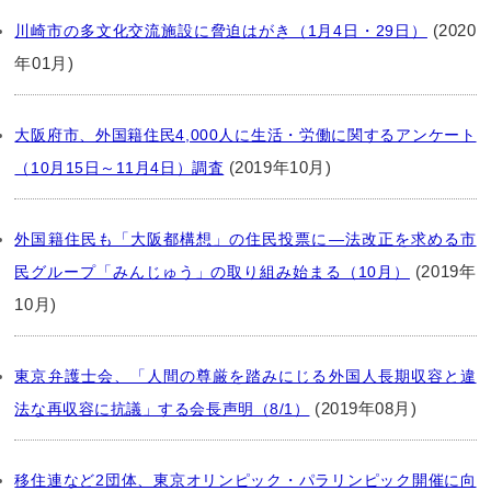
(2020
川崎市の多文化交流施設に脅迫はがき（1月4日・29日）
年01月)
大阪府市、外国籍住民4,000人に生活・労働に関するアンケート
(2019年10月)
（10月15日～11月4日）調査
外国籍住民も「大阪都構想」の住民投票に―法改正を求める市
(2019年
民グループ「みんじゅう」の取り組み始まる（10月）
10月)
東京弁護士会、「人間の尊厳を踏みにじる外国人長期収容と違
(2019年08月)
法な再収容に抗議」する会長声明（8/1）
移住連など2団体、東京オリンピック・パラリンピック開催に向