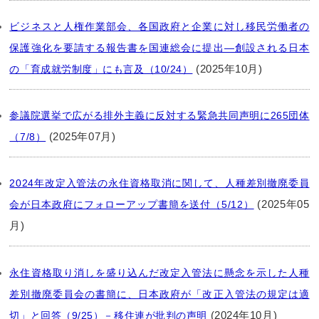
ビジネスと人権作業部会、各国政府と企業に対し移民労働者の
保護強化を要請する報告書を国連総会に提出―創設される日本
(2025年10月)
の「育成就労制度」にも言及（10/24）
参議院選挙で広がる排外主義に反対する緊急共同声明に265団体
(2025年07月)
（7/8）
2024年改定入管法の永住資格取消に関して、人種差別撤廃委員
(2025年05
会が日本政府にフォローアップ書簡を送付（5/12）
月)
永住資格取り消しを盛り込んだ改定入管法に懸念を示した人種
差別撤廃委員会の書簡に、日本政府が「改正入管法の規定は適
(2024年10月)
切」と回答（9/25）－移住連が批判の声明