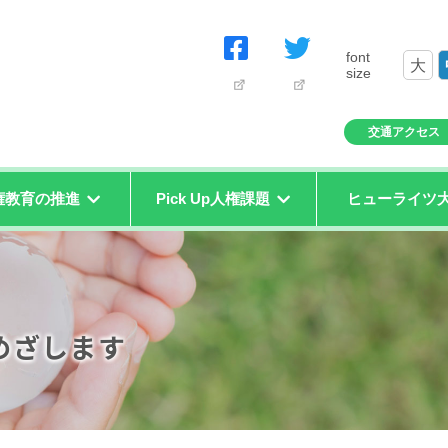
font
大
size
交通アクセス
権教育の推進
Pick Up人権課題
ヒューライツ
めざします