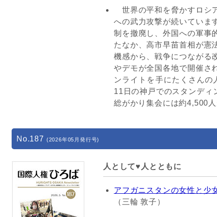
世界の平和を脅かすロシア
への武力攻撃が続いていま
制を撤廃し、外国への軍事
たなか、高市早苗首相が憲
機感から、戦争につながる
やデモが全国各地で開催さ
ンライトを手にたくさんの
11日の神戸でのスタンディ
総がかり集会には約4,500
No.187
(2026年05月発行号)
人として♥人とともに
アフガニスタンの女性と少
（三輪 敦子）