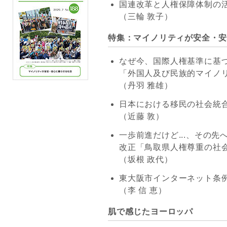
国連改革と人権保障体制の活
（三輪 敦子）
特集：マイノリティが安全・
なぜ今、国際人権基準に基
「外国人及び民族的マイノ
（丹羽 雅雄）
日本における移民の社会統
（近藤 敦）
一歩前進だけど...、その先
改正「鳥取県人権尊重の社
（坂根 政代）
東大阪市インターネット条
（李 信 恵）
肌で感じたヨーロッパ