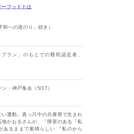
ターフッドとは
平和への道のり」続き）
ロプラン」のもとでの難民認定者、
ーン・神戸集会（5/17）
い運動」真っ只中の兵庫県で生まれ
石地かおるさんが、「障害のある『私
があるままで素晴らしい 『私のから