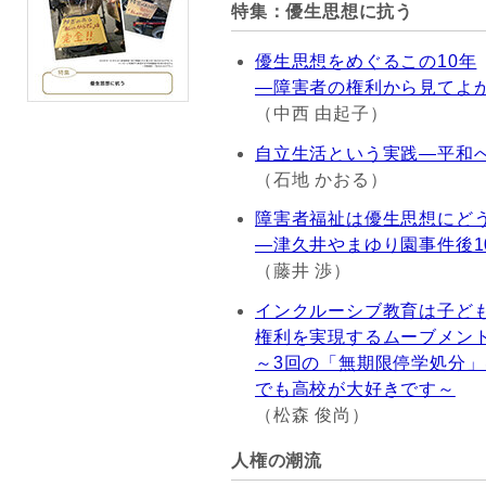
特集：優生思想に抗う
優生思想をめぐるこの10年
―障害者の権利から見てよ
（中西 由起子）
自立生活という実践―平和
（石地 かおる）
障害者福祉は優生思想にど
―津久井やまゆり園事件後1
（藤井 渉）
インクルーシブ教育は子ど
権利を実現するムーブメン
～3回の「無期限停学処分
でも高校が大好きです～
（松森 俊尚）
人権の潮流