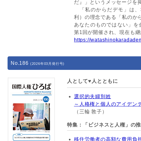
だ』」というメッセージを
「私のからだデモ」は、S
利）の理念である「私のか
あなたのものではない」を合
第1回が開催され、現在も
https://watashinokaradade
No.186
(2026年03月発行号)
人として♥人とともに
選択的夫婦別姓
～人格権と個人のアイデン
（三輪 敦子）
特集：「ビジネスと人権」の
移住労働者の高額な費用負