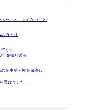
かったこと、よくないこと
への道のり
う抗うか
0年を振り返る
もの基本的人権を保障し
ト
」を受けました、