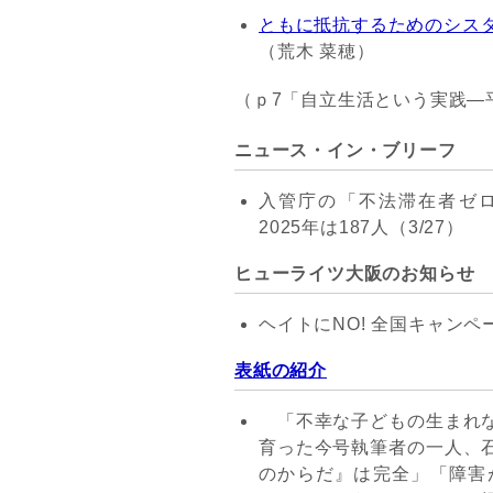
ともに抵抗するためのシス
（荒木 菜穂）
（ｐ7「自立生活という実践―
ニュース・イン・ブリーフ
入管庁の「不法滞在者ゼ
2025年は187人（3/27）
ヒューライツ大阪のお知らせ
ヘイトにNO! 全国キャンペ
表紙の紹介
「不幸な子どもの生まれな
育った今号執筆者の一人、
のからだ』は完全」「障害