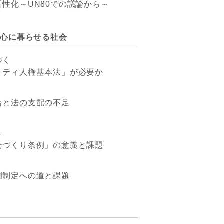
性化～UN80での議論から～
安心に暮らせる社会
づく
リティ人権基本法」が必要か
合と法の支配の不足
へ
会づくり条例」の意義と課題
例制定への道と課題