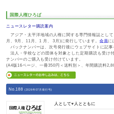
国際人権ひろば
ニュースレター購読案内
アジア・太平洋地域の人権に関する専門情報誌として、
月、9月、11月、1 月、 3月)に発行しています。
会員
に
バックナンバーは、次号発行後にウェブサイトに記事
法人・学校などの団体を対象とした定期購読も受け付
ナンバーのご購入も受け付けています。
(A4版16ページ、一冊350円＜送料別＞、年間購読料2,
No.188
(2026年07月発行号)
人として♥人とともに