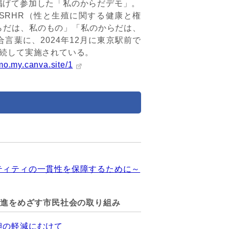
掲げて参加した「私のからだデモ」。
RHR（性と生殖に関する健康と権
らだは、私のもの」「私のからだは、
言葉に、2024年12月に東京駅前で
継続して実施されている。
mo.my.canva.site/1
ティティの一貫性を保障するために～
推進をめざす市民社会の取り組み
担の軽減にむけて