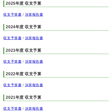
2025年度 収支予算
収支予算書
/
決算報告書
2024年度 収支予算
収支予算書
/
決算報告書
2023年度 収支予算
収支予算書
/
決算報告書
2022年度 収支予算
収支予算書
/
決算報告書
2021年度 収支予算
収支予算書
/
決算報告書