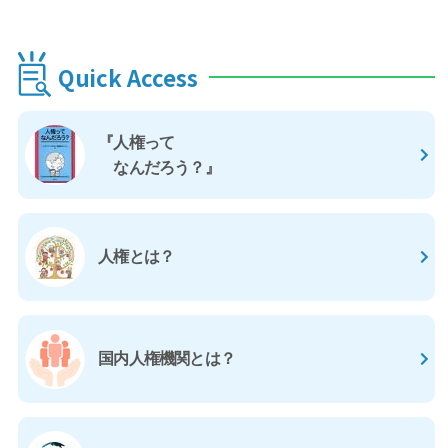
Quick Access
『人権って
なんだろう？』
人権とは？
国内人権機関とは？