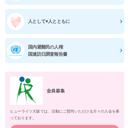
人として♥人とともに
国内避難民の人権
国連訪日調査報告書
会員募集
ヒューライツ大阪では、活動にご賛同いただける方々の入会を募
っております。