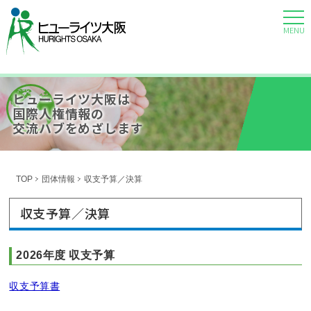
MENU
ヒューライツ大阪は
国際人権情報の
交流ハブをめざします
TOP
団体情報
収支予算／決算
収支予算／決算
2026年度 収支予算
収支予算書