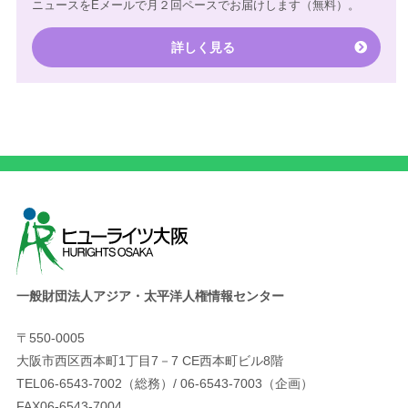
ニュースをEメールで月２回ペースでお届けします（無料）。
詳しく見る
一般財団法人アジア・太平洋人権情報センター
〒550-0005
大阪市西区西本町1丁目7－7 CE西本町ビル8階
TEL06-6543-7002（総務）/ 06-6543-7003（企画）
FAX06-6543-7004