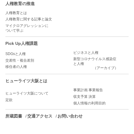
人権教育の推進
人権教育とは
人権教育に関する記事と論文
マイクロアグレッションに
ついて学ぶ
Pick Up人権課題
ビジネスと人権
SDGsと人権
新型コロナウイルス感染症
交差性・複合差別
と人権
移住者の人権
（アーカイブ）
ヒューライツ大阪とは
事業計画 事業報告
ヒューライツ大阪について
収支予算 決算
定款
個人情報の利用目的
所蔵図書
交通アクセス
お問い合わせ