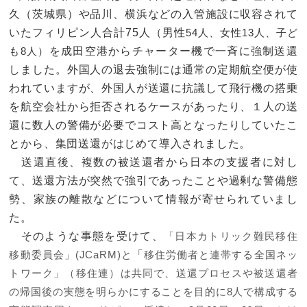
久（茨城県）や品川、横浜などの入管施設に収容されて
いたフィリピン人合計75人（男性
54
人、女性
13
人、子ど
を成田空港からチャーター機で一斉に強制送還
も
8
人）
しました。外国人の退去強制には通常の定期航空便が使
われていますが、外国人が送還に抗議して飛行機の搭乗
を航空会社から拒否されるケースがあったり、１人の送
還に数人の警備が必要でコスト高となったりしていたこ
とから、集団送還がはじめて導入されました。
送還直後、複数の被送還者から日本の支援者に対し
て、送還方法が突然で強引であったことや過剰な警備態
勢、家族の離散などについて情報が寄せられていまし
た。
そのような事態を受けて、
「日本カトリック難民移住
「
移動委員会」
(JCaRM)
と
移住労働者と連帯する全国ネッ
トワーク」（移住連）は共同で、送還プロセスや被送還者
の帰国後の実態を明らかにすることを目的に
8
人で構成する