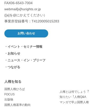
FAX06-6543-7004
webmail[a]hurights.or.jp
([a]を@にかえてください）
事業所登録番号：T4120005015283
お問い合わせ
イベント・セミナー情報
お知らせ
ニュース・イン・ブリーフ
つながる
人権を知る
国際人権ひろば
人権とは何でしょう︖
FOCUS
知りたい︕人権Q&A
出版物
マンガで学ぶ国際人権
国際人権基準の動向