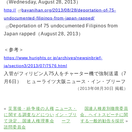
（Wednesday, August 28, 2013）
http://
bayanihan.org/2013/08/28/deportation-of-75-
undocumented-filipinos-from-japan-rapped/
Deportation of 75 undocumented Filipinos from
Japan rapped（August 28, 2013）
＜参考＞
https://www.hurights.or.jp/archives/newsinbrief-
ja/section3/2013/07/7576.html
入管がフィリピン人75人をチャーター機で強制送還（7
月6日） ヒューライツ大阪ニュース・イン・ブリーフ
（2013年08月30日 掲載）
«
災害後・紛争後の人権
ニュース・
国連人種差別撤廃委員
に関する調査などについ
イン・ブリ
会、ヘイトスピーチに関
て決定、国連人権理事会
ーフ
する一般的勧告を採択
»
諮問委員会