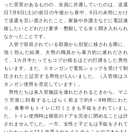
った背景があるものの、全員に共通していたのは、送還
日7月6日(土)の前日の午後から夜中、6日の未明にかけ
て送還を言い渡されたこと、家族や弁護士などに電話連
絡したいとどれだけ要求・懇願しても全く聞き入れられ
なかったことです。
入管で収容されている部屋から別室に移される際に、
強く拒んだ結果、大勢の職員から暴力的に連れだされ
て、1カ月半たってもコブが残るほどの打撲をした男性
もいます。また、スタンガンで電気ショックを受けて制
圧されたと証言する男性が1人いました。（入管側はス
タンガン使用を否定しています）。
男性たちは各入管施設を連れだされるときから、マニ
ラ空港に到着するしばらく前まで約8～9時間にわた
り、食事中もトイレに行くときも手錠をされていまし
た。トイレ使用時は個室のドアを完全に閉めることは許
されませんでした。一方、女性と子どもは手錠をされて
いなかったと13人送還されたうち会うことのできた4人