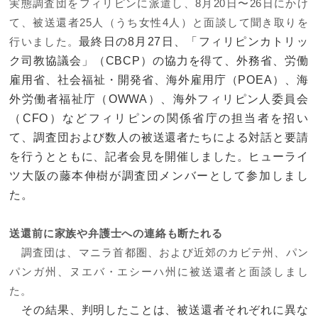
実態調査団をフィリピンに派遣し、
8
月
20
日〜
26
日にかけ
て、被送還者
25
人（うち女性
4
人）と面談して聞き取りを
最終日の8月27日、「フィリピンカトリッ
行いました。
ク司教協議会」（CBCP）の協力を得て、外務省、労働
雇用省、社会福祉・開発省、海外雇用庁（POEA）、海
外労働者福祉庁（OWWA）、海外フィリピン人委員会
（CFO）などフィリピンの関係省庁の担当者を招い
て、調査団および数人の被送還者たちによる対話と要請
を行うとともに、記者会見を開催しました。ヒューライ
ツ大阪の藤本伸樹が調査団メンバーとして参加しまし
た。
送還前に家族や弁護士への連絡も断たれる
調査団は、マニラ首都圏、および近郊のカビテ州、パン
パンガ州、ヌエバ・エシーハ州に被送還者と面談しまし
た。
その結果、判明したことは、被送還者それぞれに異な