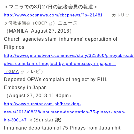
＜マニラでの8月27日の記者会見の報道＞
http://www.cbcpnews.com/cbcpnews/?p=21481
カトリッ
）ニュース
ク司教協議会（
CBCP
（MANILA, August 27, 2013）
Church agencies slam ‘inhumane’ deportation of
Filipinos
http://www.gmanetwork.com/news/story/323860/pinoyabroad
ofws-complain-of-neglect-by-phl-embassy-in-japan
テレビ）
（
GMA
Deported OFWs complain of neglect by PHL
Embassy in Japan
（August 27, 2013 11:40pm）
http://www.sunstar.com.ph/breaking-
news/2013/08/28/inhumane-deportation-75-pinays-japan-
(Sunstar 紙)
hit-300147
Inhumane deportation of 75 Pinays from Japan hit