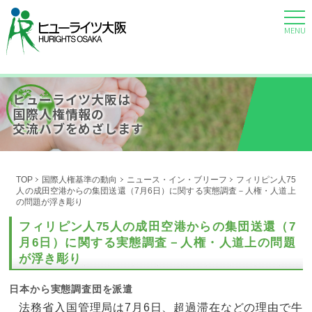
MENU
ヒューライツ大阪は
国際人権情報の
交流ハブをめざします
TOP
国際人権基準の動向
ニュース・イン・ブリーフ
フィリピン人75
人の成田空港からの集団送還（7月6日）に関する実態調査－人権・人道上
の問題が浮き彫り
フィリピン人75人の成田空港からの集団送還（7
月6日）に関する実態調査－人権・人道上の問題
が浮き彫り
日本から実態調査団を派遣
法務省入国管理局は7月6日、超過滞在などの理由で牛