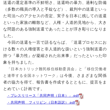
送還の選定基準の不鮮明さ、送還時の暴力、過剰な防備
（多数の職員の導入と手錠など）、裁判中の送還といっ
た司法へのアクセスの否定、実子を日本に残しての送還
といった家族の離散など、人権・人道的見地から、大き
な問題のある強制送還であったことが浮き彫りになりま
した。
今回の送還を一言で語るならば、「送還プロセスにお
ける数々の人権侵害と非人道的な扱いという強制送還の
持つ『暴力性』が凝縮された出来事」だったといった印
象を持ちました。
「
「日本カトリック難民移住移動委員会」
と
移住労働者
今後、さまざまな関係
と連帯する全国ネットワーク」は
者の協力を得て、報告書を作成するとともに、提言をま
とめていく計画です。
・プレスリリース「共同声明（日本）」.pdf
・共同声明 フィリピン（日本語訳）.pdf