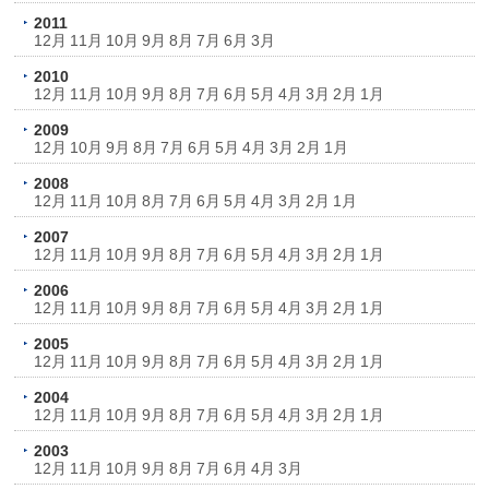
2011
12月
11月
10月
9月
8月
7月
6月
3月
2010
12月
11月
10月
9月
8月
7月
6月
5月
4月
3月
2月
1月
2009
12月
10月
9月
8月
7月
6月
5月
4月
3月
2月
1月
2008
12月
11月
10月
8月
7月
6月
5月
4月
3月
2月
1月
2007
12月
11月
10月
9月
8月
7月
6月
5月
4月
3月
2月
1月
2006
12月
11月
10月
9月
8月
7月
6月
5月
4月
3月
2月
1月
2005
12月
11月
10月
9月
8月
7月
6月
5月
4月
3月
2月
1月
2004
12月
11月
10月
9月
8月
7月
6月
5月
4月
3月
2月
1月
2003
12月
11月
10月
9月
8月
7月
6月
4月
3月