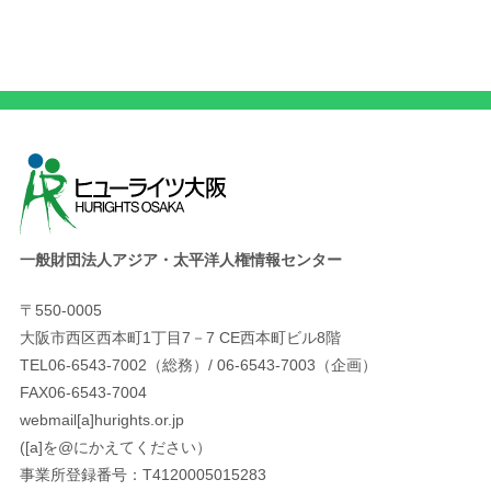
一般財団法人アジア・太平洋人権情報センター
〒550-0005
大阪市西区西本町1丁目7－7 CE西本町ビル8階
TEL06-6543-7002（総務）/ 06-6543-7003（企画）
FAX06-6543-7004
webmail[a]hurights.or.jp
([a]を@にかえてください）
事業所登録番号：T4120005015283