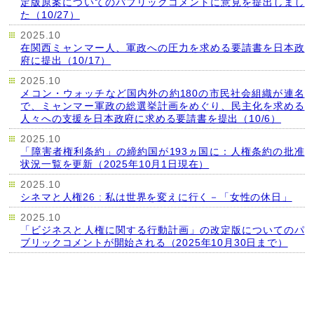
定版原案についてのパブリックコメントに意見を提出しまし
た（10/27）
2025.10
在関西ミャンマー人、軍政への圧力を求める要請書を日本政
府に提出（10/17）
2025.10
メコン・ウォッチなど国内外の約180の市民社会組織が連名
で、ミャンマー軍政の総選挙計画をめぐり、民主化を求める
人々への支援を日本政府に求める要請書を提出（10/6）
2025.10
「障害者権利条約」の締約国が193ヵ国に：人権条約の批准
状況一覧を更新（2025年10月1日現在）
2025.10
シネマと人権26 : 私は世界を変えに行く－「女性の休日」
2025.10
「ビジネスと人権に関する行動計画」の改定版についてのパ
ブリックコメントが開始される（2025年10月30日まで）