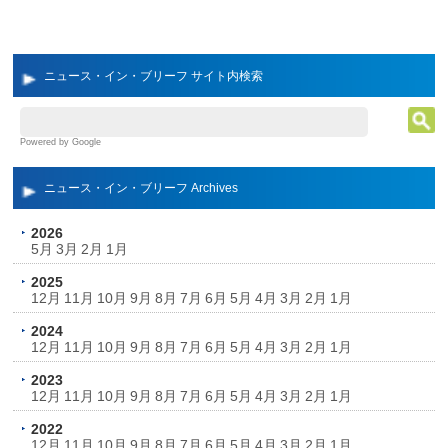
ニュース・イン・ブリーフ サイト内検索
Powered by Google
ニュース・イン・ブリーフ Archives
2026
5月
3月
2月
1月
2025
12月
11月
10月
9月
8月
7月
6月
5月
4月
3月
2月
1月
2024
12月
11月
10月
9月
8月
7月
6月
5月
4月
3月
2月
1月
2023
12月
11月
10月
9月
8月
7月
6月
5月
4月
3月
2月
1月
2022
12月
11月
10月
9月
8月
7月
6月
5月
4月
3月
2月
1月