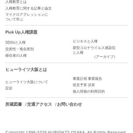
人権教育とは
人権教育に関する記事と論文
マイクロアグレッションに
ついて学ぶ
Pick Up人権課題
ビジネスと人権
SDGsと人権
新型コロナウイルス感染症
交差性・複合差別
と人権
移住者の人権
（アーカイブ）
ヒューライツ大阪とは
事業計画 事業報告
ヒューライツ大阪について
収支予算 決算
定款
個人情報の利用目的
所蔵図書
交通アクセス
お問い合わせ
Copyright 1998-
2026 HURIGHTS OSAKA. All Rights Reserved.