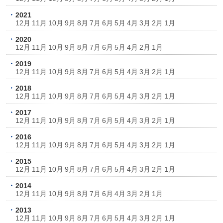
2021
12月
11月
10月
9月
8月
7月
6月
5月
4月
3月
2月
1月
2020
12月
11月
10月
9月
8月
7月
6月
5月
4月
2月
1月
2019
12月
11月
10月
9月
8月
7月
6月
5月
4月
3月
2月
1月
2018
12月
11月
10月
9月
8月
7月
6月
5月
4月
3月
2月
1月
2017
12月
11月
10月
9月
8月
7月
6月
5月
4月
3月
2月
1月
2016
12月
11月
10月
9月
8月
7月
6月
5月
4月
3月
2月
1月
2015
12月
11月
10月
9月
8月
7月
6月
5月
4月
3月
2月
1月
2014
12月
11月
10月
9月
8月
7月
6月
4月
3月
2月
1月
2013
12月
11月
10月
9月
8月
7月
6月
5月
4月
3月
2月
1月