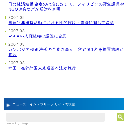
日比経済連携協定の批准に対して、フィリピンの野党議員や
NGO連合などが反対を表明
2007.08
国連平和維持活動における性的搾取・虐待に関して決議
2007.08
ASEAN-人権組織の設置に合意
2007.08
カンボジア特別法廷の予審判事が、容疑者1名を拘置施設に
収容
2007.08
韓国・在韓外国人処遇基本法が施行
ニュース・イン・ブリーフ サイト内検索
Powered by Google