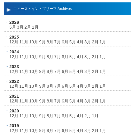
ニュース・イン・ブリーフ Archives
2026
5月
3月
2月
1月
2025
12月
11月
10月
9月
8月
7月
6月
5月
4月
3月
2月
1月
2024
12月
11月
10月
9月
8月
7月
6月
5月
4月
3月
2月
1月
2023
12月
11月
10月
9月
8月
7月
6月
5月
4月
3月
2月
1月
2022
12月
11月
10月
9月
8月
7月
6月
5月
4月
3月
2月
1月
2021
12月
11月
10月
9月
8月
7月
6月
5月
4月
3月
2月
1月
2020
12月
11月
10月
9月
8月
7月
6月
5月
4月
2月
1月
2019
12月
11月
10月
9月
8月
7月
6月
5月
4月
3月
2月
1月