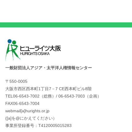
一般財団法人アジア・太平洋人権情報センター
〒550-0005
大阪市西区西本町1丁目7－7 CE西本町ビル8階
TEL06-6543-7002（総務）/ 06-6543-7003（企画）
FAX06-6543-7004
webmail[a]hurights.or.jp
([a]を@にかえてください）
事業所登録番号：T4120005015283