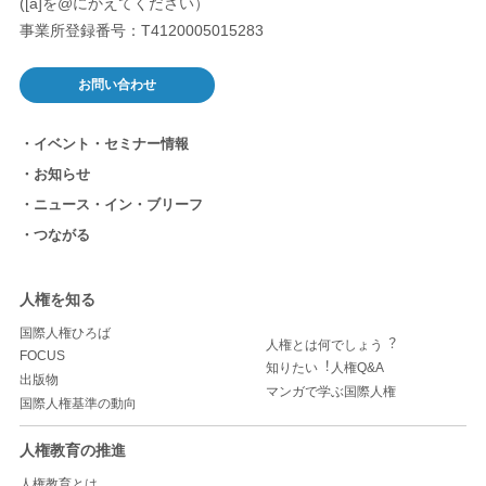
([a]を@にかえてください）
事業所登録番号：T4120005015283
お問い合わせ
イベント・セミナー情報
お知らせ
ニュース・イン・ブリーフ
つながる
人権を知る
国際人権ひろば
人権とは何でしょう︖
FOCUS
知りたい︕人権Q&A
出版物
マンガで学ぶ国際人権
国際人権基準の動向
人権教育の推進
人権教育とは