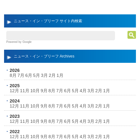
ニュース・イン・ブリーフ サイト内検索
Powered by Google
ニュース・イン・ブリーフ Archives
2026
8月
7月
6月
5月
3月
2月
1月
2025
12月
11月
10月
9月
8月
7月
6月
5月
4月
3月
2月
1月
2024
12月
11月
10月
9月
8月
7月
6月
5月
4月
3月
2月
1月
2023
12月
11月
10月
9月
8月
7月
6月
5月
4月
3月
2月
1月
2022
12月
11月
10月
9月
8月
7月
6月
5月
4月
3月
2月
1月