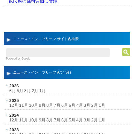
数民族の強制労働に警鐘
ニュース・イン・ブリーフ サイト内検索
Powered by Google
ニュース・イン・ブリーフ Archives
2026
6月
5月
3月
2月
1月
2025
12月
11月
10月
9月
8月
7月
6月
5月
4月
3月
2月
1月
2024
12月
11月
10月
9月
8月
7月
6月
5月
4月
3月
2月
1月
2023