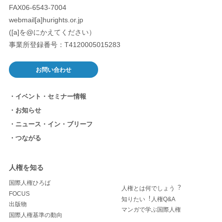
FAX06-6543-7004
webmail[a]hurights.or.jp
([a]を@にかえてください）
事業所登録番号：T4120005015283
お問い合わせ
イベント・セミナー情報
お知らせ
ニュース・イン・ブリーフ
つながる
人権を知る
国際人権ひろば
人権とは何でしょう︖
FOCUS
知りたい︕人権Q&A
出版物
マンガで学ぶ国際人権
国際人権基準の動向