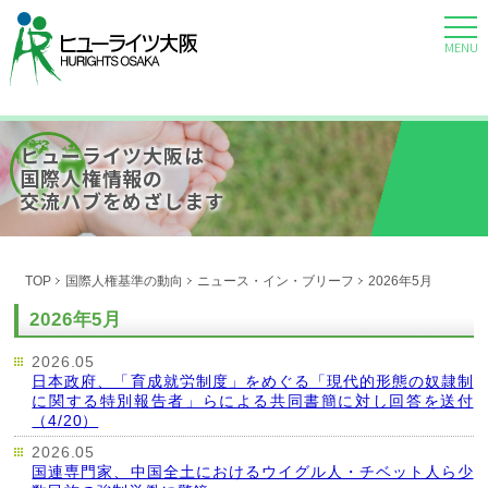
MENU
ヒューライツ大阪は
国際人権情報の
交流ハブをめざします
TOP
国際人権基準の動向
ニュース・イン・ブリーフ
2026年5月
2026年5月
2026.05
日本政府、「育成就労制度」をめぐる「現代的形態の奴隷制
に関する特別報告者」らによる共同書簡に対し回答を送付
（4/20）
2026.05
国連専門家、中国全土におけるウイグル人・チベット人ら少