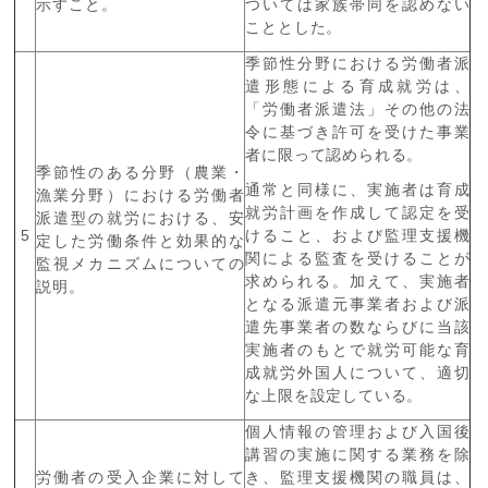
示すこと。
ついては家族帯同を認めない
こととした。
季節性分野における労働者派
遣形態による育成就労は、
「労働者派遣法」その他の法
令に基づき許可を受けた事業
者に限って認められる。
季節性のある分野（農業・
通常と同様に、実施者は育成
漁業分野）における労働者
就労計画を作成して認定を受
派遣型の就労における、安
5
けること、および監理支援機
定した労働条件と効果的な
関による監査を受けることが
監視メカニズムについての
求められる。加えて、実施者
説明。
となる派遣元事業者および派
遣先事業者の数ならびに当該
実施者のもとで就労可能な育
成就労外国人について、適切
な上限を設定している。
個人情報の管理および入国後
講習の実施に関する業務を除
労働者の受入企業に対して
き、監理支援機関の職員は、