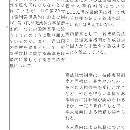
分を超えてはならないとさ
収する手数料等について
れているが、
ILO
第
29
号
ILO181
号が締約国に対して執
（強制労働条約）および同
行管轄権を超える義務を課し
181
号（民間職業仲介事業所
ているとは考えていない。
2
条約）などの国際基準に沿
国内措置として、育成就労法
うようどのように取り組ん
は、監理支援機関が育成就労
でいるのか。また、送出国
外国人から手数料を徴収する
の実態を踏まえた上で、斡
ことを禁止している。
旋手数料に関する基準を段
階的に厳しくする意向の有
無について。
育成就労制度は、技能実習制
度と同様に、暴力やパワハラ
を含む人権侵害を受けた場合
など、やむを得ない事情があ
る場合には転籍が認められる
ほか、一定の要件のもとで、
本人意向による転籍も認めら
れる。
本人意向による転籍について