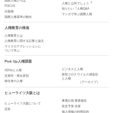
国際人権ひろば
人権とは何でしょう︖
FOCUS
知りたい︕人権Q&A
出版物
マンガで学ぶ国際人権
国際人権基準の動向
人権教育の推進
人権教育とは
人権教育に関する記事と論文
マイクロアグレッションに
ついて学ぶ
Pick Up人権課題
ビジネスと人権
SDGsと人権
新型コロナウイルス感染症
交差性・複合差別
と人権
移住者の人権
（アーカイブ）
ヒューライツ大阪とは
事業計画 事業報告
ヒューライツ大阪について
収支予算 決算
定款
個人情報の利用目的