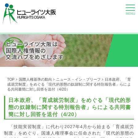
MENU
ヒューライツ大阪は
国際人権情報の
交流ハブをめざします
TOP
国際人権基準の動向
ニュース・イン・ブリーフ
日本政府、「育
成就労制度」をめぐる「現代的形態の奴隷制に関する特別報告者」らによ
る共同書簡に対し回答を送付（4/20）
日本政府、「育成就労制度」をめぐる「現代的形
態の奴隷制に関する特別報告者」らによる共同書
簡に対し回答を送付（4/20）
「技能実習制度」に代わり
2027
年
4
月から始まる「育成就労
制度」をめぐり、国連人権理事会に任命された「現代的形態の