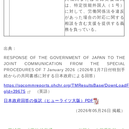
は、特定技能外国人（１号）
に対して、労働関係法令違反
があった場合の対応に関する
相談を含む支援を提供する義
務を負っている。
出典：
RESPONSE OF THE GOVERNMENT OF JAPAN TO THE
JOINT COMMUNICATION FROM THE SPECIAL
PROCEDURES OF 7 January 2026（
2026
年
1
月
7
日付特別手
続からの共同書感に対する日本政府による回答）
https://spcommreports.ohchr.org/TMResultsBase/DownLoadF
gId=39675
（英語）
日本政府回答の仮訳（ヒューライツ大阪）PDF
（2026年05月26日 掲載）