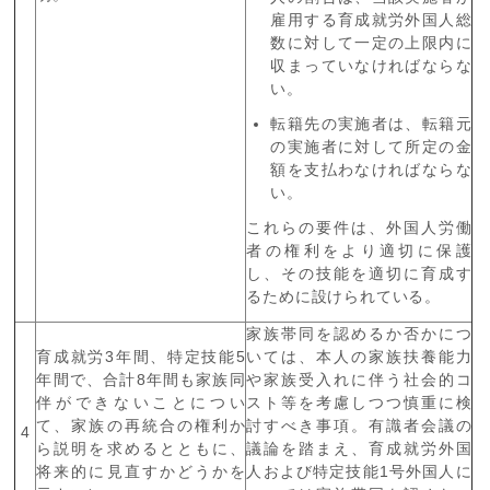
雇用する育成就労外国人総
数に対して一定の上限内に
収まっていなければならな
い。
転籍先の実施者は、転籍元
の実施者に対して所定の金
額を支払わなければならな
い。
これらの要件は、外国人労働
者の権利をより適切に保護
し、その技能を適切に育成す
るために設けられている。
家族帯同を認めるか否かにつ
育成就労
3
年間、特定技能
5
いては、本人の家族扶養能力
年間で、合計
8
年間も家族同
や家族受入れに伴う社会的コ
伴ができないことについ
スト等を考慮しつつ慎重に検
て、家族の再統合の権利か
討すべき事項。有識者会議の
4
ら説明を求めるとともに、
議論を踏まえ、育成就労外国
将来的に見直すかどうかを
人および特定技能
1
号外国人に