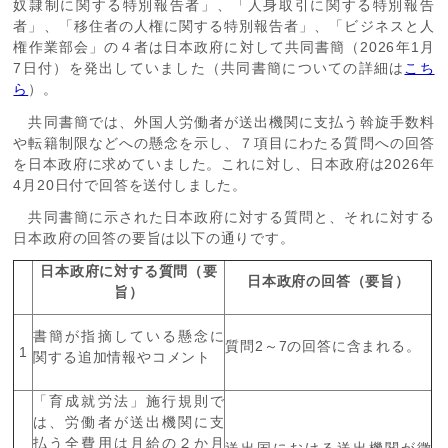
奴隷制に関する特別報告者」、「人身取引に関する特別報告
者」、「移住者の人権に関する特別報告者」、「ビジネスと人
権作業部会」の４者は日本政府に対して共同書簡（
2026
年
1
月
7
日付）を発出していました（共同書簡についての詳細は
こち
ら
）。
共同書簡では、外国人労働者が送出機関に支払う斡旋手数料
や転籍制限などへの懸念を示し、７項目にわたる質問への回答
を日本政府に求めていました。これに対し、日本政府は
2026
年
4
月
20
日付で回答を送付しました。
共同書簡に示された日本政府に対する質問と、それに対する
日本政府の回答の要旨は以下の通りです。
日本政府に対する質問（要
日本政府の回答（要旨）
旨）
書簡が指摘している懸念に
質問
2
～
7
の回答に含まれる。
1
関する追加情報やコメント
「育成就労法」施行規則で
は、労働者が送出機関に支
払う全費用は月給の２か月
送出国における送出機関が徴