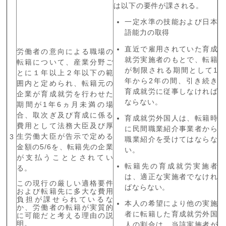
は以下の要件が課される。
一定水準の技能および日本
語能力の取得
直近で雇用されていた育成
労働者の意向による職場の
就労実施者のもとで、転籍
転籍について、産業分野ご
が制限される期間として
1
とに１年以上２年以下の範
年から
2
年の間、引き続き
囲内と定められ、転籍元の
育成就労に従事しなければ
企業が育成就労を行わせた
ならない。
期間が
1
年
6
ヵ月未満の場
合、取次ぎ及び育成に係る
育成就労外国人は、転籍時
費用として法務大臣及び厚
に民間職業紹介事業者から
生労働大臣が告示で定める
3
職業紹介を受けてはならな
金額の
5/6
を、転籍先の企業
い。
が支払うこととされてい
転籍先の育成就労実施者
る。
は、適正な実施者でなけれ
この現行の厳しい適格要件
ばならない。
および転籍先に多大な費用
負担が課せられているな
本人の希望により他の実施
か、労働者の転籍が実質的
者に転籍した育成就労外国
に可能だと考える理由の説
明。
人の割合は、当該実施者が