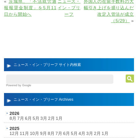
«
茨城県、「不法就労通
ニュース・
外国人の在留手数料の大
報報奨金制度」を5月11
イン・ブリ
幅引き上げを盛り込んだ
日から開始へ
ーフ
改定入管法が成立
（5/29）
»
ニュース・イン・ブリーフ サイト内検索
Powered by Google
ニュース・イン・ブリーフ Archives
2026
8月
7月
6月
5月
3月
2月
1月
2025
12月
11月
10月
9月
8月
7月
6月
5月
4月
3月
2月
1月