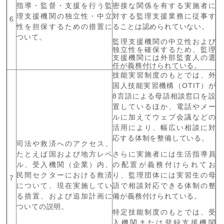
指導・監督・支援を行う監
密接な関係を有する実施者に
理支援機関の独立性・中立
対する監理支援業務に従事す
6
性を担保するための措置に
ることは認められていない。
ついて。
監理支援機関の中立性および
独立性を確保するため、監理
支援機関には外部監査人の選
任が義務付けられている。
技能実習制度のもとでは、外
国人技能実習機構（
OTIT
）が
8
言語による母語相談窓口を設
置しているほか、電話やメー
ルに加えてウェブ会議などの
活用により、幅広い相談に対
応する体制を整備している。
司法や救済へのアクセス、
たとえば国および地方レベ
さらに実施者には生活指導員
ル、受入機関（企業）内、
の配置が義務付けられてお
民間セクターにおける救済
り、監理団体には実習生の母
7
について、現在実施してい
語で相談対応できる体制の整
る措置、および追加計画に
備が義務付けられている。
ついての説明。
特定技能制度のもとでは、受
入機関または登録支援機関