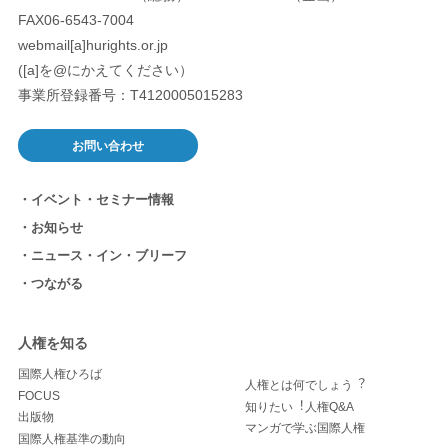
FAX06-6543-7004
webmail[a]hurights.or.jp
([a]を@にかえてください）
事業所登録番号：T4120005015283
お問い合わせ
イベント・セミナー情報
お知らせ
ニュース・イン・ブリーフ
つながる
人権を知る
国際人権ひろば
人権とは何でしょう︖
FOCUS
知りたい︕人権Q&A
出版物
マンガで学ぶ国際人権
国際人権基準の動向