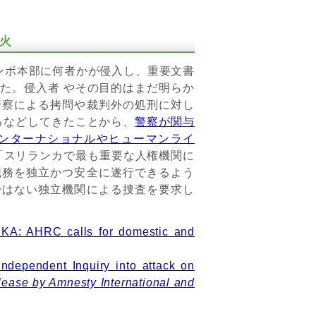
火
ンボ本部に何者かが侵入し、重要文書
た。侵入者 やその目的はまだ明らか
警察による拷問や裁判外の処刑に対し
るなどしてきたことから、
警察が関与
ンターナショナルやヒューマンライ
「スリランカで最も重要な人権機関に
職務を独立かつ安全に遂行できるよう
ではない独立機関による捜査を要求し
KA: AHRC calls for domestic and
ndependent Inquiry into attack on
lease by Amnesty International and