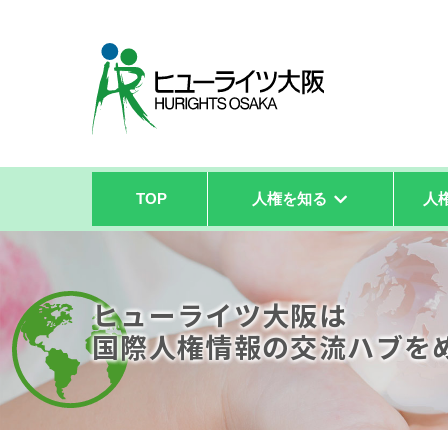
TOP
人権を知る
人
ヒューライツ大阪は
国際人権情報の
交流ハブを