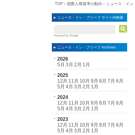
TOP
国際人権基準の動向
ニュース・イン
ニュース・イン・ブリーフ サイト内検索
Powered by Google
ニュース・イン・ブリーフ Archives
2026
5月
3月
2月
1月
2025
12月
11月
10月
9月
8月
7月
6月
5月
4月
3月
2月
1月
2024
12月
11月
10月
9月
8月
7月
6月
5月
4月
3月
2月
1月
2023
12月
11月
10月
9月
8月
7月
6月
5月
4月
3月
2月
1月