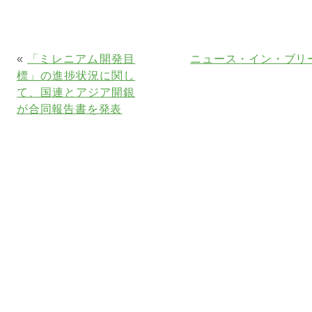
«
「ミレニアム開発目
ニュース・イン・ブリ
標」の進捗状況に関し
て、国連とアジア開銀
が合同報告書を発表