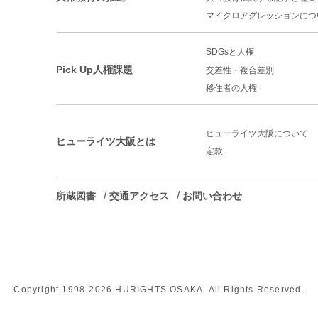
マイクロアグレッションに
つ
SDGsと人権
Pick Up人権課題
交差性・複合差別
移住者の人権
ヒューライツ大阪について
ヒューライツ大阪とは
定款
所蔵図書
交通アクセス
お問い合わせ
Copyright 1998-
2026 HURIGHTS OSAKA. All Rights Reserved.