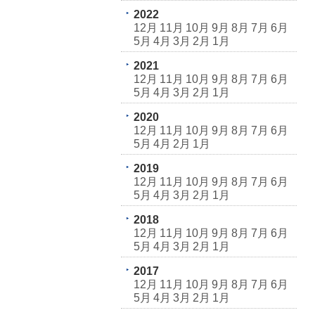
2022
12月
11月
10月
9月
8月
7月
6月
5月
4月
3月
2月
1月
2021
12月
11月
10月
9月
8月
7月
6月
5月
4月
3月
2月
1月
2020
12月
11月
10月
9月
8月
7月
6月
5月
4月
2月
1月
2019
12月
11月
10月
9月
8月
7月
6月
5月
4月
3月
2月
1月
2018
12月
11月
10月
9月
8月
7月
6月
5月
4月
3月
2月
1月
2017
12月
11月
10月
9月
8月
7月
6月
5月
4月
3月
2月
1月