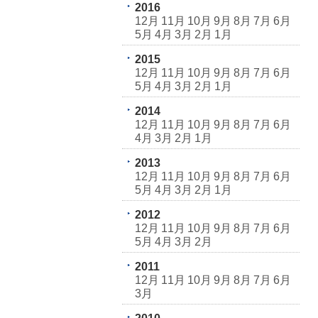
2016
12月
11月
10月
9月
8月
7月
6月
5月
4月
3月
2月
1月
2015
12月
11月
10月
9月
8月
7月
6月
5月
4月
3月
2月
1月
2014
12月
11月
10月
9月
8月
7月
6月
4月
3月
2月
1月
2013
12月
11月
10月
9月
8月
7月
6月
5月
4月
3月
2月
1月
2012
12月
11月
10月
9月
8月
7月
6月
5月
4月
3月
2月
2011
12月
11月
10月
9月
8月
7月
6月
3月