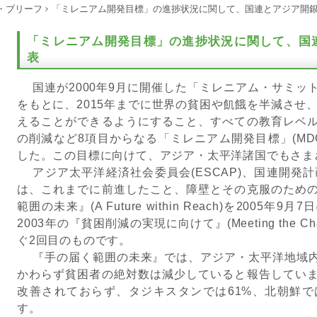
・ブリーフ
「ミレニアム開発目標」の進捗状況に関して、国連とアジア開
「ミレニアム開発目標」の進捗状況に関して、国
表
国連が2000年9月に開催した「ミレニアム・サミッ
をもとに、2015年までに世界の貧困や飢餓を半減させ
えることができるようにすること、すべての教育レベ
の削減など8項目からなる「ミレニアム開発目標」(MD
した。この目標に向けて、アジア・太平洋諸国でもさま
アジア太平洋経済社会委員会(ESCAP)、国連開発計画
は、これまでに前進したこと、障壁とその克服のため
範囲の未来』(A Future within Reach)を200
2003年の『貧困削減の実現に向けて』(Meeting the Challen
ぐ2回目のものです。
『手の届く範囲の未来』では、アジア・太平洋地域内
かわらず貧困者の絶対数は減少していると報告してい
改善されておらず、タジキスタンでは61%、北朝鮮で
す。