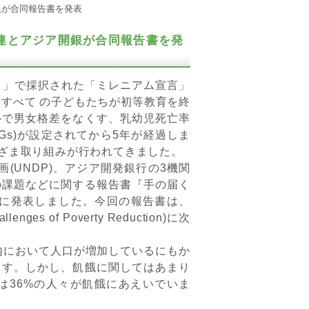
銀が合同報告書を発表
連とアジア開銀が合同報告書を発
ト」で採択された「ミレニアム宣言」
、すべて の子どもたちが初等教育を終
ルで男女格差をなくす、乳幼児死亡率
Gs)が設定されてから5年が経過しま
ざま取り組みが行われてきました。
(UNDP)、アジア開発銀行の3機関
の課題などに関する報告書『手の届く
5年9月7日に発表しました。今回の報告書は、
ges of Poverty Reduction)に次
において人口が増加しているにもか
ます。しかし、飢餓に関してはあまり
は36%の人々が飢餓にあえいでいま