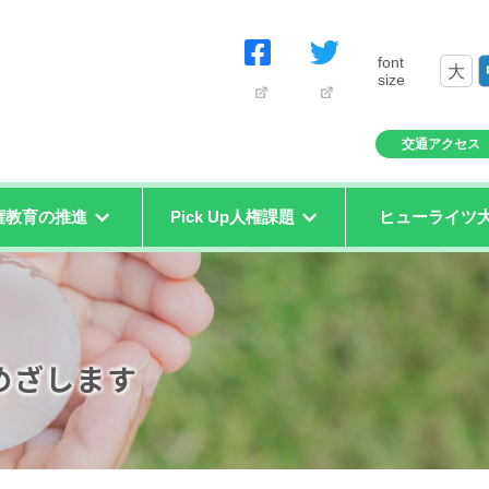
font
大
size
交通アクセス
権教育の推進
Pick Up人権課題
ヒューライツ
めざします