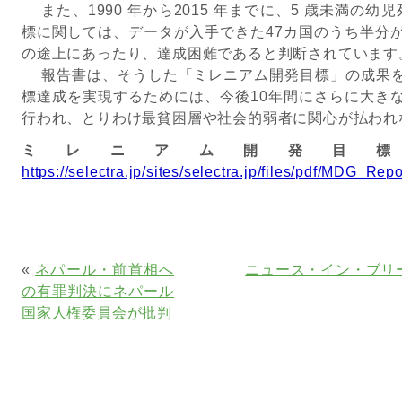
また、1990 年から2015 年までに、5 歳未満の幼
標に関しては、データが入手できた47カ国のうち半分
の途上にあったり、達成困難であると判断されています
報告書は、そうした「ミレニアム開発目標」の成果を
標達成を実現するためには、今後10年間にさらに大き
行われ、とりわけ最貧困層や社会的弱者に関心が払われ
ミレニアム開発目標
https://selectra.jp/sites/selectra.jp/files/pdf/MDG_Rep
«
ネパール・前首相へ
ニュース・イン・ブリ
の有罪判決にネパール
国家人権委員会が批判