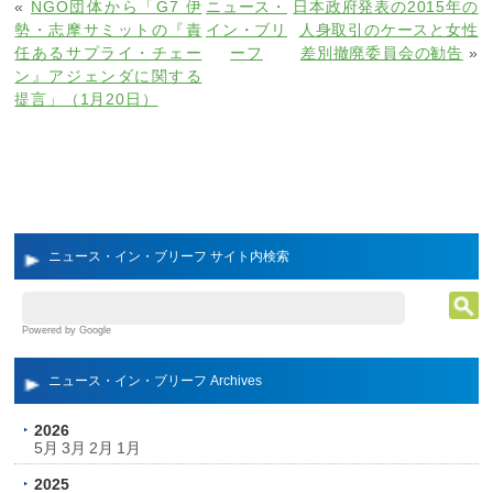
«
NGO団体から「G7 伊
ニュース・
日本政府発表の2015年の
勢・志摩サミットの『責
イン・ブリ
人身取引のケースと女性
任あるサプライ・チェー
ーフ
差別撤廃委員会の勧告
»
ン』アジェンダに関する
提言」（1月20日）
ニュース・イン・ブリーフ サイト内検索
Powered by Google
ニュース・イン・ブリーフ Archives
2026
5月
3月
2月
1月
2025