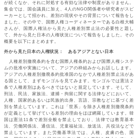
が続くなか、それに対処する有効な法律や制度がありません。
集会では、国会議員に加え、4人のNGO関係者や研究者がスピ
ーカーとして招かれ、差別の現状やその背景について報告をし
ました。その中で、国際人権コーディネーターである白根大輔
さんが、国際人権法から見た人種差別禁止法の必要性と題し
て、外から見た日本の人権状況について報告をしました。その
概要を以下にまとめます。
外から見た日本の人権状況： あるアジアとない日本
人種差別撤廃条約を含む国際人権条約および国際人権システ
ムの批准や実施について、アジアの枠組みからお話しします。
アジアの人種差別撤廃条約批准国のなかで人種差別禁止法があ
る国として、まずモンゴルを見てみます。モンゴルでは憲法２
条で人種差別はあるべきではないと規定しています。そして、
刑法、民法、家族法、逮捕・拘留に関する法律などにおいて、
人種、国家的あるいは民族的出身、言語、宗教などに基づく差
別を禁止しています。これは「世系」を除き人種差別撤廃条約
が定義として挙げている差別の理由をほぼ網羅しています。韓
国は憲法11条で差別全般を禁止しており、法律では教育基本
法、労働関係法、通信法、児童福祉法、放送法、兵役法などで
禁止しています。また労働基準法では、人種、皮膚の色、国