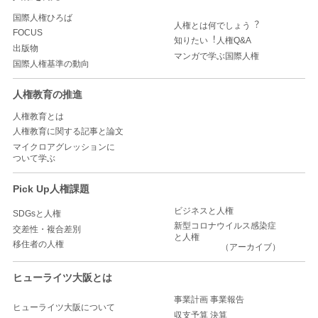
国際人権ひろば
人権とは何でしょう︖
FOCUS
知りたい︕人権Q&A
出版物
マンガで学ぶ国際人権
国際人権基準の動向
人権教育の推進
人権教育とは
人権教育に関する記事と論文
マイクロアグレッションに
ついて学ぶ
Pick Up人権課題
ビジネスと人権
SDGsと人権
新型コロナウイルス感染症
交差性・複合差別
と人権
移住者の人権
（アーカイブ）
ヒューライツ大阪とは
事業計画 事業報告
ヒューライツ大阪について
収支予算 決算