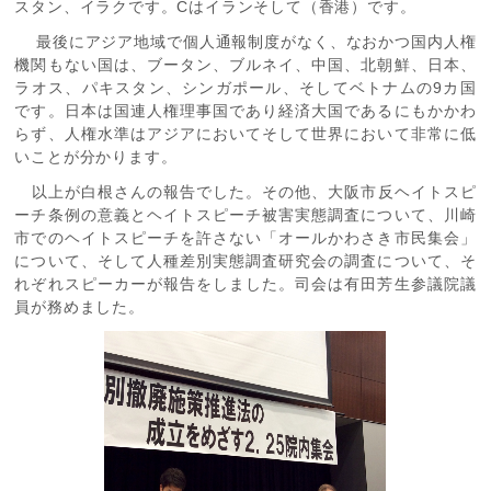
スタン、イラクです。Cはイランそして（香港）です。
最後にアジア地域で個人通報制度がなく、なおかつ国内人権
機関もない国は、ブータン、ブルネイ、中国、北朝鮮、日本、
ラオス、パキスタン、シンガポール、そしてベトナムの9カ国
です。日本は国連人権理事国であり経済大国であるにもかかわ
らず、人権水準はアジアにおいてそして世界において非常に低
いことが分かります。
以上が白根さんの報告でした。その他、大阪市反ヘイトスピ
ーチ条例の意義とヘイトスピーチ被害実態調査について、川崎
市でのヘイトスピーチを許さない「オールかわさき市民集会」
について、そして人種差別実態調査研究会の調査について、そ
れぞれスピーカーが報告をしました。司会は有田芳生参議院議
員が務めました。