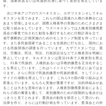
籍、国家的あるいは民族的出身に基づく差別を禁止していま
す。
次に中央アジアのウズベキスタン、カザフスタンそしてキル
ギスタンを見てみます。これらの国は国連の人権の表舞台には
あまり登場しませんが、国際人権基準の実施のためにさまざま
な取り組みをしています。ウズベキスタンでは人種差別撤廃委
員会の審査で出された勧告を履行するために行動計画を立て、
省庁横断的に計画実施のためのモニタリング制度を作っていま
す。また多民族国家であることを全面的に打ち出し、国内にお
ける民族関係の調査を行っています。カザフスタンでは、憲
法、労働法、民法、刑法、行政訴訟法などで人種差別を明確に
禁止しています。キルギスタンは憲法16条で人種差別を禁止
し、31条で民族的、人種的あるいは宗教的嫌悪を正当化するこ
とを禁止しています。これはヘイトスピーチの禁止にあてはま
ります。さらに刑法で民族的嫌悪や民族的優劣、そしてジェノ
サイドの扇動を禁止しています。これら3カ国の取り組みは大
変進んでいます。もちろん実施が重要ですが、法的枠組みがあ
ることは大きな意味があります。人種差別撤廃委員会によるこ
れらの国の審査を通して、差別撤廃のための段階的な進歩がは
っきりと見てとれます。委員会の勧告を助言として受けいれ、
法律を作り、さらには行動計画を作っています。委員会との対