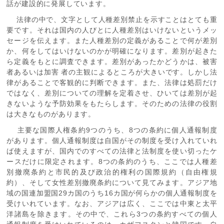
話が建設的に発展しています。
法律の中で、文字として人種差別禁止を示すことはとても重
要です。それは国内の人びとに人種差別はいけないというメッ
セージを伝えます。また人種差別の定義があることで何が差別
か、何をしてはいけないのかが明確になります。差別が起きた
ら定義をもとに調査できます。差別があったかどうかは、被害
者あるいは加害 者の主観によるところが大きいです。しかし法
律があることで客観的に判断できます。また、法律は処罰だけ
ではなく、差別についての理解を定着させ、ひいては差別が起
きないような予防効果をもたらします。そのための法律の役割
は大きなものがあります。
主要な国際人権条約9つのうち、8つの条約に個人通報制度
があります。個人通報制度は自国がその制度を受け入れていれ
ば使えますが、国内でのすべての法律と法制度を使い切ったケ
ースだけに限定されます。8つの条約のうち、ここでは人種差
別撤廃条約と市民的及び政治的権利の国際規約（自由権規
約）、そして女性差別撤廃条約について見てみます。アジア地
域の国連加盟国29カ国のうち16カ国が何らかの個人通報制度を
受けいれています。なお、アジアは広く、ここでは中東と太平
洋諸島を除きます。その中で、これら3つの条約すべての個人