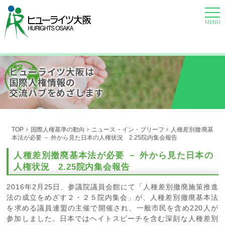
MENU
ヒューライツ大阪は
国際人権情報の
交流ハブをめざします
TOP
国際人権基準の動向
ニュース・イン・ブリーフ
人種差別撤廃基
本法が必要 － 外から見た日本の人権状況 2.25院内集会報告
人種差別撤廃基本法が必要 － 外から見た日本の
人権状況 2.25院内集会報告
2016年2月25日、参議院議員会館にて「人種差別撤廃施策推進
法の成立をめざす２・２５院内集会」が、人種差別撤廃基本法
を求める議員連盟の主催で開催され、一般市民を含め220人が
参加しました。日本ではヘイトスピーチを含む深刻な人種差別