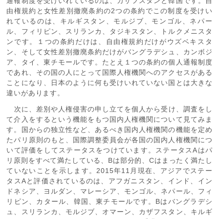
通報制度を受けいれているのは、カザフスタンと韓国です。自
由権規約と女性差別撤廃条約の2つの条約でこの制度を受けい
れているのは、キルギスタン、モルジブ、モンゴル、ネパー
ル、フィリピン、スリランカ、タジキスタン、トルクメニスタ
ンです。１つの条約だけは、自由権規約だけがウズベキスタ
ン、そして女性差別撤廃条約だけがバングラデシュ、カンボジ
ア、タイ、東チモールです。たとえ１つの条約の個人通報制度
であれ、その国の人にとって国際人権機関へのアクセスがある
ことになり、日本のように何も受けいれていない国とは大きな
違いがあります。
次に、差別や人権侵害の申し立てを個人から受け、調査をし
て介入をするという機能をもつ国内人権機関について見てみま
す。国からの独立性など、あるべき国内人権機関の機能を定め
たパリ原則のもと、国際調整委員会が各国の国内人権機関につ
いて評価をしてステータスをつけています。ステータスAはパ
リ原則をすべて満たしている、Bは部分的、Cはまったく満たし
ていないことを示します。2015年11月現在、アジアでステー
タスAと評価されているのは、アフガニスタン、インド、イン
ドネシア、ヨルダン、マレーシア、モンゴル、ネパール、フィ
リピン、カタール、韓国、東チモールです。Bはバングラデシ
ュ、スリランカ、モルジブ、オマーン、カザフスタン、キルギ