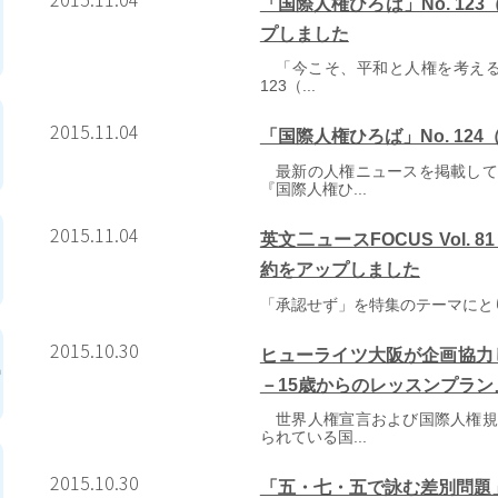
「国際人権ひろば」No. 12
プしました
「今こそ、平和と人権を考える」
123（...
2015.11.04
「国際人権ひろば」No. 124
最新の人権ニュースを掲載して
『国際人権ひ...
2015.11.04
英文二ュースFOCUS Vol.
約をアップしました
「承認せず」を特集のテーマにとりあげた
2015.10.30
ヒューライツ大阪が企画協力
－15歳からのレッスンプラ
世界人権宣言および国際人権規
られている国...
2015.10.30
「五・七・五で詠む差別問題