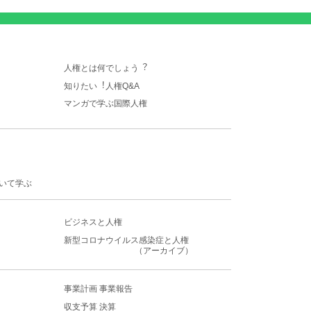
人権とは何でしょう︖
知りたい︕人権Q&A
マンガで学ぶ国際人権
いて学ぶ
ビジネスと人権
新型コロナウイルス感染症
と人権
（アーカイブ）
事業計画 事業報告
収支予算 決算