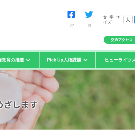
文字サ
大
イズ
交通アクセス
権教育の推進
Pick Up人権課題
ヒューライツ
めざします