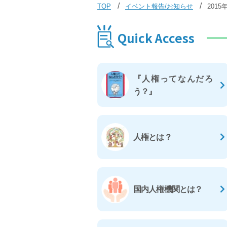
TOP
イベント報告/お知らせ
201
Quick Access
『人権ってなんだろ
う？』
人権とは？
国内人権機関とは？