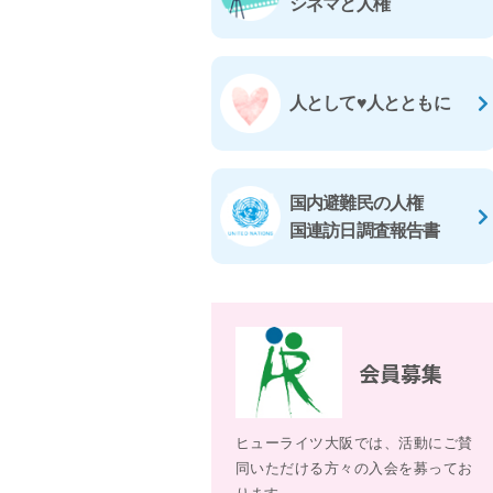
シネマと人権
人として♥人とともに
国内避難民の人権
国連訪日調査報告書
会員募集
ヒューライツ大阪では、活動にご賛
同いただける方々の入会を募ってお