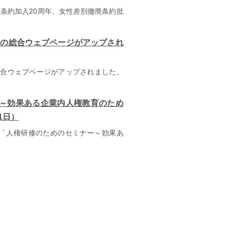
廃条約加入20周年、女性差別撤廃条約批
」の総合ウェブページがアップされ
の総合ウェブページがアップされました。
～効果ある企業内人権教育のため
1日）
「人権研修のためのセミナー～効果あ