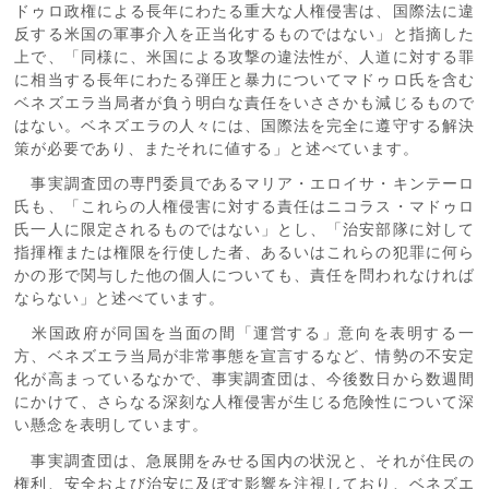
ドゥロ政権による長年にわたる重大な人権侵害は、国際法に違
反する米国の軍事介入を正当化するものではない」と指摘した
上で、「同様に、米国による攻撃の違法性が、人道に対する罪
に相当する長年にわたる弾圧と暴力についてマドゥロ氏を含む
ベネズエラ当局者が負う明白な責任をいささかも減じるもので
はない。ベネズエラの人々には、国際法を完全に遵守する解決
策が必要であり、またそれに値する」と述べています。
事実調査団の専門委員であるマリア・エロイサ・キンテーロ
氏も、「これらの人権侵害に対する責任はニコラス・マドゥロ
氏一人に限定されるものではない」とし、「治安部隊に対して
指揮権または権限を行使した者、あるいはこれらの犯罪に何ら
かの形で関与した他の個人についても、責任を問われなければ
ならない」と述べています。
米国政府が同国を当面の間「運営する」意向を表明する一
方、ベネズエラ当局が非常事態を宣言するなど、情勢の不安定
化が高まっているなかで、事実調査団は、今後数日から数週間
にかけて、さらなる深刻な人権侵害が生じる危険性について深
い懸念を表明しています。
事実調査団は、急展開をみせる国内の状況と、それが住民の
権利、安全および治安に及ぼす影響を注視しており、ベネズエ