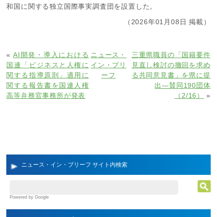
和国に関する独立国際事実調査団を設置した。
（2026年01月08日 掲載）
«
AI開発・導入における
ニュース・
三重県職員の「国籍要件
国連「ビジネスと人権に
イン・ブリ
見直し検討の撤回を求め
関する指導原則」適用に
ーフ
る共同意見書」を県に提
関する報告書を国連人権
出―賛同190団体
高等弁務官事務所が発表
（2/16）
»
ニュース・イン・ブリーフ サイト内検索
Powered by Google