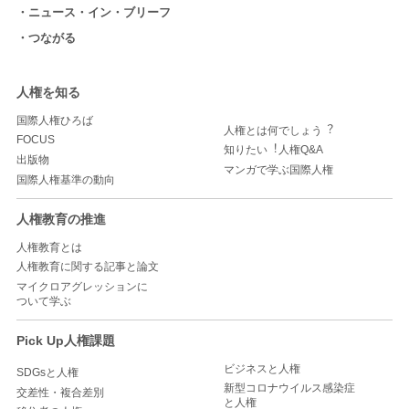
ニュース・イン・ブリーフ
つながる
人権を知る
国際人権ひろば
人権とは何でしょう︖
FOCUS
知りたい︕人権Q&A
出版物
マンガで学ぶ国際人権
国際人権基準の動向
人権教育の推進
人権教育とは
人権教育に関する記事と論文
マイクロアグレッションに
ついて学ぶ
Pick Up人権課題
ビジネスと人権
SDGsと人権
新型コロナウイルス感染症
交差性・複合差別
と人権