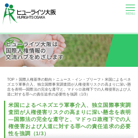
MENU
ヒューライツ大阪は
国際人権情報の
交流ハブをめざします
TOP
国際人権基準の動向
ニュース・イン・ブリーフ
米国によるベネ
ズエラ軍事介入、独立国際事実調査団が人権侵害リスクの高まりに深い懸
念を表明―国際法の完全な遵守と、マドゥロ政権下での人権侵害および人
道に対する罪への責任追求の必要性を強調（1/3）
米国によるベネズエラ軍事介入、独立国際事実調
査団が人権侵害リスクの高まりに深い懸念を表明
―国際法の完全な遵守と、マドゥロ政権下での人
権侵害および人道に対する罪への責任追求の必要
性を強調（1/3）