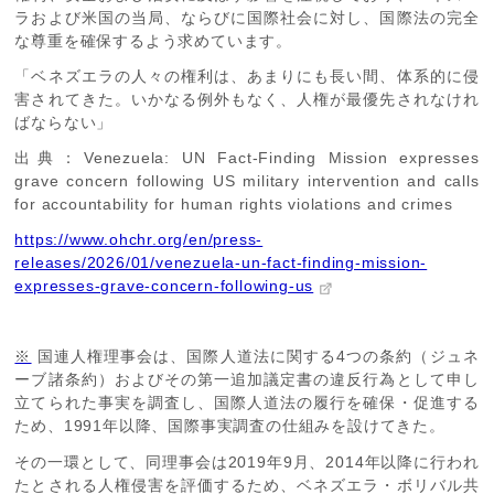
ラおよび米国の当局、ならびに国際社会に対し、国際法の完全
な尊重を確保するよう求めています。
「ベネズエラの人々の権利は、あまりにも長い間、体系的に侵
害されてきた。いかなる例外もなく、人権が最優先されなけれ
ばならない」
出典：
Venezuela: UN Fact-Finding Mission expresses
grave concern following US military intervention and calls
for accountability for human rights violations and crimes
https://www.ohchr.org/en/press-
releases/2026/01/venezuela-un-fact-finding-mission-
expresses-grave-concern-following-us
※
国連人権理事会は、国際人道法に関する
4
つの条約（ジュネ
ーブ諸条約）およびその第一追加議定書の違反行為として申し
立てられた事実を調査し、国際人道法の履行を確保・促進する
ため、
1991
年以降、国際事実調査の仕組みを設けてきた。
その一環として、同理事会は
2019
年
9
月、
2014
年以降に行われ
たとされる人権侵害を評価するため、ベネズエラ・ボリバル共