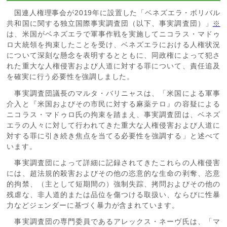
国連人権理事会が
2019
年に設置した「ベネズエラ・ボリバル
共和国に関する独立国際事実調査団（以下、事実調査団）」
※
は、米国がベネズエラで軍事作戦を実施してニコラス・マドゥ
ロ大統領を拘束したことを受け、ベネズエラにおける人権状況
について深刻な懸念を表明するとともに、同政権によって犯さ
れた重大な人権侵害および人道に対する罪について、責任追及
を確実に行う必要性を強調しました。
事実調査団議長のマルタ・バリニャスは、「米国による軍事
介入と『米国およびその市民に対する麻薬テロ』の容疑による
ニコラス・マドゥロ氏の拘束を踏まえ、事実調査団は、ベネズ
エラの人々に対して行われてきた重大な人権侵害および人道に
対する罪に引き続き焦点を当てる必要性を強調する」と述べて
います。
事実調査団によって詳細に記録されてきたこれらの人権侵害
には、超法規的殺害およびその他の恣意的な生命の剥奪、恣意
的拘禁、（主として短期間の）強制失踪、拷問およびその他の
残虐な、非人道的または品位を傷つける取扱い、ならびに性暴
力などジェンダーに基づく暴力が含まれています。
事実調査団の専門委員であるアレックス・ネーヴ氏は、「マ