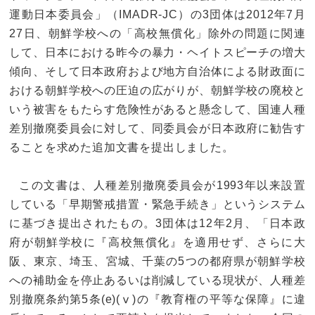
運動日本委員会」（IMADR-JC）の3団体は2012年7月
27日、朝鮮学校への「高校無償化」除外の問題に関連
して、日本における昨今の暴力・ヘイトスピーチの増大
傾向、そして日本政府および地方自治体による財政面に
おける朝鮮学校への圧迫の広がりが、朝鮮学校の廃校と
いう被害をもたらす危険性があると懸念して、国連人種
差別撤廃委員会に対して、同委員会が日本政府に勧告す
ることを求めた追加文書を提出しました。
この文書は、人種差別撤廃委員会が1993年以来設置
している「早期警戒措置・緊急手続き」というシステム
に基づき提出されたもの。3団体は12年2月、「日本政
府が朝鮮学校に『高校無償化』を適用せず、さらに大
阪、東京、埼玉、宮城、千葉の5つの都府県が朝鮮学校
への補助金を停止あるいは削減している現状が、人種差
別撤廃条約第5条(e)(ⅴ)の『教育権の平等な保障』に違