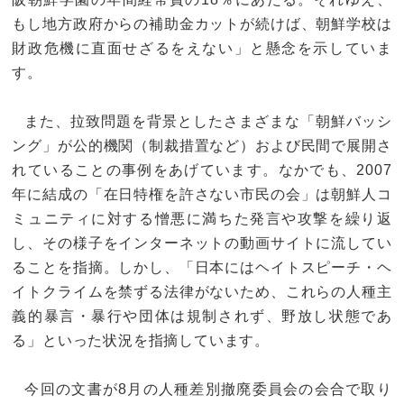
もし地方政府からの補助金カットが続けば、朝鮮学校は
財政危機に直面せざるをえない」と懸念を示していま
す。
また、拉致問題を背景としたさまざまな「朝鮮バッシ
ング」が公的機関（制裁措置など）および民間で展開さ
れていることの事例をあげています。なかでも、2007
年に結成の「在日特権を許さない市民の会」は朝鮮人コ
ミュニティに対する憎悪に満ちた発言や攻撃を繰り返
し、その様子をインターネットの動画サイトに流してい
ることを指摘。しかし、「日本にはヘイトスピーチ・ヘ
イトクライムを禁ずる法律がないため、これらの人種主
義的暴言・暴行や団体は規制されず、野放し状態であ
る」といった状況を指摘しています。
今回の文書が8月の人種差別撤廃委員会の会合で取り