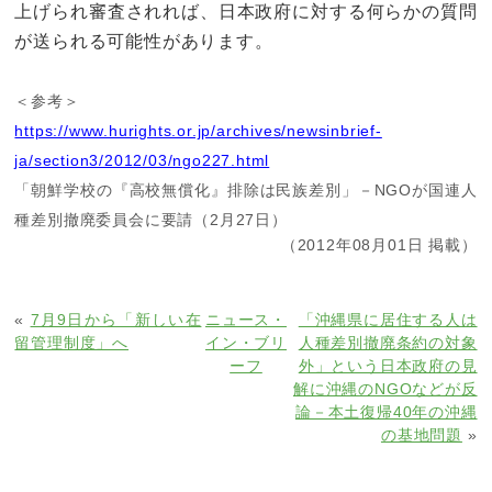
上げられ審査されれば、日本政府に対する何らかの質問
が送られる可能性があります。
＜参考＞
https://www.hurights.or.jp/archives/newsinbrief-
ja/section3/2012/03/ngo227.html
「朝鮮学校の『高校無償化』排除は民族差別」－NGOが国連人
種差別撤廃委員会に要請（2月27日）
（2012年08月01日 掲載）
«
7月9日から「新しい在
ニュース・
「沖縄県に居住する人は
留管理制度」へ
イン・ブリ
人種差別撤廃条約の対象
ーフ
外」という日本政府の見
解に沖縄のNGOなどが反
論－本土復帰40年の沖縄
の基地問題
»