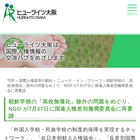
MENU
ヒューライツ大阪は
国際人権情報の
交流ハブをめざします
TOP
国際人権基準の動向
ニュース・イン・ブリーフ
朝鮮学校の「高
校無償化」除外の問題をめぐり、NGO が7月27日に国連人種差別撤廃委員
会に再要請
朝鮮学校の「高校無償化」除外の問題をめぐり、
NGO が7月27日に国連人種差別撤廃委員会に再要
請
「外国人学校・民族学校の制度的保障を実現するネッ
トワーク」、「在日本朝鮮人人権協会」、「反差別国際