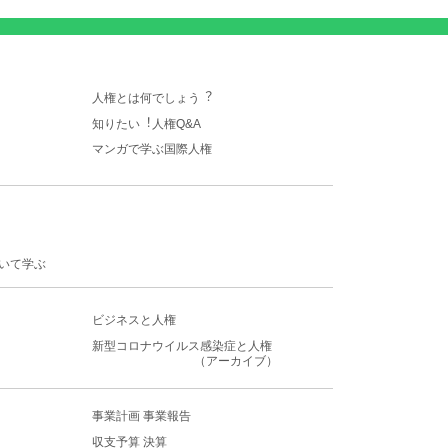
人権とは何でしょう︖
知りたい︕人権Q&A
マンガで学ぶ国際人権
いて学ぶ
ビジネスと人権
新型コロナウイルス感染症
と人権
（アーカイブ）
事業計画 事業報告
収支予算 決算