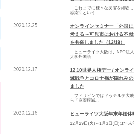
これまでに様々な災害を経験し
感染症という...
2020.12.25
オンラインセミナー「外国に
考える～可児市における不就
を共催しました（12/19）
ヒューライツ大阪は、NPO法人
大学外国語...
2020.12.17
12.10世界人権デー / オ
滅戦争とコロナ禍が隠れみの
ました
フィリピンではドゥテルテ大統領
ら「麻薬撲滅...
2020.12.16
ヒューライツ大阪年末年始休
12月29日(火)～1月3日(日)は年