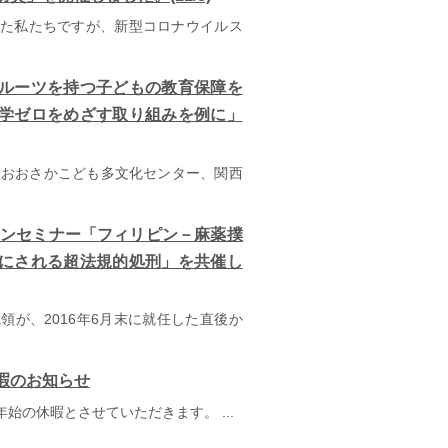
た私たちですが、新型コロナウイルス
ルーツを持つ子どもの教育保障を
学ゼロをめざす取り組みを例に」
おおさかこども多文化センター、関西
ンラインセミナー「フィリピン－麻薬撲
にされる超法規的処刑」を共催し
が、2016年6月末に就任した直後か
暇のお知らせ
末年始の休暇とさせていただきます。 ...