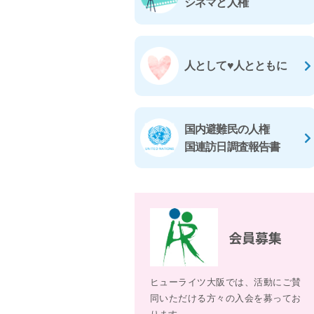
シネマと人権
人として♥人とともに
国内避難民の人権
国連訪日調査報告書
会員募集
ヒューライツ大阪では、活動にご賛
同いただける方々の入会を募ってお