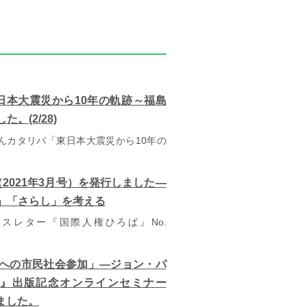
日本大震災から10年の軌跡～福島
。(2/28)
けんカタリバ「東日本大震災から10年の
6（2021年3月号）を発行しました―
」「さらし」を考える
レター『国際人権ひろば』No.
への市民社会参加」―ジョン・パ
会』出版記念オンラインセミナー
しました。