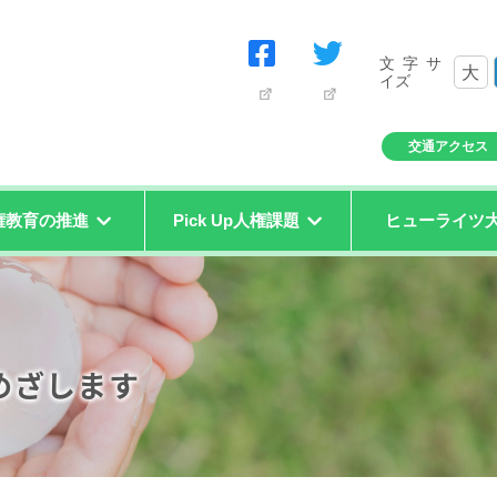
文字サ
大
イズ
交通アクセス
権教育の推進
Pick Up人権課題
ヒューライツ
めざします