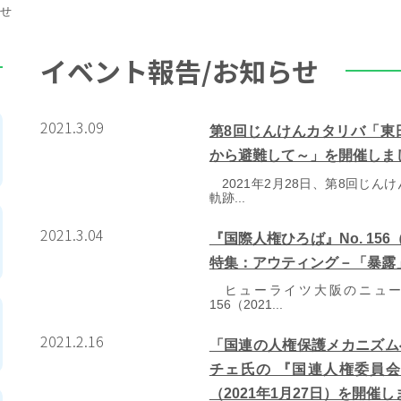
らせ
イベント報告/お知らせ
2021.3.09
第8回じんけんカタリバ「東
から避難して～」を開催しました
2021年2月28日、第8回じん
軌跡...
2021.3.04
『国際人権ひろば』No. 15
特集：アウティング－「暴露
ヒューライツ大阪のニュース
156（2021...
2021.2.16
「国連の人権保護メカニズム
チェ氏の 『国連人権委員
（2021年1月27日）を開催