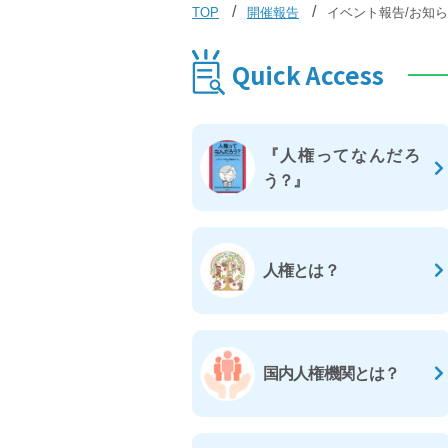
TOP
開催報告
イベント報告/お知
Quick Access
『人権ってなんだろ
う？』
人権とは？
国内人権機関とは？