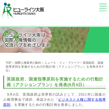
MENU
ヒューライツ大阪は
国際人権情報の
交流ハブをめざします
TOP
国際人権基準の動向
ニュース・イン・ブリーフ
英国政府、国連
指導原則を実施するための行動計画（アクションプラン）を発表(9月4
日）
英国政府、国連指導原則を実施するための行動計
画（アクションプラン）を発表(9月4日）
9月4日、英国政府は世界初の試みとして、
2011
年に国連の
「
ビジネスと人権に関する指導
人権理事会で採択、承認された
原則
」を実施するための行動計画を発表しました。