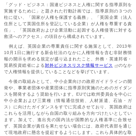
「グッド・ビジネス：国連ビジネスと人権に関する指導原則を
実施するために」と題された行動計画では、指導原則の３つの
柱に従い、「国家が人権を保護する義務」、「英国企業（法人
住所として英国住所を登記している企業）が人権を尊重する責
任」、「英国政府および企業活動に起因する人権侵害に対する
救済へのアクセス」の項目から構成されています。
例えば、英国企業の尊重責任に関する施策として、2013年
10月1日に施行する新会社法のなかに人権情報を含む非財務情
報の開示を求める規定が盛り込まれたこと、外務・英連邦省・
貿易投資総省による
対外ビジネスリスク情報サービス
のなか
で人権情報を提供していることなどを挙げています。
今後の取組みとして、中小企業向けの政府ガイドラインの開
発や、事業者団体や産業団体に指導原則実施のためのガイダン
スを開発するよう奨励を行います。EUでは欧州委員会を中心に
中小企業および三業種（情報通信技術、人材派遣、石油・ガ
ス）に向けたガイダンスをすでに完成させており、英国政府は
これらを活用しながら自国の取り組みを方向づけたいとしてい
ます。加えて、進出先の国内法が国際的な人権基準に合致せ
ず、英国企業が責任を果たせない場合には、政府代表部を通じ
て現地政府に懸念を提起するようにします。これら具体的な取