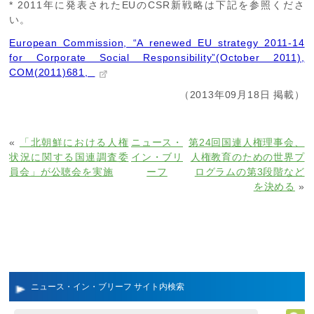
* 2011年に発表されたEUのCSR新戦略は下記を参照くださ
い。
European Commission, “A renewed EU strategy 2011-14
for Corporate Social Responsibility”(October 2011),
COM(2011)681,
（2013年09月18日 掲載）
«
「北朝鮮における人権
ニュース・
第24回国連人権理事会、
状況に関する国連調査委
イン・ブリ
人権教育のための世界プ
員会」が公聴会を実施
ーフ
ログラムの第3段階など
を決める
»
ニュース・イン・ブリーフ サイト内検索