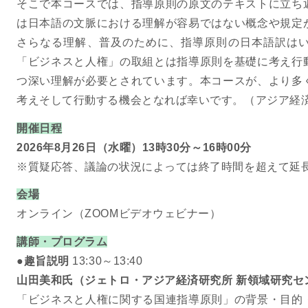
そこで本コースでは、指導原則の原文のテキストに立ち
は日本語の文脈における理解が容易ではない概念や規定
さらなる理解、普及のために、指導原則の日本語訳は
「ビジネスと人権」の取組とは指導原則を基礎に考え行
つ深い理解が必要とされています。本コースが、より多
考えそして行動する機会となれば幸いです。（アジア経
開催日程
2026年8月26日（水曜）13時30分～16時00分
※質疑応答、議論の状況によっては終了時間を超えて延
会場
オンライン（ZOOMビデオウェビナー）
講師・プログラム
●趣旨説明
13:30～13:40
山田美和氏（ジェトロ・アジア経済研究所 新領域研究セ
「ビジネスと人権に関する国連指導原則」の背景・目的