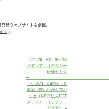
研究所ウェブサイトを参照。
html
8/7-8/8 FCT第27回
メディア・リテラシー
研修セミナ
「生成AI」の時代：多
面的で深い思考を育む
には（NPO 法人FCT
メディア・リテラシー
研究所）
»