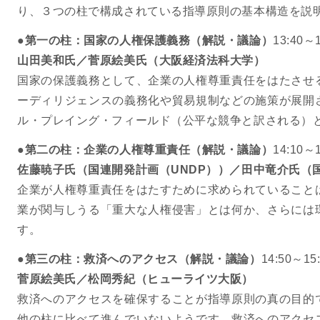
り、３つの柱で構成されている指導原則の基本構造を説
●第一の柱：国家の人権保護義務（解説・議論）
13:40～1
山田美和氏／菅原絵美氏（大阪経済法科大学）
国家の保護義務として、企業の人権尊重責任をはたさせ
ーディリジェンスの義務化や貿易規制などの施策が展開
ル・プレイング・フィールド（公平な競争と訳される）
●第二の柱：企業の人権尊重責任（解説・議論）
14:10～1
佐藤暁子氏（国連開発計画（UNDP））／田中竜介氏（国
企業が人権尊重責任をはたすために求められていること
業が関与しうる「重大な人権侵害」とは何か、さらには
す。
●第三の柱：救済へのアクセス（解説・議論）
14:50～15
菅原絵美氏／松岡秀紀（ヒューライツ大阪）
救済へのアクセスを確保することが指導原則の真の目的
他の柱に比べて進んでいないようです。救済へのアクセ