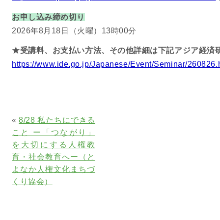
お申し込み締め切り
2026年8月18日（火曜）13時00分
★受講料、お支払い方法、その他詳細は下記アジア経済
https://www.ide.go.jp/Japanese/Event/Seminar/260826.
«
8/28 私たちにできる
こと ー「つながり」
を大切にする人権教
育・社会教育へー（と
よなか人権文化まちづ
くり協会）