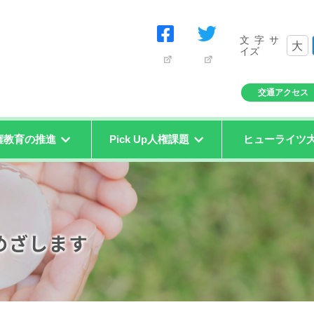
文字サ
大
イズ
交通アクセス
権教育の推進
Pick Up人権課題
ヒューライツ
めざします