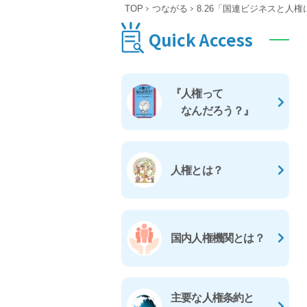
TOP
つながる
8.26「国連ビジネスと人
Quick Access
『人権って
なんだろう？』
人権とは？
国内人権機関とは？
主要な人権条約と