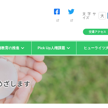
文字サ
大
イズ
交通アクセス
権教育の推進
Pick Up人権課題
ヒューライツ
めざします