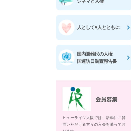
シネマと人権
人として♥人とともに
国内避難民の人権
国連訪日調査報告書
会員募集
ヒューライツ大阪では、活動にご賛
同いただける方々の入会を募ってお