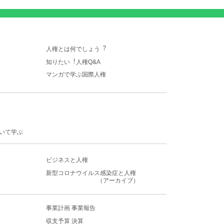
人権とは何でしょう︖
知りたい︕人権Q&A
マンガで学ぶ国際人権
いて学ぶ
ビジネスと人権
新型コロナウイルス感染症
と人権
（アーカイブ）
事業計画 事業報告
収支予算 決算