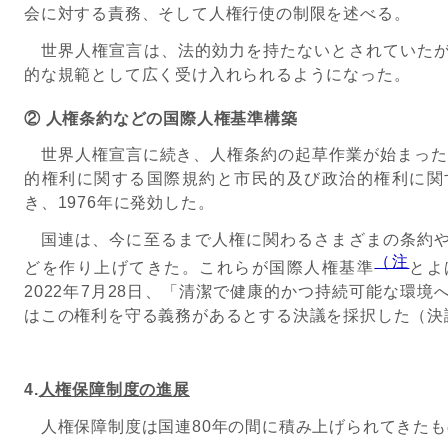
会に対する責務、そして人権行使の制限を述べる。
世界人権宣言は、法的効力を持たないとされていたが
的な規範として広く受け入れられるようになった。
② 人権条約などの国際人権基準構築
世界人権宣言に続き、人権条約の起草作業が始まった。
的権利に関する国際規約と市民的及び政治的権利に関
き、1976年に発効した。
国連は、今に至るまで人権に関わるさまざまの条約や
（注
どを作り上げてきた。これらが国際人権基準
とよ
2022年7月28日、「清潔で健康的かつ持続可能な環
はこの権利を守る義務があるとする決議を採択した（決議7
4.
人権保障制度の進展
人権保障制度は国連80年の間に積み上げられてきたも