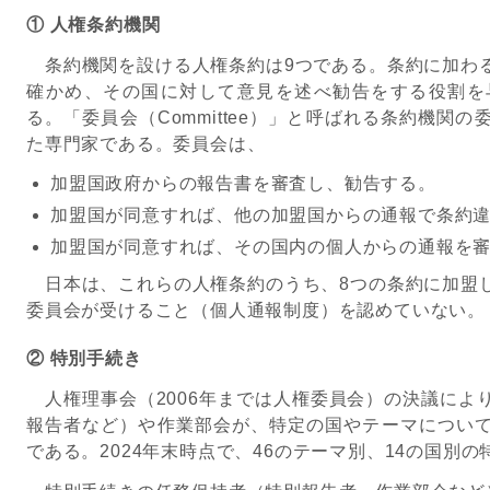
① 人権条約機関
条約機関を設ける人権条約は9つである。条約に加わ
確かめ、その国に対して意見を述べ勧告をする役割を
る。「委員会（Committee）」と呼ばれる条約機関
た専門家である。委員会は、
加盟国政府からの報告書を審査し、勧告する。
加盟国が同意すれば、他の加盟国からの通報で条約
加盟国が同意すれば、その国内の個人からの通報を
日本は、これらの人権条約のうち、8つの条約に加盟
委員会が受けること（個人通報制度）を認めていない。
② 特別手続き
人権理事会（2006年までは人権委員会）の決議によ
報告者など）や作業部会が、特定の国やテーマについ
である。2024年末時点で、46のテーマ別、14の国別