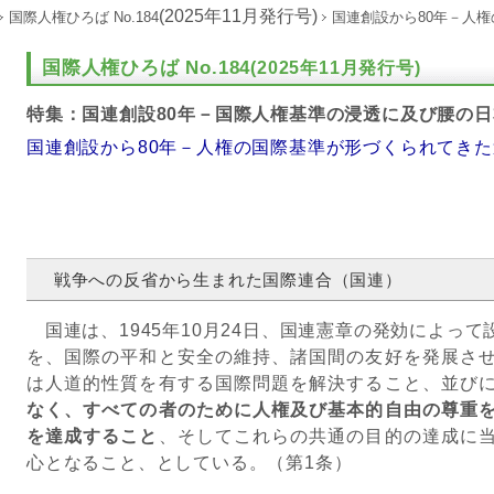
(2025年11月発行号)
国際人権ひろば No.184
国連創設から80年－人
国際人権ひろば No.184
(2025年11月発行号)
特集：国連創設80年－国際人権基準の浸透に及び腰の日
国連創設から80年－人権の国際基準が形づくられてきた
戦争への反省から生まれた国際連合（国連）
国連は、1945年10月24日、国連憲章の発効によっ
を、国際の平和と安全の維持、諸国間の友好を発展さ
は人道的性質を有する国際問題を解決すること、並び
なく、すべての者のために人権及び基本的自由の尊重
を達成すること
、そしてこれらの共通の目的の達成に
心となること、としている。（第1条）