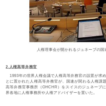
人権理事会が開かれるジュネーブの国
2.人権高等弁務官
1993年の世界人権会議で人権高等弁務官の設置が求め
とに置かれた人権高等弁務官が、国連が関わる人権課
高等弁務官事務所（OHCHR）をスイスのジュネーブ
界各地に人権事務所や人権アドバイザーを置いた。