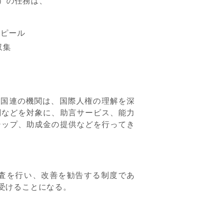
）の任務は、
アピール
収集
る国連の機関は、国際人権の理解を深
関などを対象に、助言サービス、能力
シップ、助成金の提供などを行ってき
査を行い、改善を勧告する制度であ
を受けることになる。