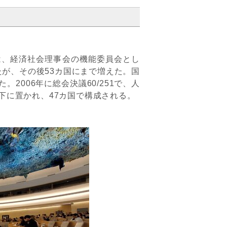
hts）は、経済社会理事会の機能委員会とし
たが、その後53カ国にまで増えた。国
2006年に総会決議60/251で、人
下に置かれ、47カ国で構成される。