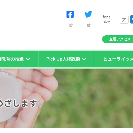
font
大
size
交通アクセス
権教育の推進
Pick Up人権課題
ヒューライツ
めざします