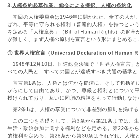
3.
人権条約起草作業、総会による採択、人権の条約化
初回の人権委員会は1946年に開かれた。全ての人が
ばれ、平等に守られる権利（普遍的人権）を持つとい
を定める「人権章典」（Bill of Human Rights
が難しく、まず人権の原則を宣言という形にまとめるこ
① 世界人権宣言（Universal Declaration of Human R
1948年12月10日、国連総会決議で「世界人権宣言
べての人民と、すべての国とが達成すべき共通の基準と
宣言第1条は、人権とは何かを簡潔に、そして包括的
がらにして自由であり、かつ、尊厳と権利とについて
授けられており、互いに同胞の精神をもって行動しなけ
第2条1は、人権の享受について非差別の原則を掲げる
この二つを基礎として、第3条から第21条までは、
生活・政治参加に関する権利などを定める。第22条から
的権利を定める。第28条から第30条はそれぞれ、人権