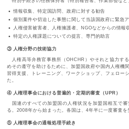
特別手続きの任務保持者（特別報告者、作業部会など
情報収集、特定国訪問、政府に対する勧告
個別案件や切迫した事態に関して当該国政府に緊急
人権侵害被害者、人権擁護者、NGOなどからの情報
特定の人権課題についての提言、専門的助言
③ 人権分野の技術協力
人権高等弁務官事務所（OHCHR）やそれと協力す
めその遵守を助けるために、加盟国政府や国内人権機
習得支援、トレーニング、ワークショップ、フェロー
た。
④ 人権理事会における普遍的・定期的審査（UPR）
国連のすべての加盟国の人権状況を加盟国相互で審
る。2008年から始まった。各国は、4年半に一度審査
⑤ 人権理事会の通報処理手続き