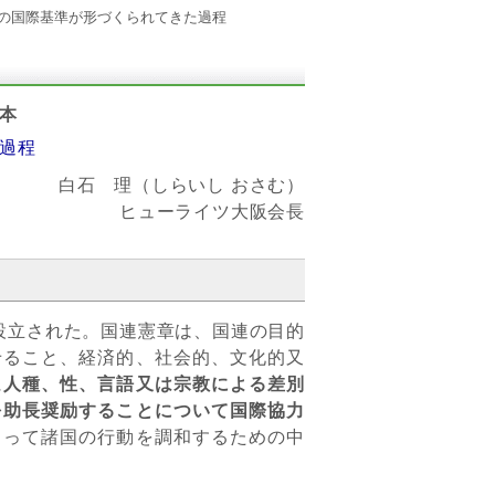
権の国際基準が形づくられてきた過程
本
過程
白石 理（しらいし おさむ）
ヒューライツ大阪会長
て設立された。国連憲章は、国連の目的
せること、経済的、社会的、文化的又
に
人種、性、言語又は宗教による差別
を助長奨励することについて国際協力
当って諸国の行動を調和するための中