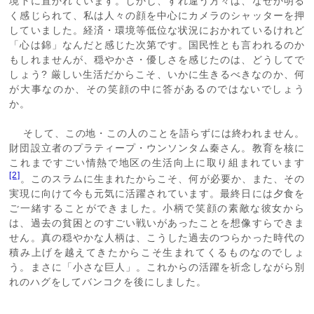
境下に置かれています。しかし、すれ違う方々は、なぜか明る
く感じられて、私は人々の顔を中心にカメラのシャッターを押
していました。経済・環境等低位な状況におかれているけれど
「心は錦」なんだと感じた次第です。国民性とも言われるのか
もしれませんが、穏やかさ・優しさを感じたのは、どうしてで
しょう? 厳しい生活だからこそ、いかに生きるべきなのか、何
が大事なのか、その笑顔の中に答があるのではないでしょう
か。
そして、この地・この人のことを語らずには終われません。
財団設立者のプラティープ・ウンソンタム秦さん。教育を核に
これまですごい情熱で地区の生活向上に取り組まれています
[2]
。このスラムに生まれたからこそ、何が必要か、また、その
実現に向けて今も元気に活躍されています。最終日には夕食を
ご一緒することができました。小柄で笑顔の素敵な彼女から
は、過去の貧困とのすごい戦いがあったことを想像すらできま
せん。真の穏やかな人柄は、こうした過去のつらかった時代の
積み上げを越えてきたからこそ生まれてくるものなのでしょ
う。まさに「小さな巨人」。これからの活躍を祈念しながら別
れのハグをしてバンコクを後にしました。