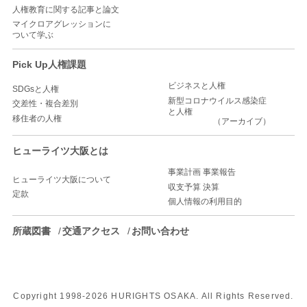
人権教育に関する記事と論文
マイクロアグレッションに
ついて学ぶ
Pick Up人権課題
ビジネスと人権
SDGsと人権
新型コロナウイルス感染症
交差性・複合差別
と人権
移住者の人権
（アーカイブ）
ヒューライツ大阪とは
事業計画 事業報告
ヒューライツ大阪について
収支予算 決算
定款
個人情報の利用目的
所蔵図書
交通アクセス
お問い合わせ
Copyright 1998-
2026 HURIGHTS OSAKA. All Rights Reserved.