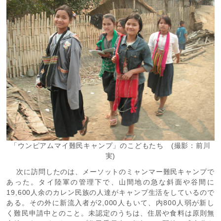
「ウンピアムマイ難民キャンプ」のこどもたち (撮影：前川
実)
次に訪問したのは、メーソットのミャンマー難民キャンプで
あった。タイ陸軍の管理下で、山間地の急な斜面や谷間に
19,600人余のカレン民族の人達がキャンプ生活をしているので
ある。その外に新流入者が2,000人もいて、内800人弱が新し
く難民申請中とのこと。未認定のうちは、住居や食料は原則無