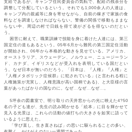
支給であるが、キャンプ住民委員会の気転で、配給の残余分を
調整して分配しているという。それでも1,000余人の人達は、
キャンプ内の親戚等に身を寄せながら、自前の稼ぎで家族の食
料などを調達しなければならない。警備の関係で移動もままな
らない中、周辺の村で日銭を得て凌がざるを得ないのだとい
う。
困苦に耐えて、職業訓練で技能を身に着けた人達には、第三
国定住の道もあるという。05年6月から難民の第三国定住活動
が開始され、06年から本格的な動きを見せている。アメリカ、
オーストラリア、スウェーデン、ノルウェー、ニュージーラン
ド、カナダ、イギリスなどが受入れを表明している国だとい
う。なぜ日本が無いのだろう。「日本は、『人権』『人権』と
『人権メタボリック症候群』に犯されている」(と言われる程に
人権施策が充実し、人権意識が高い国柄である)、と大臣様の言
葉があったばかりの国なのに。なぜ...なぜ...なぜ...。
5坪余の図書室で、明り取りの天井窓からの光に映えた4?50
名の子ども達が、先生の読み聞かせる「絵本」に目を輝かせて
見入る光景は、これらの活動の値打ちの大きさを如実に語って
いるように思えた。
「学び直し、生き直さねば」の思いに駆られることの多い、
有難く、かけがえのない一週間であった。