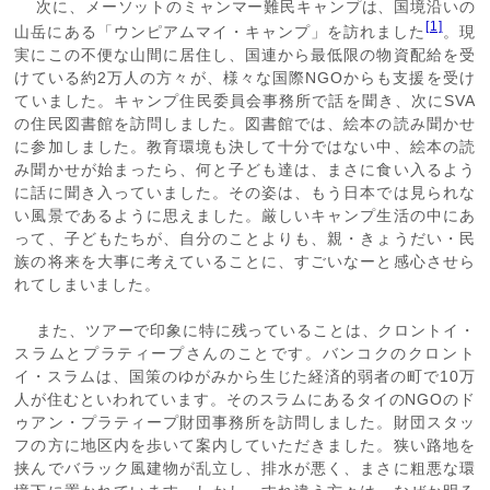
次に、メーソットのミャンマー難民キャンプは、国境沿いの
[1]
山岳にある「ウンピアムマイ・キャンプ」を訪れました
。現
実にこの不便な山間に居住し、国連から最低限の物資配給を受
けている約2万人の方々が、様々な国際NGOからも支援を受け
ていました。キャンプ住民委員会事務所で話を聞き、次にSVA
の住民図書館を訪問しました。図書館では、絵本の読み聞かせ
に参加しました。教育環境も決して十分ではない中、絵本の読
み聞かせが始まったら、何と子ども達は、まさに食い入るよう
に話に聞き入っていました。その姿は、もう日本では見られな
い風景であるように思えました。厳しいキャンプ生活の中にあ
って、子どもたちが、自分のことよりも、親・きょうだい・民
族の将来を大事に考えていることに、すごいなーと感心させら
れてしまいました。
また、ツアーで印象に特に残っていることは、クロントイ・
スラムとプラティープさんのことです。バンコクのクロント
イ・スラムは、国策のゆがみから生じた経済的弱者の町で10万
人が住むといわれています。そのスラムにあるタイのNGOのド
ゥアン・プラティープ財団事務所を訪問しました。財団スタッ
フの方に地区内を歩いて案内していただきました。狭い路地を
挟んでバラック風建物が乱立し、排水が悪く、まさに粗悪な環