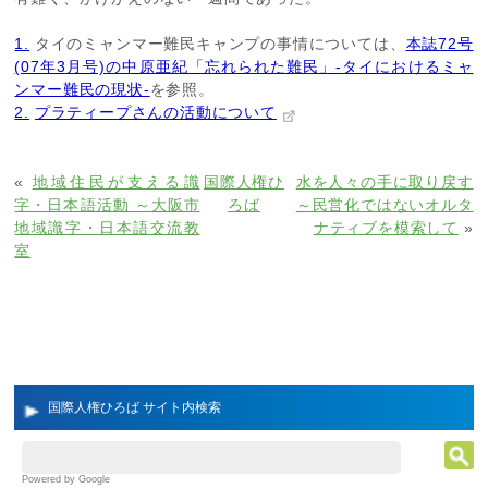
1.
タイのミャンマー難民キャンプの事情については、
本誌72号
(07年3月号)の中原亜紀「忘れられた難民」-タイにおけるミャ
ンマー難民の現状-
を参照。
2.
プラティープさんの活動について
«
地域住民が支える識
国際人権ひ
水を人々の手に取り戻す
字・日本語活動 ～大阪市
ろば
～民営化ではないオルタ
地域識字・日本語交流教
ナティブを模索して
»
室
国際人権ひろば サイト内検索
Powered by Google