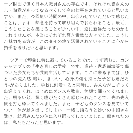
ープ財団で働く日本人職員さんの存在です。それぞれ皆さんの
志・熱意があってなるべくして今の仕事をされていると思いま
すが、また、今回短い時間の中、出会わせていただいて感じた
ことは、まず、熱意を持って取り組んでおられること。最近、
こうしたことを感じることが少ない中、逆に新鮮だったのかも
しれませんが、本当にそれぞれ輝き素敵な方々でした。こうし
た魅力ある方が、このタイの地で活躍されていることに心から
拍手を送りたいと思います。
ツアーで印象に特に残っていることでは、まず第1に、カン
チャナブリの「生き直しの学校」です。虐待・家庭崩壊等で傷
ついた少女たちが共同生活しています。ここに来るまでは、ひ
とつの先入感-暗い、きつい、心身の傷を持った子ども達だろ
う-がありました。学校に到着すると同時に、みんながこぞって
出迎えてくれ、はじめにダンスを数曲、笑顔で踊ってくれまし
た。明るい顔、輝く瞳がたくさん感じられたことで、先の先入
観を打ち砕いてくれました。また、子どものダンスを見ていて
つい、体が動き出してしまい、一緒に踊ろうと誘いの手招きを
受け、結局みんなの仲に入り踊ってしまいました。癒されたの
は、私たちだったと思います。