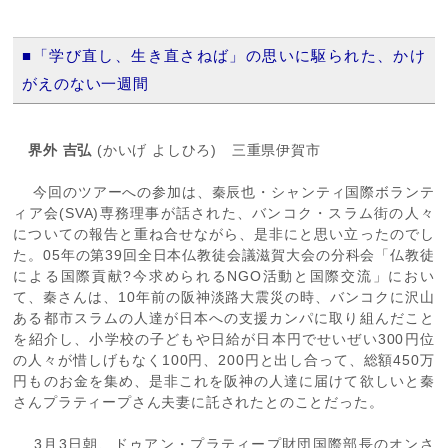
■「学び直し、生き直さねば」の思いに駆られた、かけ
がえのない一週間
界外 吉弘
(かいげ よしひろ) 三重県伊賀市
今回のツアーへの参加は、秦辰也・シャンティ国際ボランテ
ィア会(SVA)専務理事が話された、バンコク・スラム街の人々
についての報告と重ね合せながら、是非にと思い立ったのでし
た。05年の第39回全日本仏教徒会議滋賀大会の分科会「仏教徒
による国際貢献?今求められるNGO活動と国際交流」におい
て、秦さんは、10年前の阪神淡路大震災の時、バンコクに沢山
ある都市スラムの人達が日本への支援カンパに取り組んだこと
を紹介し、小学校の子どもや日給が日本円でせいぜい300円位
の人々が惜しげもなく100円、200円と出し合って、総額450万
円ものお金を集め、是非これを阪神の人達に届けて欲しいと秦
さんプラティープさん夫妻に託されたとのことだった。
3月3日朝、ドゥアン・プラティープ財団国際部長のオンさ