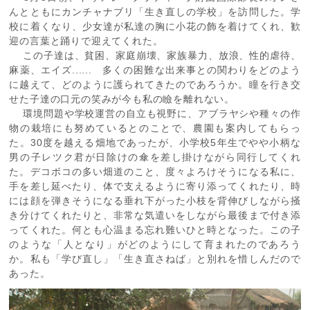
んとともにカンチャナブリ「生き直しの学校」を訪問した。学
校に着くなり、少女達が私達の胸に小花の飾を着けてくれ、歓
迎の言葉と踊りで迎えてくれた。
この子達は、貧困、家庭崩壊、家族暴力、放浪、性的虐待、
麻薬、エイズ...... 多くの困難な出来事との関わりをどのよう
に越えて、どのように護られてきたのであろうか。瞳を行き交
せた子達の口元の笑みが今も私の瞼を離れない。
環境問題や学校運営の自立も視野に、アブラヤシや種々の作
物の栽培にも努めているとのことで、農園も案内してもらっ
た。30度を越える畑地であったが、小学校5年生でやや小柄な
男の子レツク君が日除けの傘を差し掛けながら同行してくれ
た。デコボコの多い畑道のこと、度々よろけそうになる私に、
手を差し延べたり、体で支えるように寄り添ってくれたり、時
には顔を弾きそうになる垂れ下がった小枝を背伸びしながら掻
き分けてくれたりと、非常な気遣いをしながら最後まで付き添
ってくれた。何とも心温まる忘れ難いひと時となった。この子
のような「人となり」がどのようにして育まれたのであろう
か。私も「学び直し」「生き直さねば」と別れを惜しんだので
あった。