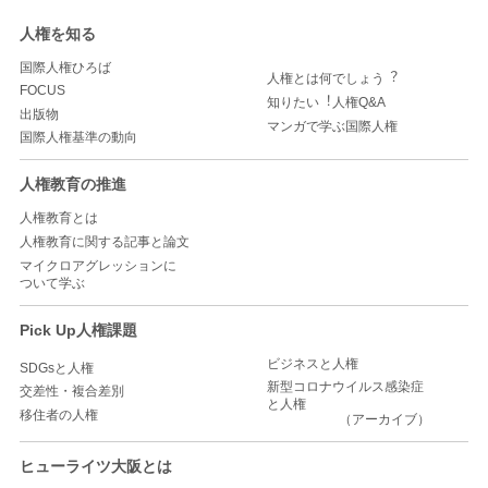
人権を知る
国際人権ひろば
人権とは何でしょう︖
FOCUS
知りたい︕人権Q&A
出版物
マンガで学ぶ国際人権
国際人権基準の動向
人権教育の推進
人権教育とは
人権教育に関する記事と論文
マイクロアグレッションに
ついて学ぶ
Pick Up人権課題
ビジネスと人権
SDGsと人権
新型コロナウイルス感染症
交差性・複合差別
と人権
移住者の人権
（アーカイブ）
ヒューライツ大阪とは