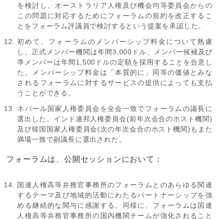
を検討し、オーストラリア人権及び機会均等委員会からの
この問題に対応するためにフォーラムの規約を改正するこ
とをフォーラム評議員で検討するという提案を承認した。
初めて、フォーラムのメンバーシップ料金について熟慮
し、正式メンバー機関は年間3,000ドル、メンバー候補及び
準メンバーは年間1,500ドルの定額を採用することを合意し
た。メンバーシップ料金は「本質的に」同等の価値とみな
されるフォーラムに対するサービスの提供によっても支払
うことができる。
ネパール国家人権委員会を全会一致でフォーラムの議長に
選出した。インド連邦人権委員会(前年次会合のホスト機関)
及び韓国国家人権委員会(次の年次会合のホスト機関)もまた
満場一致で副議長に選出された。
フォーラムは、公開セッションにおいて：
国連人権高等弁務官事務所のフォーラムとのあらゆる関連
するテーマ及び地域的活動にわたるパートナーシップを強
める継続的な関与に感謝する。同様に、フォーラムは国連
人権高等弁務官事務所の国内機関チームが強化されること