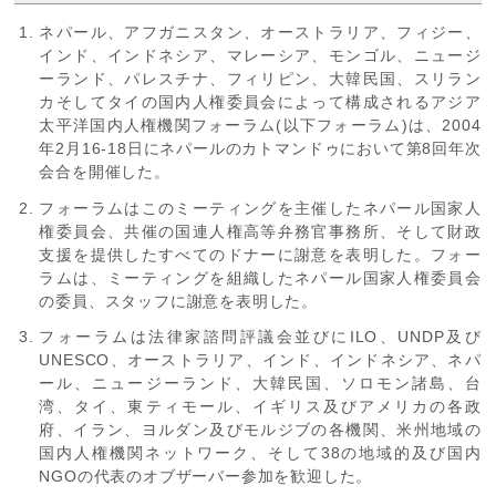
ネパール、アフガニスタン、オーストラリア、フィジー、
インド、インドネシア、マレーシア、モンゴル、ニュージ
ーランド、パレスチナ、フィリピン、大韓民国、スリラン
カそしてタイの国内人権委員会によって構成されるアジア
太平洋国内人権機関フォーラム(以下フォーラム)は、2004
年2月16-18日にネパールのカトマンドゥにおいて第8回年次
会合を開催した。
フォーラムはこのミーティングを主催したネパール国家人
権委員会、共催の国連人権高等弁務官事務所、そして財政
支援を提供したすべてのドナーに謝意を表明した。フォー
ラムは、ミーティングを組織したネパール国家人権委員会
の委員、スタッフに謝意を表明した。
フォーラムは法律家諮問評議会並びにILO、UNDP及び
UNESCO、オーストラリア、インド、インドネシア、ネパ
ール、ニュージーランド、大韓民国、ソロモン諸島、台
湾、タイ、東ティモール、イギリス及びアメリカの各政
府、イラン、ヨルダン及びモルジブの各機関、米州地域の
国内人権機関ネットワーク、そして38の地域的及び国内
NGOの代表のオブザーバー参加を歓迎した。