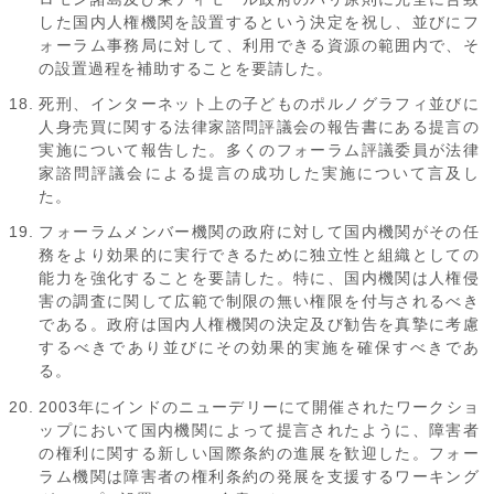
した国内人権機関を設置するという決定を祝し、並びにフ
ォーラム事務局に対して、利用できる資源の範囲内で、そ
の設置過程を補助することを要請した。
死刑、インターネット上の子どものポルノグラフィ並びに
人身売買に関する法律家諮問評議会の報告書にある提言の
実施について報告した。多くのフォーラム評議委員が法律
家諮問評議会による提言の成功した実施について言及し
た。
フォーラムメンバー機関の政府に対して国内機関がその任
務をより効果的に実行できるために独立性と組織としての
能力を強化することを要請した。特に、国内機関は人権侵
害の調査に関して広範で制限の無い権限を付与されるべき
である。政府は国内人権機関の決定及び勧告を真摯に考慮
するべきであり並びにその効果的実施を確保すべきであ
る。
2003年にインドのニューデリーにて開催されたワークショ
ップにおいて国内機関によって提言されたように、障害者
の権利に関する新しい国際条約の進展を歓迎した。フォー
ラム機関は障害者の権利条約の発展を支援するワーキング