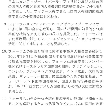
ラムはまたフィジー、ネパール、フィリピン及び大韓民国
の国内人権機関を国内人権機関国際調整委員会への4代表と
して選出した。フィジー人権委員会は国内人権機関国際調
整委員会の小委員会にも関わる。
フォーラムメンバーのシニア･エグゼクティブ・オフィサー
による第2回の会合を歓迎し、国内人権機関の効果的かつ効
率的な機能を支える彼らの尽力を賞賛した。フォーラムは
また事務局に対してシニア･エグゼクティブ・オフィサーの
活動に関して補助することを要請した。
フォーラムの財政と管理に関する事務局の報告書を検討し
2003年3月31日を最終期限とする管理及び財政報告書並び
に監査報告書を採択した。フォーラム評議委員はメンバー
機関及びオーストラリア国際開発機関、ブリティッシュ･カ
ウンシル、ブルッキングズ研究所、インド政府、大韓民国
政府、マッカーサー財団、民主主義のための国家基金、ニ
ュージーランド国際開発機関、国連人権高等弁務官事務
所、UNICEF並びにアメリカ国務省からの財政支援に謝意を
表明した。
フォーラムの年次全体会議が規程要件の範囲内で開催され
ることを保証するための代替的なメカニズムの採用の必要