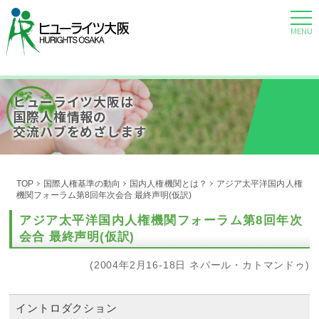
MENU
ヒューライツ大阪は
国際人権情報の
交流ハブをめざします
TOP
国際人権基準の動向
国内人権機関とは？
アジア太平洋国内人権
機関フォーラム第8回年次会合 最終声明(仮訳)
アジア太平洋国内人権機関フォーラム第8回年次
会合 最終声明(仮訳)
(2004年2月16-18日 ネパール・カトマンドゥ)
イントロダクション