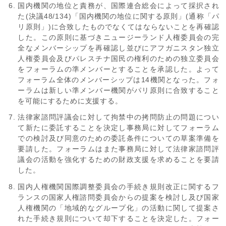
国内機関の地位と責務が、国際連合総会によって採択され
た(決議48/134)「国内機関の地位に関する原則」(通称「パ
リ原則」)に合致したものでなくてはならないことを再確認
した。この原則に基づきニュージーランド人権委員会の完
全なメンバーシップを再確認し並びにアフガニスタン独立
人権委員会及びパレスチナ国民の権利のための独立委員会
をフォーラムの準メンバーとすることを承認した。よって
フォーラム全体のメンバーシップは14機関となった。フォ
ーラムは新しい準メンバー機関がパリ原則に合致すること
を可能にするために支援する。
法律家諮問評議会に対して拘禁中の拷問防止の問題につい
て新たに委託することを決定し事務局に対してフォーラム
での検討及び同意のための委託条件についての草案準備を
要請した。フォーラムはまた事務局に対して法律家諮問評
議会の活動を強化するための財政支援を求めることを要請
した。
国内人権機関国際調整委員会の手続き規則改正に関するフ
ランスの国家人権諮問委員会からの提案を検討し及び国家
人権機関の「地域的なグループ化」の活動に関して提案さ
れた手続き規則について却下することを決定した。フォー