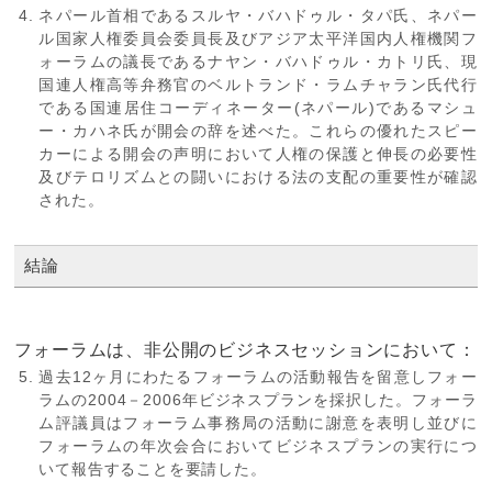
ネパール首相であるスルヤ・バハドゥル・タパ氏、ネパー
ル国家人権委員会委員長及びアジア太平洋国内人権機関フ
ォーラムの議長であるナヤン・バハドゥル・カトリ氏、現
国連人権高等弁務官のベルトランド・ラムチャラン氏代行
である国連居住コーディネーター(ネパール)であるマシュ
ー・カハネ氏が開会の辞を述べた。これらの優れたスピー
カーによる開会の声明において人権の保護と伸長の必要性
及びテロリズムとの闘いにおける法の支配の重要性が確認
された。
結論
フォーラムは、非公開のビジネスセッションにおいて：
過去12ヶ月にわたるフォーラムの活動報告を留意しフォー
ラムの2004－2006年ビジネスプランを採択した。フォーラ
ム評議員はフォーラム事務局の活動に謝意を表明し並びに
フォーラムの年次会合においてビジネスプランの実行につ
いて報告することを要請した。