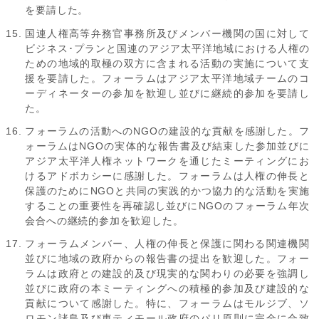
を要請した。
国連人権高等弁務官事務所及びメンバー機関の国に対して
ビジネス･プランと国連のアジア太平洋地域における人権の
ための地域的取極の双方に含まれる活動の実施について支
援を要請した。フォーラムはアジア太平洋地域チームのコ
ーディネーターの参加を歓迎し並びに継続的参加を要請し
た。
フォーラムの活動へのNGOの建設的な貢献を感謝した。フ
ォーラムはNGOの実体的な報告書及び結束した参加並びに
アジア太平洋人権ネットワークを通じたミーティングにお
けるアドボカシーに感謝した。フォーラムは人権の伸長と
保護のためにNGOと共同の実践的かつ協力的な活動を実施
することの重要性を再確認し並びにNGOのフォーラム年次
会合への継続的参加を歓迎した。
フォーラムメンバー、人権の伸長と保護に関わる関連機関
並びに地域の政府からの報告書の提出を歓迎した。フォー
ラムは政府との建設的及び現実的な関わりの必要を強調し
並びに政府の本ミーティングへの積極的参加及び建設的な
貢献について感謝した。特に、フォーラムはモルジブ、ソ
ロモン諸島及び東ティモール政府のパリ原則に完全に合致