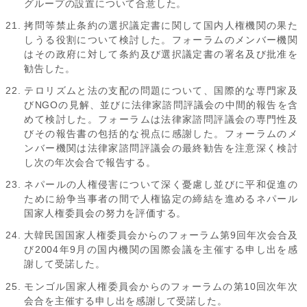
グループの設置について合意した。
拷問等禁止条約の選択議定書に関して国内人権機関の果た
しうる役割について検討した。フォーラムのメンバー機関
はその政府に対して条約及び選択議定書の署名及び批准を
勧告した。
テロリズムと法の支配の問題について、国際的な専門家及
びNGOの見解、並びに法律家諮問評議会の中間的報告を含
めて検討した。フォーラムは法律家諮問評議会の専門性及
びその報告書の包括的な視点に感謝した。フォーラムのメ
ンバー機関は法律家諮問評議会の最終勧告を注意深く検討
し次の年次会合で報告する。
ネパールの人権侵害について深く憂慮し並びに平和促進の
ために紛争当事者の間で人権協定の締結を進めるネパール
国家人権委員会の努力を評価する。
大韓民国国家人権委員会からのフォーラム第9回年次会合及
び2004年9月の国内機関の国際会議を主催する申し出を感
謝して受諾した。
モンゴル国家人権委員会からのフォーラムの第10回次年次
会合を主催する申し出を感謝して受諾した。