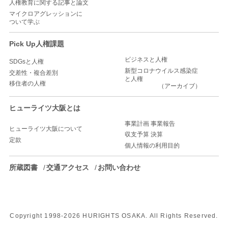
人権教育に関する記事と論文
マイクロアグレッションに
ついて学ぶ
Pick Up人権課題
ビジネスと人権
SDGsと人権
新型コロナウイルス感染症
交差性・複合差別
と人権
移住者の人権
（アーカイブ）
ヒューライツ大阪とは
事業計画 事業報告
ヒューライツ大阪について
収支予算 決算
定款
個人情報の利用目的
所蔵図書
交通アクセス
お問い合わせ
Copyright 1998-
2026 HURIGHTS OSAKA. All Rights Reserved.