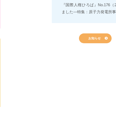
『国際人権ひろば』No.176（
ました―特集：原子力発電所事
お知らせ