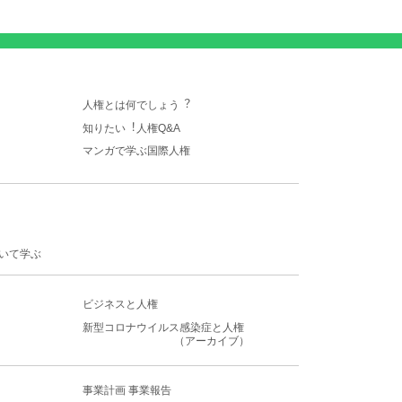
人権とは何でしょう︖
知りたい︕人権Q&A
マンガで学ぶ国際人権
いて学ぶ
ビジネスと人権
新型コロナウイルス感染症
と人権
（アーカイブ）
事業計画 事業報告