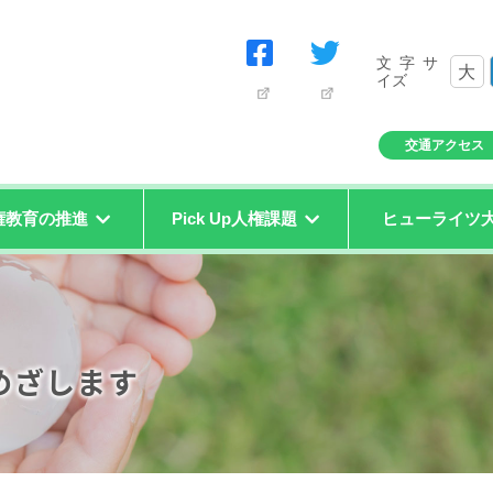
文字サ
大
イズ
交通アクセス
権教育の推進
Pick Up人権課題
ヒューライツ
めざします