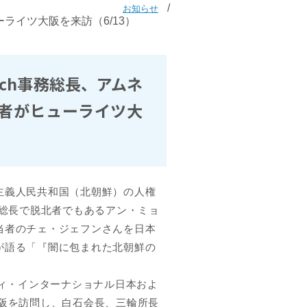
お知らせ
ライツ大阪を来訪（6/13）
tch事務総長、アムネ
者がヒューライツ大
主義人民共和国（北朝鮮）の人権
事務総長で脱北者でもあるアン・ミョ
当者のチェ・ジェフンさんを日本
が語る「『闇に包まれた北朝鮮の
ィ・インターナショナル日本およ
阪を訪問し、白石会長、三輪所長