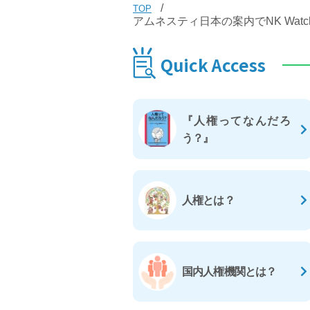
TOP
アムネスティ日本の案内でNK Wa
Quick Access
『人権ってなんだろ
う？』
人権とは？
国内人権機関とは？