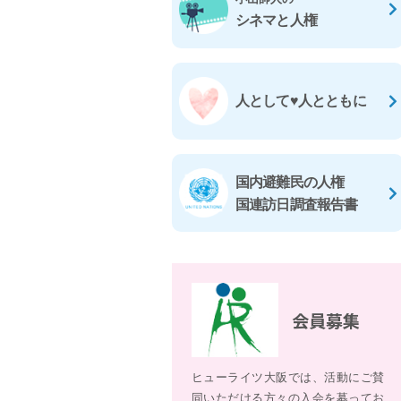
シネマと人権
人として♥人とともに
国内避難民の人権
国連訪日調査報告書
会員募集
ヒューライツ大阪では、活動にご賛
同いただける方々の入会を募ってお