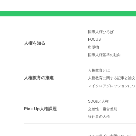
国際人権ひろば
FOCUS
人権を知る
出版物
国際人権基準の動向
人権教育とは
人権教育の推進
人権教育に関する記事と論文
マイクロアグレッションに
つ
SDGsと人権
Pick Up人権課題
交差性・複合差別
移住者の人権
ヒューライツ大阪について