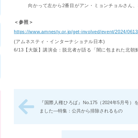
向かって左から2番目がアン・ミョンチョルさん、
＜参照＞
https://www.amnesty.or.jp/get-involved/event/2024/061
(アムネスティ・インターナショナル日本)
6/13【大阪】講演会：脱北者が語る「闇に包まれた北朝
『国際人権ひろば』No.175（2024年5月号）
ました―特集：公共から排除されるもの