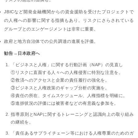
JBICなど開発金融機関からの資金援助を受けたプロジェクトで
の人権への影響に関する指摘もあり。リスクにさらされている
グループとのエンゲージメントは非常に重要。
政府と地方自治体での公共調達の進展を評価。
勧告→日本政府へ
「ビジネスと人権」に関する行動計画（NAP）の見直し
①リスクに直面する人々への人権侵害に特別な注意を。
②救済へのアクセスと企業の責任履行の強化を。
③ビジネスと人権政策のギャップ分析の実施を。
④責任の所在、タイムスケジュール、人権指標を明確に。
⑤進捗状況の評価には被害者などの有意義な参加を。
指導原則とNAPに関するトレーニングと認識向上の取り組み
の継続を。
「責任あるサプライチェーン等における人権尊重のためのガ