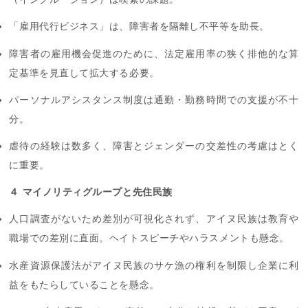
「雇用代行ビジネス」は、障害者を隔離し不平等を助長。
障害者の雇用機会促進のために、法定雇用率の狭く排他的な算
定基準を見直して拡大する必要。
パーソナルアシスタンス制度は通勤・勤務時間での支援が不十
分。
虐待の経験は数多く、障害とジェンダーの交差性の考慮はとく
に重要。
４ マイノリティグループと先住民族
人口調査がないため差別が可視化されず、アイヌ民族は教育や
職場での差別に直面。ヘイトスピーチやハラスメントも懸念。
水産資源保護法がアイヌ民族のサケ漁の権利を制限し企業に利
益をもたらしていることを懸念。