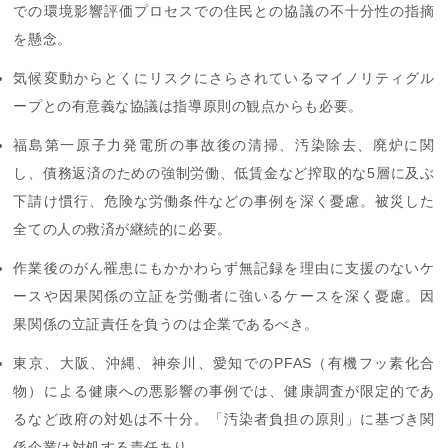
での環境影響評価プロセスでの住民との協議の不十分性の指摘
を懸念。
気候変動からとくにリスクにさらされているマイノリティグル
ープとの有意義な協議は指導原則の観点からも必要。
福島第一原子力発電所の事故後の清掃、汚染除去、廃炉に関
し、債務返済のための強制労働、低賃金など搾取的な5層に及ぶ
下請け慣行、危険な労働条件などの事例を深く憂慮。被災した
全ての人の救済が継続的に必要。
作業後のがん罹患にもかかわらず無記録を理由に支援のないケ
ースや因果関係の立証を労働者に強いるケースを深く憂慮。因
果関係の立証責任を負うのは企業であるべき。
東京、大阪、沖縄、神奈川、愛知でのPFAS（有機フッ素化合
物）による健康への悪影響の事例では、健康調査が限定的であ
るなど政府の対処は不十分。「汚染者負担の原則」に基づき関
係企業は対処する責任あり。