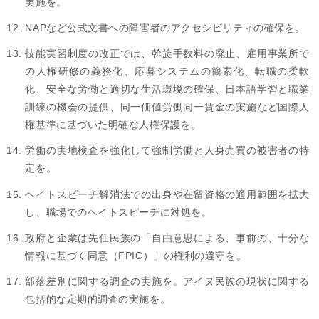
実施を。
NAPなど公式文書への障害者のアクセシビリティの確保を。
技能実習制度の改正では、斡旋手数料の廃止、雇用事業所で
の人権研修の義務化、応募システムの簡素化、転職の柔軟
化、安全な労働と適切な生活環境の確保、日本語学習と職業
訓練の機会の提供、同一価値労働同一賃金の実施など国際人
権基準に基づいた明確な人権保護を。
労働の実地検査を強化して強制労働と人身売買の被害者の特
定を。
ヘイトスピーチ解消法での出身や在留資格の適用範囲を拡大
し、職場でのヘイトスピーチに対処を。
政府と企業は先住民族の「自由意思による、事前の、十分な
情報に基づく同意（FPIC）」の権利の遵守を。
部落差別に関する調査の実施を。アイヌ民族の現状に関する
包括的な定期的調査の実施を。