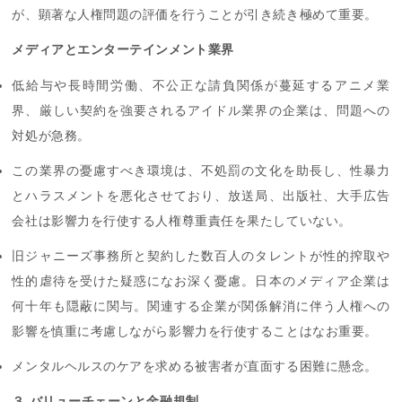
が、顕著な人権問題の評価を行うことが引き続き極めて重要。
メディアとエンターテインメント業界
低給与や長時間労働、不公正な請負関係が蔓延するアニメ業
界、厳しい契約を強要されるアイドル業界の企業は、問題への
対処が急務。
この業界の憂慮すべき環境は、不処罰の文化を助長し、性暴力
とハラスメントを悪化させており、放送局、出版社、大手広告
会社は影響力を行使する人権尊重責任を果たしていない。
旧ジャニーズ事務所と契約した数百人のタレントが性的搾取や
性的虐待を受けた疑惑になお深く憂慮。日本のメディア企業は
何十年も隠蔽に関与。関連する企業が関係解消に伴う人権への
影響を慎重に考慮しながら影響力を行使することはなお重要。
メンタルヘルスのケアを求める被害者が直面する困難に懸念。
３ バリューチェーンと金融規制