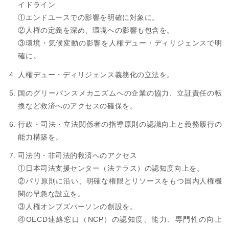
イドライン
①エンドユースでの影響を明確に対象に。
②人権の定義を深め、環境への影響も包含を。
③環境・気候変動の影響を人権デュー・ディリジェンスで明
確に。
人権デュー・ディリジェンス義務化の立法を。
国のグリーバンスメカニズムへの企業の協力、立証責任の転
換など救済へのアクセスの確保を。
行政・司法・立法関係者の指導原則の認識向上と義務履行の
能力構築を。
司法的・非司法的救済へのアクセス
①日本司法支援センター（法テラス）の認知度向上を。
②パリ原則に沿い、明確な権限とリソースをもつ国内人権機
関の早急な設立を。
③人権オンブズパーソンの創設を。
④OECD連絡窓口（NCP）の認知度、能力、専門性の向上