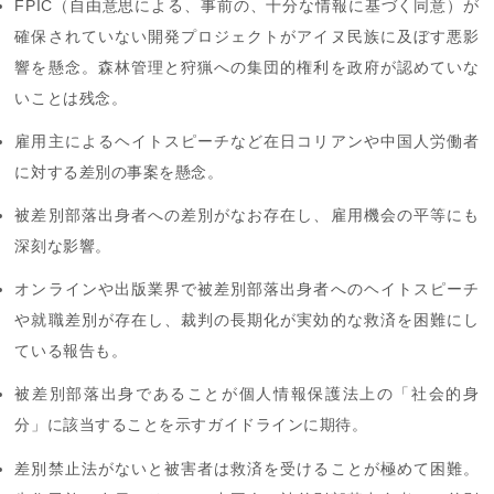
FPIC（自由意思による、事前の、十分な情報に基づく同意）が
確保されていない開発プロジェクトがアイヌ民族に及ぼす悪影
響を懸念。森林管理と狩猟への集団的権利を政府が認めていな
いことは残念。
雇用主によるヘイトスピーチなど在日コリアンや中国人労働者
に対する差別の事案を懸念。
被差別部落出身者への差別がなお存在し、雇用機会の平等にも
深刻な影響。
オンラインや出版業界で被差別部落出身者へのヘイトスピーチ
や就職差別が存在し、裁判の長期化が実効的な救済を困難にし
ている報告も。
被差別部落出身であることが個人情報保護法上の「社会的身
分」に該当することを示すガイドラインに期待。
差別禁止法がないと被害者は救済を受けることが極めて困難。