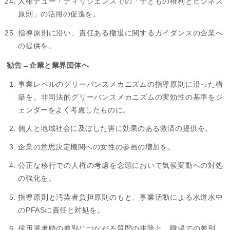
人権デュー・ディリジェンスでの「子どもの権利とビジネス
原則」の活用の促進を。
指導原則に沿い、責任ある撤退に関するガイダンスの企業へ
の提供を。
勧告→企業と業界団体へ
事業レベルのグリーバンスメカニズムの指導原則に沿った構
築を。非司法的グリーバンスメカニズムの実効性の基準をジ
ェンダーをよく考慮したものに。
個人と地域社会に及ぼした害に効果のある救済の提供を。
企業の意思決定機関への女性の参画の増加を。
公正な移行での人権の考慮を念頭において気候変動への対処
の強化を。
指導原則と汚染者負担原則のもと、事業活動による水道水中
のPFASに責任と対処を。
採用選考時の差別につながる質問の排除と、職場での差別、