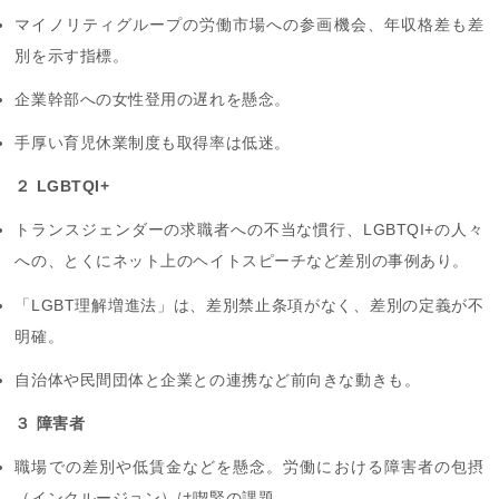
マイノリティグループの労働市場への参画機会、年収格差も差
別を示す指標。
企業幹部への女性登用の遅れを懸念。
手厚い育児休業制度も取得率は低迷。
２ LGBTQI+
トランスジェンダーの求職者への不当な慣行、LGBTQI+の人々
への、とくにネット上のヘイトスピーチなど差別の事例あり。
「LGBT理解増進法」は、差別禁止条項がなく、差別の定義が不
明確。
自治体や民間団体と企業との連携など前向きな動きも。
３ 障害者
職場での差別や低賃金などを懸念。労働における障害者の包摂
（インクルージョン）は喫緊の課題。