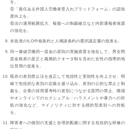
を。
⑤「責任ある外国人労働者受入れプラットフォーム」の認知
度向上を。
⑥法の適用範囲拡大、報復への制裁確立など内部通報者保護
の強化を。
未批准のILO中核条約と人権諸条約の選択議定書の批准を。
同一価値労働同一賃金の原則の実施措置を強化して、男女間
賃金格差の是正と義務的クオータ制を含めた女性の指導的地
位登用の促進を。
既存の差別禁止法を改正して包括性と実効性を向上させ、明
確で包括的な差別の定義を盛り込み、差別の公的な禁止と制
裁を。企業の採用選考時の差別につながる質問の禁止、職場
やオンラインでのセクシュアル・ハラスメントや暴力への対
処の強化など、マイノリティに対する標的型差別への対処
を。
障害者への個別の支援と合理的配慮に関する包括的な研修の