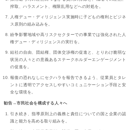
搾取、ハラスメント、権限乱用などへの対処を。
人権デュー・ディリジェンス実施時に子どもの権利とビジネ
ス原則の組み込みを。
紛争影響地域や高リスクセクターでの事業では強化された人
権デュー・ディリジェンスの実行を。
結社の自由、団結権、団体交渉権の促進と、とりわけ脆弱な
状況の人々との意義あるステークホルダーエンゲージメント
の促進を。
報復の恐れなしにセクハラを報告できるよう、従業員とタレ
ントに透明でアクセスしやすいコミュニケーション手段と安
全な環境を。
勧告→市民社会を構成する人々へ
引き続き、指導原則上の義務と責任についての国と企業の認
識と能力を高める取り組みを。