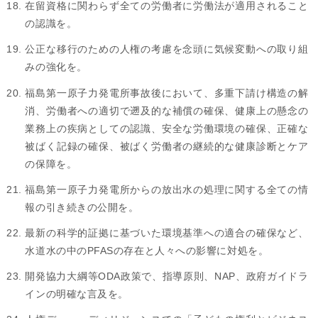
在留資格に関わらず全ての労働者に労働法が適用されること
の認識を。
公正な移行のための人権の考慮を念頭に気候変動への取り組
みの強化を。
福島第一原子力発電所事故後において、多重下請け構造の解
消、労働者への適切で遡及的な補償の確保、健康上の懸念の
業務上の疾病としての認識、安全な労働環境の確保、正確な
被ばく記録の確保、被ばく労働者の継続的な健康診断とケア
の保障を。
福島第一原子力発電所からの放出水の処理に関する全ての情
報の引き続きの公開を。
最新の科学的証拠に基づいた環境基準への適合の確保など、
水道水の中のPFASの存在と人々への影響に対処を。
開発協力大綱等ODA政策で、指導原則、NAP、政府ガイドラ
インの明確な言及を。