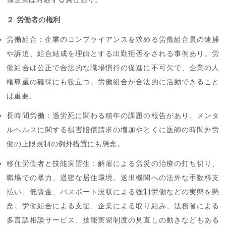
２ 労働者の権利
労働組合：企業のコンプライアンスを求める労働組合員の逮捕
や訴追、組合結成を理由とする出勤拒否をされる事例あり。労
働組合は公正で合法的な職場慣行の促進に不可欠で、企業の人
権尊重の確保にも役立つ。労働組合が合法的に活動できること
は重要。
長時間労働：過労死に関わる積年の課題の報告があり、メンタ
ルヘルスに関する損害賠償請求の増加やとくに医師の時間外労
働の上限規制の例外措置にも懸念。
移住労働者と技能実習生：解雇による労災の治療の打ち切り、
職場での暴力、過密な居住環境、送出機関への法外な手数料支
払い、低賃金、パスポート没収による強制労働などの実態を懸
念。労働組合による支援、企業による取り組み、法務省による
多言語相談サービス、技能実習制度の見直しの動きなどもある