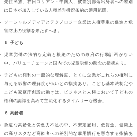
先住民族、在日コリアン・中国人、被差別部落出身者への差別
は日本が加入している人種差別撤廃条約の適用範囲。
ソーシャルメディアとテクノロジー企業は人権尊重の促進と危
害防止の役割を果たすべき。
５ 子ども
児童労働の法的な定義と根絶のための政府の行動計画がない
中、バリューチェーンと国内での児童労働の懸念の指摘あり。
子どもの権利の一般的な理解度、とくに企業がこれらの権利に
与える影響の理解度が低いとの指摘あり。こども基本法制定や
こども家庭庁創設の動きは、ビジネスと人権において子どもの
権利の認識を高めて主流化するタイムリーな機会。
６ 高齢者
急速な高齢化と労働力不足の中、不安定雇用、低賃金、健康上
の高リスクなど高齢者への差別的な雇用慣行を懸念する指摘あ