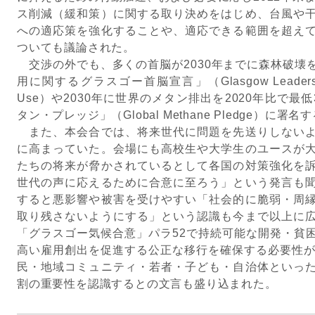
ス削減（緩和策）に関する取り決めをはじめ、台風や
への適応策を強化することや、適応できる範囲を超え
ついても議論された。
交渉の外でも、多くの首脳が2030年までに森林破壊
用に関するグラスゴー首脳宣言」（Glasgow Leaders' Decla
Use）や2030年に世界のメタン排出を2020年比で
タン・プレッジ」（Global Methane Pledge）
また、本会合では、将来世代に問題を先送りしないよ
に高まっていた。会場にも高校生や大学生のユースが
たちの将来が脅かされているとして各国の対策強化を
世代の声に応えるために合意に至ろう」という発言も
すると悪影響や被害を受けやすい「社会的に脆弱・周
取り残さないようにする」という認識も今まで以上に
「グラスゴー気候合意」パラ52で持続可能な開発・貧
高い雇用創出を促進する公正な移行を確保する必要性が
民・地域コミュニティ・若者・子ども・自治体といっ
割の重要性を認識するとの文言も盛り込まれた。