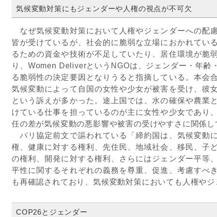
気候変動対策にもジェンダーや人権の視点が不可欠
なぜ気候変動対策において人権やジェンダーへの配慮
皆が受けているが、社会的に脆弱な立場におかれてい
るための資金や技術が不足していたり、居住環境が脆
り、Women DeliverというNGOは、ジェンダー・
る脆弱性の決定要因となりうると指摘している。本会
気候変動によって自国の女性や少女が被害を受け、彼
という訴えが多かった。途上国では、水の確保や農業
けている仕事を担っているのが主に女性や少女であり
任の差が気候変動の悪影響や被害の受けやすさに関係し
パリ協定前文で謳われている「締約国は、気候変動に
権、健康に対する権利、先住民、地域社会、移民、子
の権利、開発に対する権利、さらにはジェンダー平等
平性に関するそれぞれの義務を尊重、促進、考慮すべ
も再確認されており、気候変動対策においても人権やジ
COP26とジェンダー