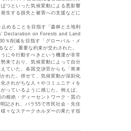
干ばつといった気候変動による悪影響
て発生する損失と被害への支援などに
を止めることを目指す「森林と土地利
ration on Forests and Land
最低30％削減を目指す「グローバル・メ
に署名するなど、重要な約束が交わされた。
うに今行動すべきという機運が非常
大勢来ており、気候変動によって自分
訴えていた。各国交渉官からも「将来
聞かれた。併せて、気候変動が深刻化
縁化されがちな人々やコミュニティを
広がっているように感じた。例えば、
困の根絶・ディーセントワーク・質の
明記され、パラ55で市民社会・先住
た様々なステークホルダーの果たす役