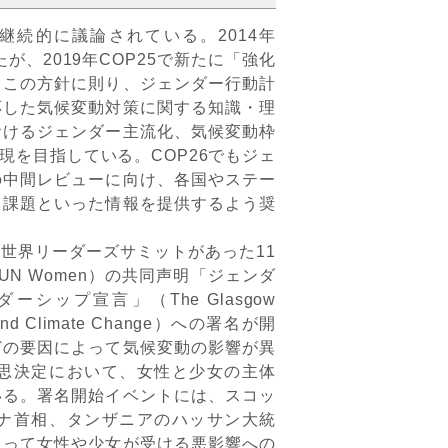
続的に議論されている。2014年
が、2019年COP25で新たに「強化
。この方針に則り、ジェンダー行動計
応した気候変動対策に関する知識・理
おけるジェンダー主流化、気候変動枠
を目指している。COP26でもジェ
の中間レビューに向け、各国やステー
る課題といった情報を提供するよう奨
世界リーダーズサミットがあった11
N Women）の共同声明「ジェンダ
ップ宣言」（The Glasgow
ity and Climate Change）への署名が開
どの要因によって気候変動の影響が異
思決定において、女性と少女の主体
いる。署名開始イベントには、スコッ
ナ首相、タンザニアのハッサン大統
よって女性や少女が受ける悪影響への