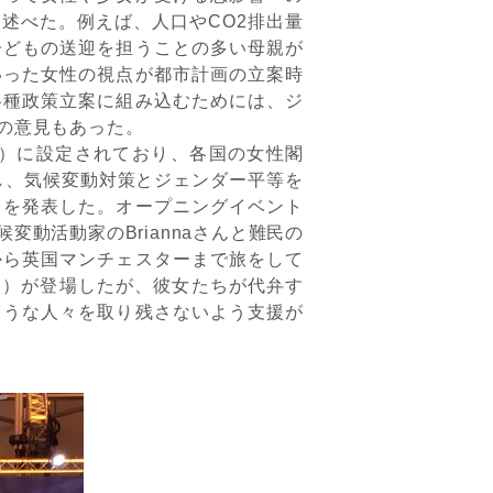
述べた。例えば、人口やCO2排出量
子どもの送迎を担うことの多い母親が
いった女性の視点が都市計画の立案時
各種政策立案に組み込むためには、ジ
の意見もあった。
ay）に設定されており、各国の女性閣
し、気候変動対策とジェンダー平等を
トを発表した。オープニングイベント
動活動家のBriannaさんと難民の
から英国マンチェスターまで旅をして
真参照）が登場したが、彼女たちが代弁す
ような人々を取り残さないよう支援が