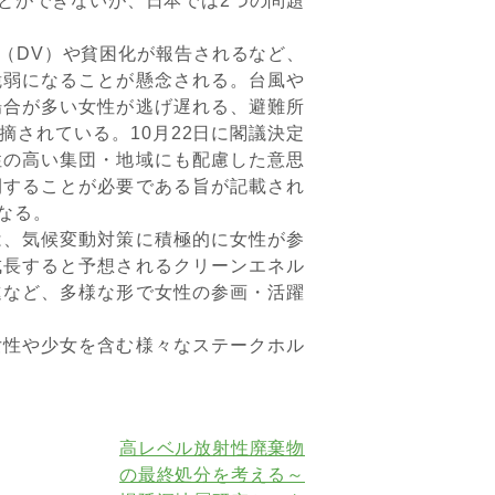
とができないが、日本では2つの問題
（DV）や貧困化が報告されるなど、
脆弱になることが懸念される。台風や
場合が多い女性が逃げ遅れる、避難所
されている。10月22日に閣議決定
性の高い集団・地域にも配慮した意思
開することが必要である旨が記載され
なる。
、気候変動対策に積極的に女性が参
成長すると予想されるクリーンエネル
進など、多様な形で女性の参画・活躍
性や少女を含む様々なステークホル
高レベル放射性廃棄物
の最終処分を考える～