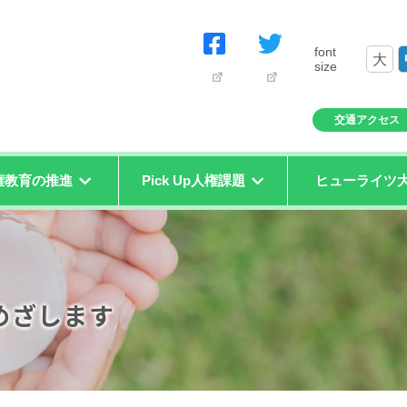
font
大
size
交通アクセス
権教育の推進
Pick Up人権課題
ヒューライツ
めざします