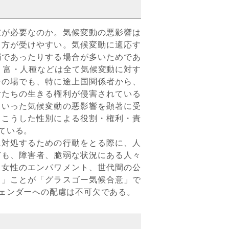
が必要なのか。気候変動の悪影響は
る方が受けやすい。気候変動に適応す
弱であったりする場合が多いためであ
年齢・富・人種などは全て気候変動に対す
合の場でも、特に途上国関係者から、
女たちの生きる権利が侵害されている
といった気候変動の悪影響を顕著に受
、こうした性別による役割・権利・責
ている。
対処するための行動をとる際に、人
ども、障害者、脆弱な状況にある人々
、女性のエンパワメント、世代間の公
き」ことが「グラスゴー気候合意」で
ェンダーへの配慮は不可欠である。