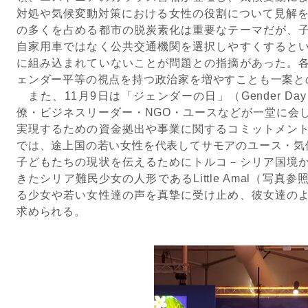
対処や気候変動対策における女性の役割について見解を
の多くを占める都市の脱炭素化は重要なテーマだが、
自家用車ではなく公共交通機関を選択しやすくすると
に組み込まれていないことが問題との指摘があった。
ェンダー平等の視点を持つ政治家を増やすことも一案と
また、11月9日は「ジェンダーの日」（Gender D
僚・ビジネスリーダー・NGO・ユースなどが一堂に会
実現するための資金拠出や事業に関するコミットメン
では、途上国の若い女性を代表してサモアのユース・気候変
子どもたちの現状を伝えるためにトルコ－シリア国境
きたシリア難民少女の人形であるLittle Amal（写
る少女や若い女性達の声を真摯に受け止め、彼女達の
求められる。