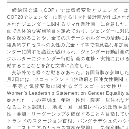
締約国会議（COP）では気候変動とジェンダーは継
COP20でジェンダーに関するリマ作業計画が作成された
されたジェンダーに関するリマ作業計画」に合意した
画で具体的な実施項目を定めており、ジェンダーに対
解を深めることや、全てのステークホルダーの活動に
組条約プロセスへの女性の完全・平等で有意義な参加実現
ンダーに関する議題が設けられ、ジェンダー行動計画
クホルダーにジェンダー行動計画の進捗・実施におけ
励することなどを含む文書に合意した。
交渉外でも様々な動きがあった。各国首脳が参加した
月2日には、スコットランド自治政府と国連女性機関（U
ー平等と気候変動に関するグラスゴーの女性リーダーシ
Women's Leadership Statement on Gender Equal
始された。この声明は、年齢・性別・障害・居住地な
なることを認識し、地域・国・国際レベルの政策や意
性・参加・リーダーシップを確保することを目指して
トランドのスタージョン首相、バングラデシュのハシ
領、エストニアのカッラス首相が登壇し、気候変動に