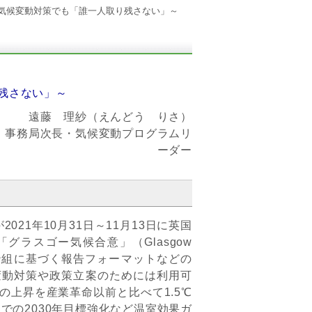
気候変動対策でも「誰一人取り残さない」～
残さない」～
遠藤 理紗（えんどう りさ）
S）事務局次長・気候変動プログラムリ
ーダー
21年10月31日～11月13日に英国
ラスゴー気候合意」（Glasgow
明性枠組に基づく報告フォーマットなどの
変動対策や政策立案のためには利用可
上昇を産業革命以前と比べて1.5℃
での2030年目標強化など温室効果ガ