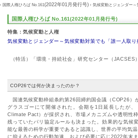
(2022年01月発行号)
国際人権ひろば No.161
気候変動とジェンダー～
国際人権ひろば No.161
(2022年01月発行号)
特集：気候変動と人権
気候変動とジェンダー～気候変動対策でも「誰一人取り
（特活）「環境・持続社会」研究センター（JACSE
COP26では何か決まったのか？
国連気候変動枠組条約第26回締約国会議（COP26）が20
グラスゴーにて開催された。会期を1日延長したが、「グ
Climate Pact）が採択され、市場メカニズムや透
残っていたパリ協定ルールも決まった。効果的な気候
能な最善の科学が重要であると認識し、世界の平均気温の
に抑えるための行動加速、および必要に応じ2022年末ま