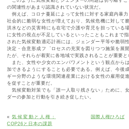
このように気候変動とジェンダーの問題は切り離すこ
の関連性があまり認識されていない状況だ。
例えば、コロナ蔓延によって女性に対する家庭内暴力
社会的に脆弱な女性が増えており、気候危機に対して
洪水などの災害時にも在宅で介護や育児を担っている
に女性の視点が不足しているといったこともこれまで指摘
された気候変動適応計画には、ジェンダー平等や脆弱
決定・合意形成フ゜ロセスの充実を図りつつ施策を展
たが、それらが着実に各地域で実践されることが重要と
また、女性や少女のエンパワメントという観点からは
加できるようにすることも必要である。例えば、今後
ギー分野のような環境関連産業における女性の雇用促
を促すことが重要だ。
気候変動対策でも「誰一人取り残さない」ために、女
ダーの参加と行動を引き続き促したい。
«
気候変動と人権：
国際人権ひろば
COP26と日本の課題