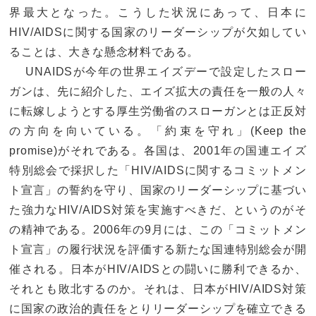
界最大となった。こうした状況にあって、日本に
HIV/AIDSに関する国家のリーダーシップが欠如してい
ることは、大きな懸念材料である。
UNAIDSが今年の世界エイズデーで設定したスロー
ガンは、先に紹介した、エイズ拡大の責任を一般の人々
に転嫁しようとする厚生労働省のスローガンとは正反対
の方向を向いている。「約束を守れ」(Keep the
promise)がそれである。各国は、2001年の国連エイズ
特別総会で採択した「HIV/AIDSに関するコミットメン
ト宣言」の誓約を守り、国家のリーダーシップに基づい
た強力なHIV/AIDS対策を実施すべきだ、というのがそ
の精神である。2006年の9月には、この「コミットメン
ト宣言」の履行状況を評価する新たな国連特別総会が開
催される。日本がHIV/AIDSとの闘いに勝利できるか、
それとも敗北するのか。それは、日本がHIV/AIDS対策
に国家の政治的責任をとりリーダーシップを確立できる