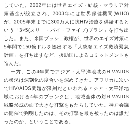
していた。2002年には世界エイズ・結核・マラリア対
策基金が設立され、2003年には世界保健機関(WHO)
が、2005年末までに300万人に抗HIV治療を供給すると
いう「3×5(スリー・バイ・ファイブ)プラン」を打ち出
した。また、米国ブッシュ政権が、世界のエイズ対策に
5年間で150億ドルを拠出する「大統領エイズ救済緊急
計画」を打ち出すなど、援助国によるコミットメントも
進んだ。
一方、この4年間でアジア・太平洋地域のHIV/AIDS
の状況は深刻化の度合いを深めてきた。アフリカに次い
でHIV/AIDS問題が深刻だといわれるアジア・太平洋地
域における4年のブランクは、地域全体の対HIV/AIDS
戦略形成の面で大きな打撃をもたらしていた。神戸会議
の開催で判明したのは、その打撃を最も被ったのは誰だ
ったのか、ということである。