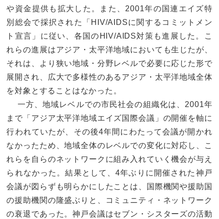
や資金提供も拡大した。また、2001年の国連エイズ特
別総会で採択された「HIV/AIDSに関するコミットメン
ト宣言」に従い、各国のHIV/AIDS対策も進展した。こ
れらの進展はアジア・太平洋地域においても生じたが、
それは、より狭い地域・分野レベルで必要に応じた形で
展開され、広大で多様性のあるアジア・太平洋地域全体
を対象とすることはなかった。
一方、地域レベルでの市民社会の組織化は、2001年
まで「アジア太平洋地域エイズ国際会議」の開催を軸に
行われていたが、その後4年間にわたって会議が開かれ
なかったため、地域全体のレベルでの変化に対応し、こ
れらを自らのネットワークに組み入れていく機会が与え
られなかった。結果として、4年ぶりに開催された神戸
会議が図らずも明らかにしたことは、国際機関や援助国
の援助機関の隆盛ぶりと、コミュニティ・ネットワーク
の衰退であった。神戸会議はセブン・シスターズの活動