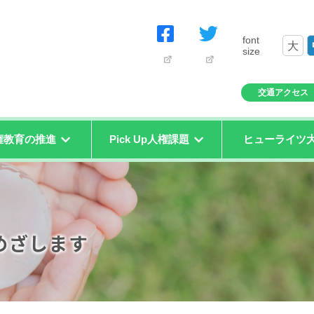
font
大
size
交通アクセス
権教育の推進
Pick Up人権課題
ヒューライツ
めざします