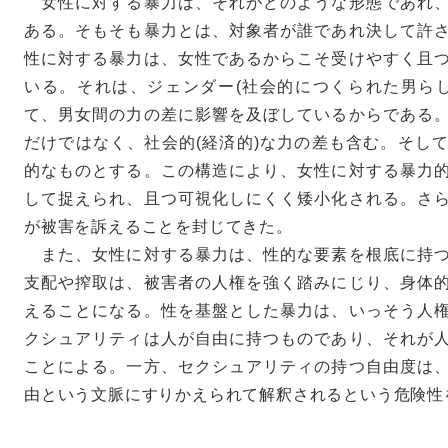
女性に対する暴力は、それがどのような形態であれ、
ある。そもそも暴力とは、対象者が誰であれ決して許
性に対する暴力は、女性であるからこそ受けやすく且
いる。それは、ジェンダー(社会的につくられた男ら
て、男女間の力の差に影響を及ぼしているからである
だけではなく、社会的(経済的)な力の差も含む。そし
的なものとする。この構造により、女性に対する暴力
して捉えられ、且つ可視化しにくく矮小化される。さ
が被害を訴えることを封じてきた。
また、女性に対する暴力は、性的な要素を根底に持つ
支配や搾取は、被害者の人権を強く踏みにじり、身体
えることになる。性を基盤とした暴力は、いっそう人
クシュアリティは人が自由に持つものであり、それが
ことによる。一方、セクシュアリティの持つ自由度は
由という文脈にすりかえられて解釈されるという危険性