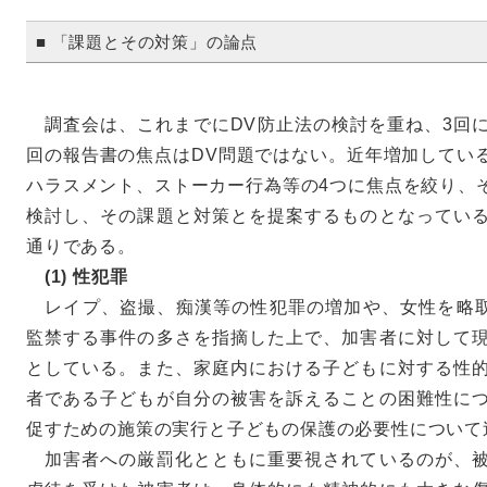
■ 「課題とその対策」の論点
調査会は、これまでにDV防止法の検討を重ね、3回
回の報告書の焦点はDV問題ではない。近年増加してい
ハラスメント、ストーカー行為等の4つに焦点を絞り、
検討し、その課題と対策とを提案するものとなってい
通りである。
(1) 性犯罪
レイプ、盗撮、痴漢等の性犯罪の増加や、女性を略取
監禁する事件の多さを指摘した上で、加害者に対して
としている。また、家庭内における子どもに対する性
者である子どもが自分の被害を訴えることの困難性に
促すための施策の実行と子どもの保護の必要性について
加害者への厳罰化とともに重要視されているのが、被