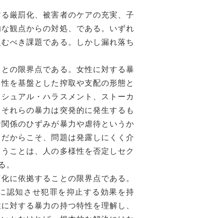
る厳罰化、被害者のケアの充実、子
的な観点からの対処、である。いずれ
組むべき課題である。しかし漏れ落ち
との限界点である。女性に対する暴
、性を基盤とした搾取や支配の形態と
クシュアル・ハラスメント、ストーカ
。それらの暴力は突発的に発生するも
者関係のひずみが暴力や虐待というか
。だからこそ、問題は発露しにくく介
まうことは、人の多様性を否定しセク
る。
化に依拠することの限界点である。
に認知させ犯罪を抑止する効果を持
性に対する暴力の持つ特性を理解し、