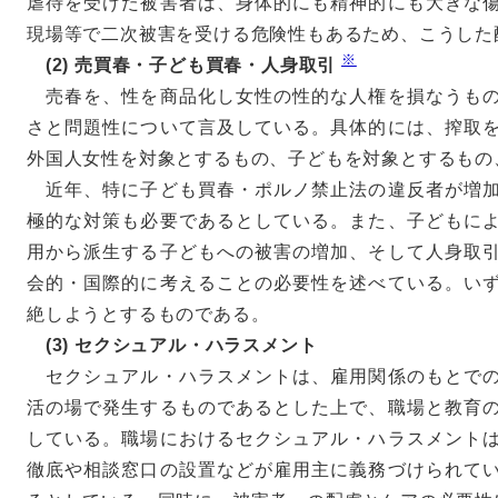
虐待を受けた被害者は、身体的にも精神的にも大きな
現場等で二次被害を受ける危険性もあるため、こうした
※
(2) 売買春・子ども買春・人身取引
売春を、性を商品化し女性の性的な人権を損なうもの
さと問題性について言及している。具体的には、搾取
外国人女性を対象とするもの、子どもを対象とするもの
近年、特に子ども買春・ポルノ禁止法の違反者が増加
極的な対策も必要であるとしている。また、子どもに
用から派生する子どもへの被害の増加、そして人身取
会的・国際的に考えることの必要性を述べている。い
絶しようとするものである。
(3) セクシュアル・ハラスメント
セクシュアル・ハラスメントは、雇用関係のもとでの
活の場で発生するものであるとした上で、職場と教育
している。職場におけるセクシュアル・ハラスメント
徹底や相談窓口の設置などが雇用主に義務づけられて