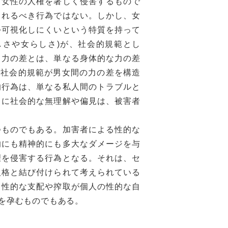
女性の人権を著しく侵害するもので
されるべき行為ではない。しかし、女
つ可視化しにくいという特質を持って
しさや女らしさ)が、社会的規範とし
。力の差とは、単なる身体的な力の差
て社会的規範が男女間の力の差を構造
的行為は、単なる私人間のトラブルと
らに社会的な無理解や偏見は、被害者
ものでもある。加害者による性的な
的にも精神的にも多大なダメージを与
権を侵害する行為となる。それは、セ
人格と結び付けられて考えられている
、性的な支配や搾取が個人の性的な自
を孕むものでもある。