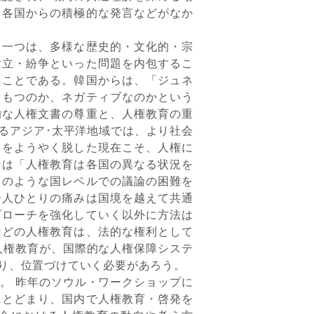
て各国からの積極的な発言などがなか
一つは、多様な歴史的・文化的・宗
対立・紛争といった問題を内包するこ
たことである。韓国からは、「ジュネ
をもつのか、ネガティブなのかという
的な人権文書の尊重と、人権教育の重
るアジア･太平洋地域では、より社会
ィをようやく脱した現在こそ、人権に
ンは「人権教育は各国の異なる状況を
このような国レベルでの議論の困難を
一人ひとりの痛みは国境を越えて共通
プローチを強化していく以外に方法は
などの人権教育は、法的な権利として
人権教育が、国際的な人権保障システ
り、位置づけていく必要があろう。
。 昨年のソウル・ワークショップに
にとどまり、国内で人権教育・啓発を