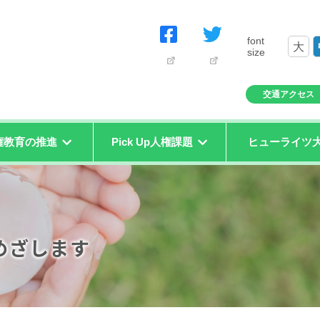
font
大
size
交通アクセス
権教育の推進
Pick Up人権課題
ヒューライツ
めざします