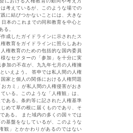
社会における人権教育の動向や考え方
者は考えているが、このような場での
実践に結びつかないことには、大きな
、日本のこれまでの同和教育を中心と
ある。
作成したガイドラインに示されたス
人権教育をガイドラインに照らしあわ
、人権教育のための包括的な国内委員
多様なセクターの「参加」を十分に実
民参加の不在が、九九年七月の人権擁
といえよう。 答申では私人間の人権
、国家と個人の関係における人権問題
「おカミ」が私人間の人権侵害がおき
っている。このような「人権観」は、
題である。条約等に記された人権基準
はじめて草の根に届くものであり、そ
である。 また域内の多くの国々では
育の基盤をなしているが、このような
権観」とかかわりがあるのではない