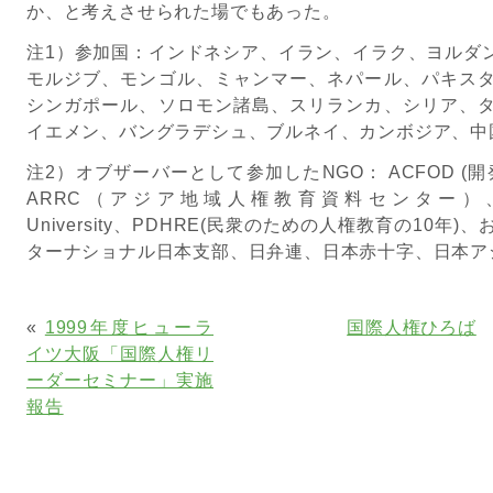
か、と考えさせられた場でもあった。
注1）参加国：インドネシア、イラン、イラク、ヨルダ
モルジブ、モンゴル、ミャンマー、ネパール、パキス
シンガポール、ソロモン諸島、スリランカ、シリア、
イエメン、バングラデシュ、ブルネイ、カンボジア、中
注2）オブザーバーとして参加したNGO： ACFOD 
ARRC（アジア地域人権教育資料センター）、Brhana Ku
University、PDHRE(民衆のための人権教育の10
ターナショナル日本支部、日弁連、日本赤十字、日本ア
«
1999年度ヒューラ
国際人権ひろば
イツ大阪「国際人権リ
ーダーセミナー」実施
報告