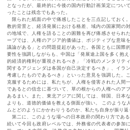
となったが、最終的に今後の国内行動計画策定につい
ったことは残念でもあった。
限られた紙面の中で痛感したことを三点記しておく。
教的背景と、経済発展における格差、域内の国家間の
の地域で、人権を語ることの困難を再び痛感させられ
ーブでは、人権のアジア的価値は、ポジティブな意味
議論がある」との問題提起があった。各国ともに国際
要性を強調しながらも、中国は「発展途上国を多く抱え
的経済的権利が重視されるべき」「冷戦のメンタリテ
関するアジェンダは各国が自己決定するべき」、イラ
考慮したものであるべき」といった意見を強調した。
克服するためには、私たちが、人権を侵害された人間
であるとの信念に基づいて、草の根からの人権へのア
あるまい。また、東北アジアに関しては、韓国、日本
よりも、道徳的価値を教える側面が強い。 このような
ムとどのようにかかわりうるのか、私たち自身が振り返
第二に、このような場への日本政府の関わり方である
続いて今回も政府レベルでは、外務省の代表者の参加