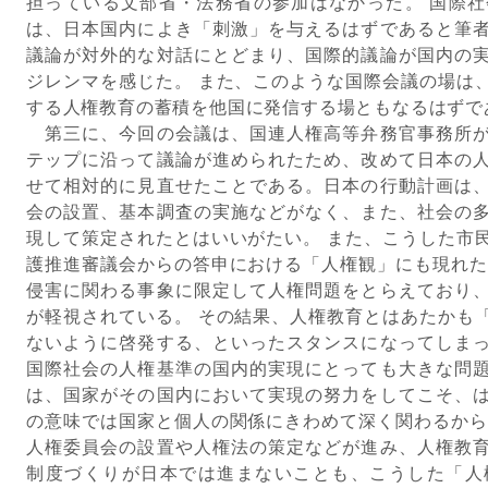
担っている文部省・法務省の参加はなかった。 国際
は、日本国内によき「刺激」を与えるはずであると筆
議論が対外的な対話にとどまり、国際的議論が国内の
ジレンマを感じた。 また、このような国際会議の場は
する人権教育の蓄積を他国に発信する場ともなるはずで
第三に、今回の会議は、国連人権高等弁務官事務所が
テップに沿って議論が進められたため、改めて日本の
せて相対的に見直せたことである。日本の行動計画は
会の設置、基本調査の実施などがなく、また、社会の
現して策定されたとはいいがたい。 また、こうした市
護推進審議会からの答申における「人権観」にも現れた
侵害に関わる事象に限定して人権問題をとらえており
が軽視されている。 その結果、人権教育とはあたかも
ないように啓発する、といったスタンスになってしま
国際社会の人権基準の国内的実現にとっても大きな問
は、国家がその国内において実現の努力をしてこそ、
の意味では国家と個人の関係にきわめて深く関わるから
人権委員会の設置や人権法の策定などが進み、人権教
制度づくりが日本では進まないことも、こうした「人