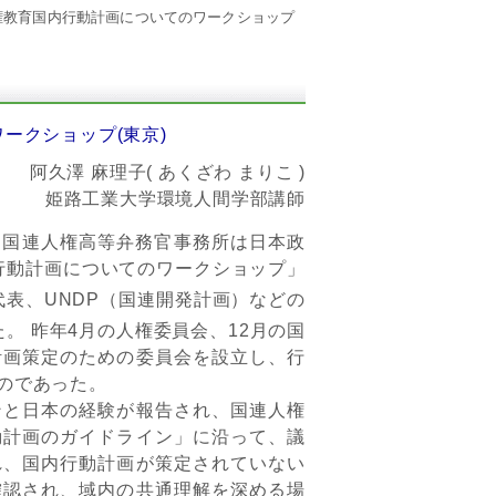
権教育国内行動計画についてのワークショップ
ークショップ(東京)
阿久澤 麻理子( あくざわ まりこ )
姫路工業大学環境人間学部講師
、国連人権高等弁務官事務所は日本政
行動計画についてのワークショップ」
表、UNDP（国連開発計画）などの
。 昨年4月の人権委員会、12月の国
計画策定のための委員会を設立し、行
のであった。
と日本の経験が報告され、国連人権
動計画のガイドライン」に沿って、議
れ、国内行動計画が策定されていない
確認され、域内の共通理解を深める場