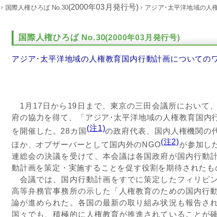
(2000年03月発行号)
国際人権ひろば No.30
アジア･太平洋地域の人
国際人権ひろば No.30
(2000年03月発行号)
アジア･太平洋地域の人権教育国内行動計画についてのワ
1月17日から19日まで、東京の三田会議所において
府の協力を得て、「アジア･太平洋地域の人権教育国内
(注1)
を開催した。28カ国
の政府代表、国内人権機関の代
(注2)
ほか、オブザーバーとして国内外のNGO
が参加した
連総会の決議を受けて、本会議は各国政府が国内行動
動計画を策定・実施することを促す役割を期待されたも
会議では、国内行動計画をすでに策定したフィリピン
高等弁務官事務所の示した「人権教育のための国内行
論が進められた。各国の最新の取り組み状況も報告さ
国々でも、積極的に人権教育が推進されていることが