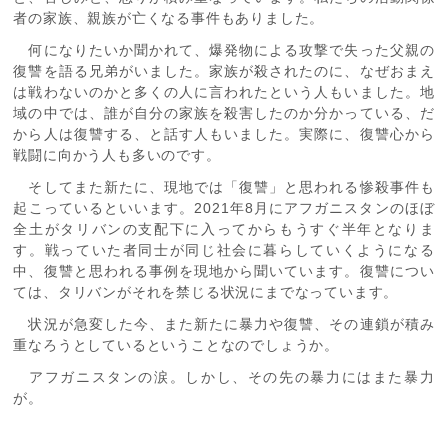
者の家族、親族が亡くなる事件もありました。
何になりたいか聞かれて、爆発物による攻撃で失った父親の
復讐を語る兄弟がいました。家族が殺されたのに、なぜおまえ
は戦わないのかと多くの人に言われたという人もいました。地
域の中では、誰が自分の家族を殺害したのか分かっている、だ
から人は復讐する、と話す人もいました。実際に、復讐心から
戦闘に向かう人も多いのです。
そしてまた新たに、現地では「復讐」と思われる惨殺事件も
起こっているといいます。2021年8月にアフガニスタンのほぼ
全土がタリバンの支配下に入ってからもうすぐ半年となりま
す。戦っていた者同士が同じ社会に暮らしていくようになる
中、復讐と思われる事例を現地から聞いています。復讐につい
ては、タリバンがそれを禁じる状況にまでなっています。
状況が急変した今、また新たに暴力や復讐、その連鎖が積み
重なろうとしているということなのでしょうか。
アフガニスタンの涙。しかし、その先の暴力にはまた暴力
が。