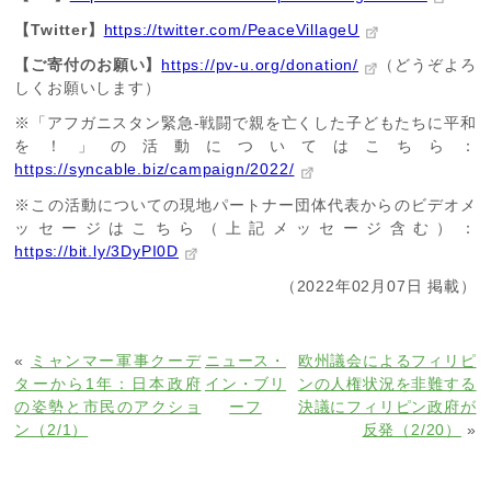
【Twitter】
https://twitter.com/PeaceVillageU
【ご寄付のお願い】
https://pv-u.org/donation/
（どうぞよろ
しくお願いします）
※「アフガニスタン緊急-戦闘で親を亡くした子どもたちに平和
を！」の活動についてはこちら：
https://syncable.biz/campaign/2022/
※この活動についての現地パートナー団体代表からのビデオメ
ッセージはこちら（上記メッセージ含む）：
https://bit.ly/3DyPI0D
（2022年02月07日 掲載）
«
ミャンマー軍事クーデ
ニュース・
欧州議会によるフィリピ
ターから1年：日本政府
イン・ブリ
ンの人権状況を非難する
の姿勢と市民のアクショ
ーフ
決議にフィリピン政府が
ン（2/1）
反発（2/20）
»