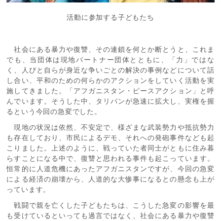
活動に参加する子どもたち
社会にある暴力や復讐、その連鎖を何とか断とうと、これま
でも、当団体は現地パートナー団体とともに、「力」ではな
く、人びと自らが身近な争いごとの解決の事例などについて話
し合い、平和のための何らかのアクションをしていく活動を実
施してきました。「アフガニスタン・ピースアクション」と呼
んでいます。そうした中、タリバンが急速に拡大し、実権を握
るという今回の急変でした。
現地の状況は依然、不安定で、様ざまな武装勢力や抵抗勢力
も存在しており、市民によるデモ、それへの発砲事件なども起
こりました。上述のように、戦っていた者同士がともに住み暮
らすことになる中で、復讐と思われる事件も起こっています。
恒常的に人道危機にあったアフガニスタンですが、今回の急変
による経済の崩壊から、人道的な大惨事になるとの懸念も上が
っています。
戦闘で親を亡くした子どもたちは、こうした急変の影響を最
も受けているといっても過言ではなく、社会にある暴力や復讐