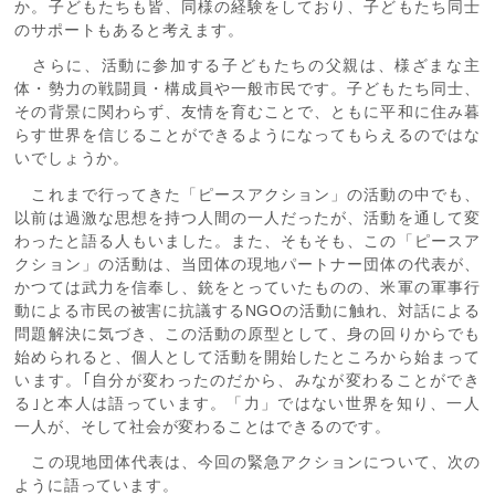
か。子どもたちも皆、同様の経験をしており、子どもたち同士
のサポートもあると考えます。
さらに、活動に参加する子どもたちの父親は、様ざまな主
体・勢力の戦闘員・構成員や一般市民です。子どもたち同士、
その背景に関わらず、友情を育むことで、ともに平和に住み暮
らす世界を信じることができるようになってもらえるのではな
いでしょうか。
これまで行ってきた「ピースアクション」の活動の中でも、
以前は過激な思想を持つ人間の一人だったが、活動を通して変
わったと語る人もいました。また、そもそも、この「ピースア
クション」の活動は、当団体の現地パートナー団体の代表が、
かつては武力を信奉し、銃をとっていたものの、米軍の軍事行
動による市民の被害に抗議するNGOの活動に触れ、対話による
問題解決に気づき、この活動の原型として、身の回りからでも
始められると、個人として活動を開始したところから始まって
います。｢自分が変わったのだから、みなが変わることができ
る｣と本人は語っています。「力」ではない世界を知り、一人
一人が、そして社会が変わることはできるのです。
この現地団体代表は、今回の緊急アクションについて、次の
ように語っています。