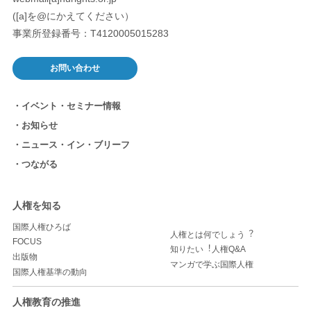
([a]を@にかえてください）
事業所登録番号：T4120005015283
お問い合わせ
イベント・セミナー情報
お知らせ
ニュース・イン・ブリーフ
つながる
人権を知る
国際人権ひろば
人権とは何でしょう︖
FOCUS
知りたい︕人権Q&A
出版物
マンガで学ぶ国際人権
国際人権基準の動向
人権教育の推進