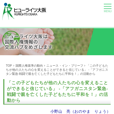
MENU
ヒューライツ大阪は
国際人権情報の
交流ハブをめざします
TOP
国際人権基準の動向
ニュース・イン・ブリーフ
「この子どもた
ちが他の人たちの心を変えることができると信じている」 ‐「アフガニス
タン緊急-戦闘で親を亡くした子どもたちに平和を！」の活動から
「この子どもたちが他の人たちの心を変えること
ができると信じている」 ‐「アフガニスタン緊急-
戦闘で親を亡くした子どもたちに平和を！」の活
動から
小野山 亮（おのやま りょう）