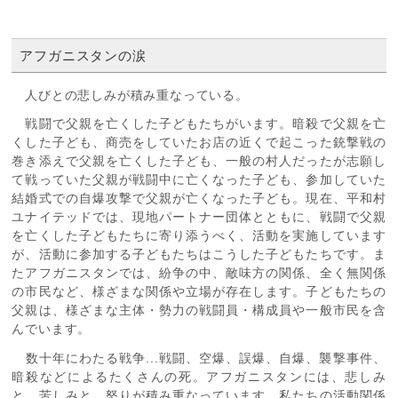
アフガニスタンの涙
人びとの悲しみが積み重なっている。
戦闘で父親を亡くした子どもたちがいます。暗殺で父親を亡
くした子ども、商売をしていたお店の近くで起こった銃撃戦の
巻き添えで父親を亡くした子ども、一般の村人だったが志願し
て戦っていた父親が戦闘中に亡くなった子ども、参加していた
結婚式での自爆攻撃で父親が亡くなった子ども。現在、平和村
ユナイテッドでは、現地パートナー団体とともに、戦闘で父親
を亡くした子どもたちに寄り添うべく、活動を実施しています
が、活動に参加する子どもたちはこうした子どもたちです。ま
たアフガニスタンでは、紛争の中、敵味方の関係、全く無関係
の市民など、様ざまな関係や立場が存在します。子どもたちの
父親は、様ざまな主体・勢力の戦闘員・構成員や一般市民を含
んでいます。
数十年にわたる戦争...戦闘、空爆、誤爆、自爆、襲撃事件、
暗殺などによるたくさんの死。アフガニスタンには、悲しみ
と、苦しみと、怒りが積み重なっています。私たちの活動関係