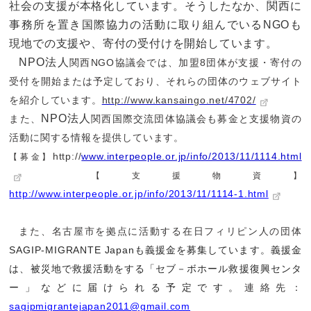
社会の支援が本格化しています。そうしたなか、関西に
事務所を置き国際協力の活動に取り組んでいるNGOも
現地での支援や、寄付の受付けを開始しています。
NPO法人
関西
NGO
協議会では、加盟
8
団体が支援・寄付の
受付を開始または予定しており、それらの団体のウェブサイト
を紹介しています。
http://www.kansaingo.net/4702/
NPO法人
また、
関西国際交流団体協議会も募金と支援物資の
活動に関する情報を提供しています。
http://
www.interpeople.or.jp/info/2013/11/1114.html
【募金】
【支援物資】
http://www.interpeople.or.jp/info/2013/11/1114-1.html
また、名古屋市を拠点に活動する在日フィリピン人の団体
SAGIP-MIGRANTE Japan
も義援金を募集しています。義援金
は、被災地で救援活動をする「
セブ－ボホール救援復興センタ
ー」などに届けられる予定です。
連絡先：
sagipmigrantejapan2011@gmail.com