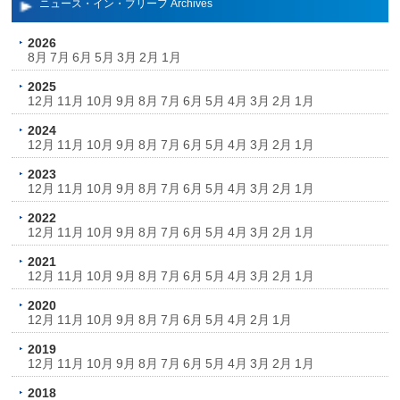
ニュース・イン・ブリーフ Archives
2026
8月
7月
6月
5月
3月
2月
1月
2025
12月
11月
10月
9月
8月
7月
6月
5月
4月
3月
2月
1月
2024
12月
11月
10月
9月
8月
7月
6月
5月
4月
3月
2月
1月
2023
12月
11月
10月
9月
8月
7月
6月
5月
4月
3月
2月
1月
2022
12月
11月
10月
9月
8月
7月
6月
5月
4月
3月
2月
1月
2021
12月
11月
10月
9月
8月
7月
6月
5月
4月
3月
2月
1月
2020
12月
11月
10月
9月
8月
7月
6月
5月
4月
2月
1月
2019
12月
11月
10月
9月
8月
7月
6月
5月
4月
3月
2月
1月
2018