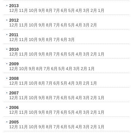
2013
12月
11月
10月
9月
8月
7月
6月
5月
4月
3月
2月
1月
2012
12月
11月
10月
9月
8月
7月
6月
5月
4月
3月
2月
2011
12月
11月
10月
9月
8月
7月
6月
3月
2010
12月
11月
10月
9月
8月
7月
6月
5月
4月
3月
2月
1月
2009
12月
10月
9月
8月
7月
6月
5月
4月
3月
2月
1月
2008
12月
11月
10月
8月
7月
6月
5月
4月
3月
2月
1月
2007
12月
11月
10月
9月
8月
7月
6月
5月
4月
3月
2月
1月
2006
12月
11月
10月
9月
8月
7月
6月
5月
4月
3月
2月
1月
2005
12月
11月
10月
9月
8月
7月
6月
5月
4月
3月
2月
1月