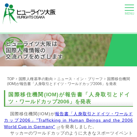
MENU
ヒューライツ大阪は
国際人権情報の
交流ハブをめざします
TOP
国際人権基準の動向
ニュース・イン・ブリーフ
国際移住機関
(IOM)が報告書「人身取引とドイツ・ワールドカップ2006」を発表
国際移住機関(IOM)が報告書「人身取引とドイ
ツ・ワールドカップ2006」を発表
国際移住機関(IOM)が
報告書「人身取引とドイツ・ワールド
カップ2006」"Trafficking in Human Beings and the 2006
World Cup in Germany"
を発表しました。
サッカーのワールドカップのように大きなスポーツイベント