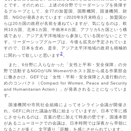
とです。そのために、上述の6分野でリーダーシップを発揮す
るグループとして、全77の加盟国、国際機関、国連機関、財
団、NGOが発表されています（2020年9月末時点）。加盟国か
らは20カ国の政府が名前を連ねていますが、気になるのは、欧
州10カ国、北米1カ国、中南米4カ国、アフリカ5カ国という構
成であり、アジア太平洋地域から参加している国がないことで
す。リーダーシップグループは、今後も拡充が予定されていま
すので、日本を含め、是非、アジア太平洋地域の政府も積極的
2
に関わって欲しいと思います
。
また、6分野に入らなかった「女性と平和・安全保障」の分
野で活動するNGOがUN Womenやホスト国から成る作業部会
に働きかけ、GEFでは「女性・平和・安全保障と人道行動のた
めのコンパクト（Compact for Women, Peace and Security
and Humanitarian Action）」が発表されることになっていま
す。
国連機関や市民社会組織によってオンライン会議が開催さ
れ、GEFに向けた議論が既に始まっていますが、日本で常に感
じさせられるのは、言葉の壁に加えて時差の壁です。国連本部
があるニューヨークでの会議は、日本時間では深夜から早朝に
なることが多く、文字通り「距離」を感じさせられています。