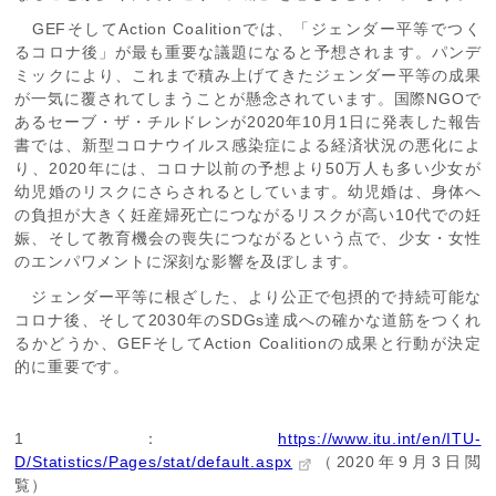
GEFそしてAction Coalitionでは、「ジェンダー平等でつく
るコロナ後」が最も重要な議題になると予想されます。パンデ
ミックにより、これまで積み上げてきたジェンダー平等の成果
が一気に覆されてしまうことが懸念されています。国際NGOで
あるセーブ・ザ・チルドレンが2020年10月1日に発表した報告
書では、新型コロナウイルス感染症による経済状況の悪化によ
り、2020年には、コロナ以前の予想より50万人も多い少女が
幼児婚のリスクにさらされるとしています。幼児婚は、身体へ
の負担が大きく妊産婦死亡につながるリスクが高い10代での妊
娠、そして教育機会の喪失につながるという点で、少女・女性
のエンパワメントに深刻な影響を及ぼします。
ジェンダー平等に根ざした、より公正で包摂的で持続可能な
コロナ後、そして2030年のSDGs達成への確かな道筋をつくれ
るかどうか、GEFそしてAction Coalitionの成果と行動が決定
的に重要です。
1：
https://www.itu.int/en/ITU-
D/Statistics/Pages/stat/default.aspx
（2020年9月3日閲
覧）