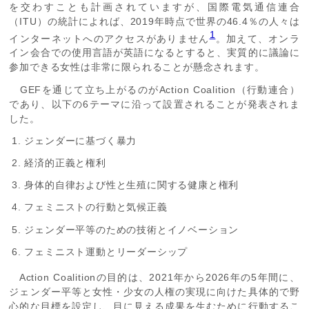
を交わすことも計画されていますが、国際電気通信連合
（ITU）の統計によれば、2019年時点で世界の46.4％の人々は
1
インターネットへのアクセスがありません
。加えて、オンラ
イン会合での使用言語が英語になるとすると、実質的に議論に
参加できる女性は非常に限られることが懸念されます。
GEFを通じて立ち上がるのがAction Coalition（行動連合）
であり、以下の6テーマに沿って設置されることが発表されま
した。
ジェンダーに基づく暴力
経済的正義と権利
身体的自律および性と生殖に関する健康と権利
フェミニストの行動と気候正義
ジェンダー平等のための技術とイノベーション
フェミニスト運動とリーダーシップ
Action Coalitionの目的は、2021年から2026年の5年間に、
ジェンダー平等と女性・少女の人権の実現に向けた具体的で野
心的な目標を設定し、目に見える成果を生むために行動するこ