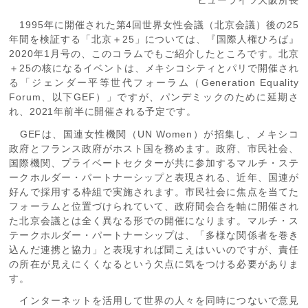
ヒューライツ大阪所長
1995年に開催された第4回世界女性会議（北京会議）後の25
年間を検証する「北京＋25」については、『国際人権ひろば』
2020年1月号の、このコラムでもご紹介したところです。北京
＋25の核になるイベントは、メキシコシティとパリで開催され
る「ジェンダー平等世代フォーラム（Generation Equality
Forum、以下GEF）」ですが、パンデミックのために延期さ
れ、2021年前半に開催される予定です。
GEFは、国連女性機関（UN Women）が招集し、メキシコ
政府とフランス政府がホスト国を務めます。政府、市民社会、
国際機関、プライベートセクターが共に参加するマルチ・ステ
ークホルダー・パートナーシップと表現される、近年、国連が
好んで採用する枠組で実施されます。市民社会に焦点を当てた
フォーラムと位置づけられていて、政府間会合を軸に開催され
た北京会議とは全く異なる形での開催になります。マルチ・ス
テークホルダー・パートナーシップは、「多様な関係者を巻き
込んだ連携と協力」と表現すれば聞こえはいいのですが、責任
の所在が見えにくくなるという欠点に気をつける必要がありま
す。
インターネットを活用して世界の人々を同時につないで意見