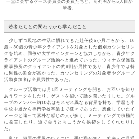
一堂に会するケース委員会の委員たちと。前列右から5人目が
筆者。
若者たちとの関わりから学んだこと
少しずつ現地の生活に慣れてきた赴任後5か月ごろから、16
歳～30歳の青少年クライアントを対象とした個別カウンセリン
グを始め、同僚や大学生インターンと協力しながら、青少年ク
ライアントのグループ活動へと進めていった。ウィナム保護観
察事務所のクライアントの約8割が男性であり、青少年では特
に男性の割合が高かった。カウンセリングの対象者やグループ
活動参加者は全員男性であった。
グループ活動では月1回ミーティングを開き、お互いを知り
あうワークをしたり、ゲストを招いて話を聞いたりした。グル
ープのメンバー約10名はそれぞれ異なる背景を持ち、学歴も小
学校中退から専門学校卒業まで様々であった。想像していたイ
メージと違って素朴な感じの人が多く、ミーティングで積極的
に発言したり、道で会うと向こうから挨拶をしてくれたりし
た。
私は、犯罪の背景のひとつに、手に職が無く、将来への見通