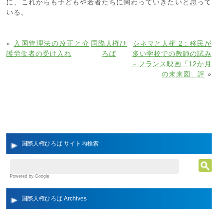
に、これからも子どもや若者たちに関わっていきたいと思って
いる。
«
入国管理法の改正と介
国際人権ひ
シネマと人権 2：移民が
護労働者の受け入れ
ろば
多い学校での教師の試み
－フランス映画「12か月
の未来図」評
»
国際人権ひろば サイト内検索
Powered by Google
国際人権ひろば Archives