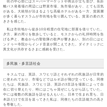
街の中心部にはスーパーマーケットや商店が立ち並び、長距
離バス発着場の周辺には野菜市場、魚市場があり、とても活気
がある。大統領が泊まるような高級ホテルがある一方、貧困層
が多く暮らすスラムが市街地を取り囲んでいる。貧富の差の大
きさを感じた。
私は市街地から徒歩10分程度の住宅地に部屋を借りていた。
夕方、家の周りを散歩していると、モスクからの礼拝時間を告
げる声と、教会からの聖歌隊の歌声が響きあい、別の日にはヒ
ンドゥー寺院からインド音楽が聞こえてきた。ダイナミックに
異文化が共存するさまに感銘を受けた。
多民族・多言語社会
キスムでは、英語、スワヒリ語とそれぞれの民族語が日常的
に使われており、市場などではルオ語が飛び交っている。同僚
たちは、民族語、スワヒリ語、英語の3言語を場面によって自
在に切り替えたり、時にはごちゃ混ぜにしながら話していた。
中には複数の民族語を話せる人もいた。日本で生まれ育ち、日
本語だけで生活を送ってきた私は、同僚たちの言語能力の高さ
を尊敬した。