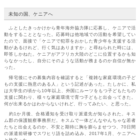
未知の国、ケニアへ
ふとしたきっかけから青年海外協力隊に応募し、ケニアで活
動をすることとなった。応募時は他地域での活動を希望してい
たので、面接で「ケニアで犯罪をおかした青少年を支援する活
動があるけれど、行く気はありますか」と尋ねられた時には、
即答しかねた。ケニアがアフリカ大陸のどこに位置するかも知
らなかったし、自分にそのような活動が務まるのか自信が無か
った。
帰宅後にその募集内容を確認すると「複雑な家庭環境の子ど
もの支援に熱意のある人」という記述があった。たしかに、私
は大学生の頃から10年以上、外国にルーツをもつ子どもたちの
支援に関わり、様々な家庭環境で育つ子どもと出会ってきた。
何が出来るかはわからないけれど、行ってみたい、と思った。
約1か月後、合格通知を受け取り派遣先が知らされた。キス
ム郡の保護観察事務所だ。キスムで一体どんなやんちゃな若者
たちと出会えるのか、不安と期待に胸を膨らませつつ、70日間
の派遣前研修でスワヒリ語を詰め込み、2017年1月、ケニアへ
と旅立った。