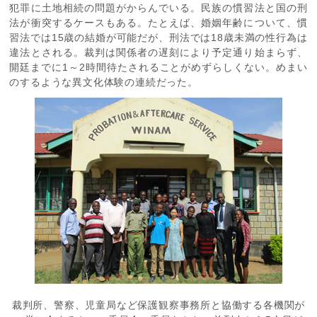
犯罪に土地相続の問題がからんでいる。民族の慣習法と国の刑
法が衝突するケースもある。たとえば、婚姻年齢について、慣
習法では15歳の結婚が可能だが、刑法では18歳未満の性行為は
違法とされる。裁判は関係者の遅刻により予定通り始まらず、
開廷までに1～2時間待たされることがめずらしくない。めまい
のするような異文化体験の連続だった。
裁判所、警察、児童局など保護観察事務所と協働する各機関が