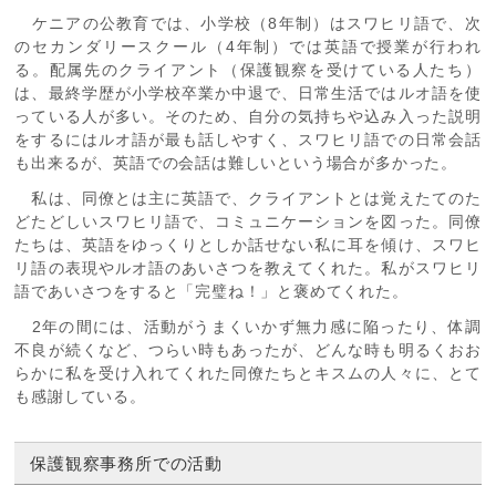
ケニアの公教育では、小学校（8年制）はスワヒリ語で、次
のセカンダリースクール（4年制）では英語で授業が行われ
る。配属先のクライアント（保護観察を受けている人たち）
は、最終学歴が小学校卒業か中退で、日常生活ではルオ語を使
っている人が多い。そのため、自分の気持ちや込み入った説明
をするにはルオ語が最も話しやすく、スワヒリ語での日常会話
も出来るが、英語での会話は難しいという場合が多かった。
私は、同僚とは主に英語で、クライアントとは覚えたてのた
どたどしいスワヒリ語で、コミュニケーションを図った。同僚
たちは、英語をゆっくりとしか話せない私に耳を傾け、スワヒ
リ語の表現やルオ語のあいさつを教えてくれた。私がスワヒリ
語であいさつをすると「完璧ね！」と褒めてくれた。
2年の間には、活動がうまくいかず無力感に陥ったり、体調
不良が続くなど、つらい時もあったが、どんな時も明るくおお
らかに私を受け入れてくれた同僚たちとキスムの人々に、とて
も感謝している。
保護観察事務所での活動