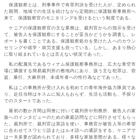
保護観察とは、刑事事件で有罪判決を受けた人が、定められ
た期間、地域での生活を続けながら定期的に保護観察事務所へ
来て、保護観察官のモニタリングを受けるという制度である。
ケニアの保護観察官の主な業務は、裁判官からの指示を受け
て、被告人を保護観察にすることが妥当かどうかを調査し、レ
ポートを書くことである。保護観察処分を受けた人へのカウン
セリングや就学・就労支援も担っている。しかし、あまり熱心
に取り組まれているとは言えない状況であった。
私の配属先であるウィナム保護観察事務所は、広大な青空市
場に隣接する簡易裁判所の敷地内にあり、扱う主な犯罪は、窃
盗、暴行、大麻所持、未成年者への性行為などであった。
私はこの事務所が受け入れる初めての青年海外協力隊員であ
り、赴任当時はキスムに知人もおらず、生活も活動も、手探り
でのスタートであった。
最初の数か月間は同僚に付いて裁判所や刑務所、被告人の家
族へのインタビューのための家庭訪問などに同行させてもらっ
た。裁判所で、裁判官は英語を使い、事務官が被告人等の希望
に合わせてスワヒリ語またはルオ語への通訳をする。ケニアで
は一夫多妻が認められており、多様な家族形態がある。様々な