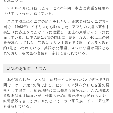
2019年1月に帰国した今、この2年間、本当に貴重な経験を
させてもらったと感じている。
ここで簡単にケニアの紹介をしたい。正式名称はケニア共和
国で、1963年にイギリスから独立した。アフリカ大陸の東側中
央辺りに赤道をまたぐように位置し、国土の東端がインド洋に
面している。日本の約1.5倍の国土に、約5千万人、40以上の民
族が暮らしており、宗教はキリスト教が約7割、イスラム教が
約1割といわれている。英語が公用語、スワヒリ語が国語とさ
れており、各民族の言葉も日常的に使われている。
活気のある街、キスム
私が暮らしたキスムは、首都ナイロビからバスで西へ約7時
間で、ケニア第3の街である。ビクトリア湖を介した交通の要
衝として発展し、植民地時代には鉄道も敷かれた。この地域の
多数派はルオ民族だが、仕事のために来た様々な民族の人や、
鉄道敷設をきっかけに来たというアラブ系民族、インド系住民
も暮らしている。