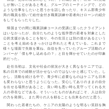
しが無いことがあると考え、グループのミーティングで、どの
ような仕事をしたいと思うかを話し合ったり、キスム郡青少年
局の職員を招いて給付金付き職業訓練や若者向けローンの紹介
をしてもらったりした。
帰国までの間に職業訓練コースの受講に至ったクライアント
はいなかったが、自分たちのような低学歴の若者を対象とした
公的支援があることを知り、今の生活とは別の道があるという
ことを考え始めるきっかけは作れたと考えている。これまで
様々な場面で失敗を重ね、自信を失っていたグループ活動のメ
ンバーが「僕も申し込めるの？」と目を輝かせていたのが印象
的だった。
赴任当初は、文化や社会の状況が大きく異なるケニアでは、
私の日本での経験が活かせないのではないかと感じていた。し
かし、活動を続ける中で、青少年に必要なものはケニアも日本
も変わらないと思うようになった。安心してありのままの自分
を出せる場所があること、良い時も悪い時も見守ってくれる大
人の存在などである。そういったものがあればこそ、人は自分
の力を発揮し、また周りの人を頼ることも出来るのだと思う。
関わった若者たちの、ケニアの太陽のような明るい笑顔を胸