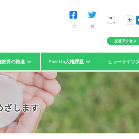
font
大
size
交通アクセス
権教育の推進
Pick Up人権課題
ヒューライツ
めざします