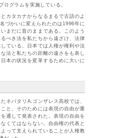
プログラムを実施している。
とカタカナからなるまるで古語のよ
づかいに変えられたのは1996年に
はいまだに昔のままである。このよう
あるべき法を私たちから遠ざけ、法律
献している。日本では人権が権利や法
うな法と私たちの距離の遠さをも表し
な日本の状況を変革するために大いに
たネパタリA.ゴンザレス高校では、
ること、そのためには表現の自由が重
スを通して発表された。表現の自由を
いなくてはならない。自由権の代表と
によって支えられていることが人権教