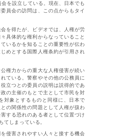
員会を設立している。現在、日本でも
権委員会の訪問は、この点からもタイ
会を得たが、ビデオでは、人権が労
個々具体的な権利からなっていること
っているかを知ることの重要性が伝わ
はじめとする国際人権条約が引用され
公権力からの重大な人権侵害が続い
られている。警察やその他の公務員に
に役立つとの委員の説明は説得的であ
行政の主催のもとで主として市民を対
を対象とするものと同様に、日本で
人との関係性の問題として人権が扱わ
侵害する恐れのある者として位置づけ
ちてしまっている。
を侵害されやすい人々と接する機会