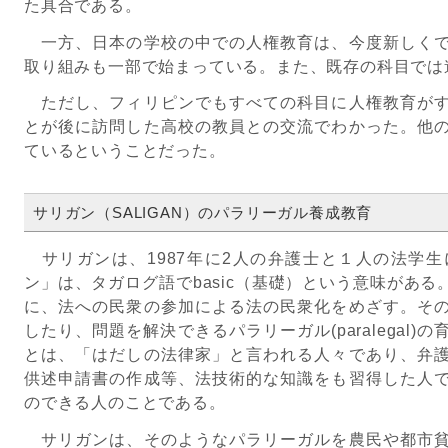
た具合である。
一方、日本の学校の中での人権教育は、今度新しくで
取り組みも一部で始まっている。また、既存の科目では
ただし、フィリピンでもすべての科目に人権教育がす
とが後に訪問した高校の教員との交流でわかった。他
ているということだった。
サリガン（SALIGAN）のパラリーガル養成教育
サリガンは、1987年に2人の弁護士と１人の法学
ン」は、タガログ語でbasic（基礎）という意味があ
に、法への民衆の参加による法の民衆化をめざす。そ
したり、問題を解決できるパラリーガル(paralegal
とは、「はだしの法律家」と言われる人々であり、弁
供述申請書の作成等、法技術的な知識をも習得した人
のできる人のことである。
サリガンは、そのようなパラリーガルを農民や都市貧