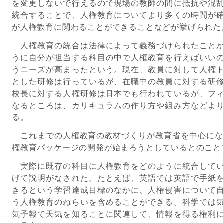
を変更しないで行えるので現場の教師の間に抵抗や混
統合することで、人権教育についてより多くの時間が
が人権教育に関わることができることなどが挙げられた
人権教育の統合は法律によって義務づけられたことか
うに自分が担当する科目の中で人権教育を行えばいい
うニーズが高まったという。現在、教員に対して人権
とした研修は行っているが、在職中の教員に対する研
校長に対する人権研修は日本でも行われているが、フ
なるところは、カリキュラムの作り方や組み方などよ
る。
これまでの人権教育の教材づくりが教育省を中心になさ
権教育パッケージの開発が始まろうとしているとのこと
実際に既存の科目に人権教育をどのように統合してい
げて説明がなされた。たとえば、英語では英語で手紙
きるという学習達成目標のなかに、人権侵害について
う人権教育のねらいを含めることができる。科学では
気予報で天気を知ることに関連して、情報を得る権利