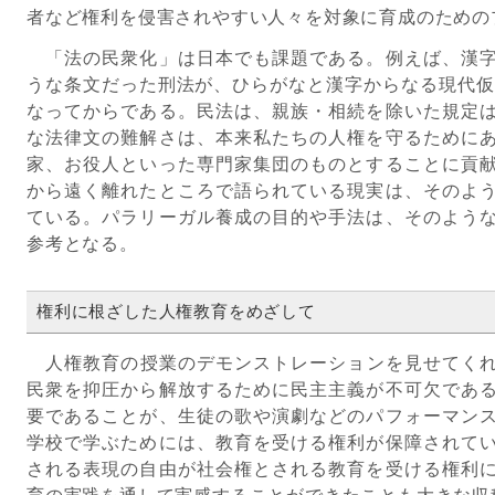
者など権利を侵害されやすい人々を対象に育成のための
「法の民衆化」は日本でも課題である。例えば、漢字
うな条文だった刑法が、ひらがなと漢字からなる現代仮名
なってからである。民法は、親族・相続を除いた規定
な法律文の難解さは、本来私たちの人権を守るために
家、お役人といった専門家集団のものとすることに貢
から遠く離れたところで語られている現実は、そのよ
ている。パラリーガル養成の目的や手法は、そのよう
参考となる。
権利に根ざした人権教育をめざして
人権教育の授業のデモンストレーションを見せてくれ
民衆を抑圧から解放するために民主主義が不可欠であ
要であることが、生徒の歌や演劇などのパフォーマン
学校で学ぶためには、教育を受ける権利が保障されて
される表現の自由が社会権とされる教育を受ける権利