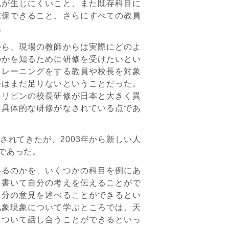
乱が生じにくいこと、また既存科目に
確保できること、さらにすべての教員
。
ら、現場の教師からは実際にどのよ
のかを知るために研修を受けたいとい
トレーニングをする教員や校長を対象
修はまだ足りないということだった。
ィリピンの校長研修が日本と大きく異
り具体的な研修がなされている点であ
れてきたが、2003年から新しい人
であった。
るのかを、いくつかの科目を例にあ
を書いて自分の考えを伝えることがで
自分の意見を述べることができるとい
気象現象について学ぶところでは、天
について話し合うことができるといっ