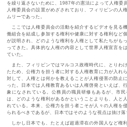
を繰り返さないために、1987年の憲法によって人権委
人権委員会の設置がめざされており、フィリピンの人
ムリーであった。
ここでは人権委員会の活動を紹介するビデオを見る機
働組合を結成し参加する権利や健康に対する権利など
が説明され、どのような権利を人権として私たちがも
ってきた。具体的な人権の内容として世界人権宣言を
ていた。
また、フィリピンではマルコス政権時代に、とりわけ
たため、公権力を担う者に対する人権教育に力が入れ
対して、人権とは何かを教えることが人権侵害の防止
った。日本では人権教育あるいは人権啓発といえば、
象になされている。公務員の職員研修もあるが、市民
は、どのような権利があるかということよりも、人と
れている。本来、公権力を担う者こそが人々の人権を
られるべきであるが、日本ではそのような視点は抜け落
しかし日本でも、たとえば超過滞在の外国人など権利