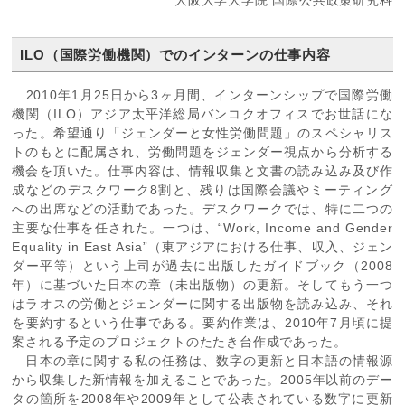
大阪大学大学院 国際公共政策研究科
ILO（国際労働機関）でのインターンの仕事内容
2010年1月25日から3ヶ月間、インターンシップで国際労働
機関（ILO）アジア太平洋総局バンコクオフィスでお世話にな
った。希望通り「ジェンダーと女性労働問題」のスペシャリス
トのもとに配属され、労働問題をジェンダー視点から分析する
機会を頂いた。仕事内容は、情報収集と文書の読み込み及び作
成などのデスクワーク8割と、残りは国際会議やミーティング
への出席などの活動であった。デスクワークでは、特に二つの
主要な仕事を任された。一つは、“Work, Income and Gender
Equality in East Asia”（東アジアにおける仕事、収入、ジェン
ダー平等）という上司が過去に出版したガイドブック（2008
年）に基づいた日本の章（未出版物）の更新。そしてもう一つ
はラオスの労働とジェンダーに関する出版物を読み込み、それ
を要約するという仕事である。要約作業は、2010年7月頃に提
案される予定のプロジェクトのたたき台作成であった。
日本の章に関する私の任務は、数字の更新と日本語の情報源
から収集した新情報を加えることであった。2005年以前のデー
タの箇所を2008年や2009年として公表されている数字に更新