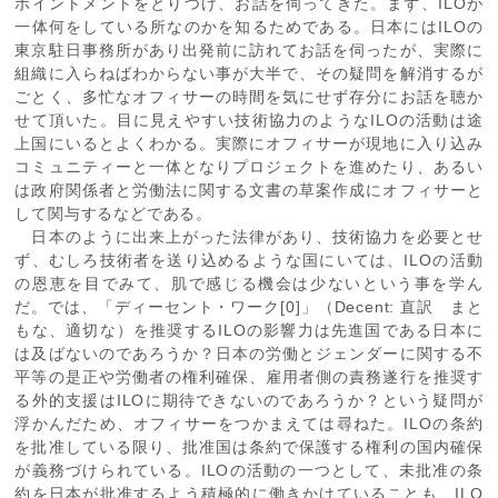
ポイントメントをとりつけ、お話を伺ってきた。まず、ILOが
一体何をしている所なのかを知るためである。日本にはILOの
東京駐日事務所があり出発前に訪れてお話を伺ったが、実際に
組織に入らねばわからない事が大半で、その疑問を解消するが
ごとく、多忙なオフィサーの時間を気にせず存分にお話を聴か
せて頂いた。目に見えやすい技術協力のようなILOの活動は途
上国にいるとよくわかる。実際にオフィサーが現地に入り込み
コミュニティーと一体となりプロジェクトを進めたり、あるい
は政府関係者と労働法に関する文書の草案作成にオフィサーと
して関与するなどである。
日本のように出来上がった法律があり、技術協力を必要とせ
ず、むしろ技術者を送り込めるような国にいては、ILOの活動
の恩恵を目でみて、肌で感じる機会は少ないという事を学ん
だ。では、「ディーセント・ワーク[0]」（Decent: 直訳 まと
もな、適切な）を推奨するILOの影響力は先進国である日本に
は及ばないのであろうか？日本の労働とジェンダーに関する不
平等の是正や労働者の権利確保、雇用者側の責務遂行を推奨す
る外的支援はILOに期待できないのであろうか？という疑問が
浮かんだため、オフィサーをつかまえては尋ねた。ILOの条約
を批准している限り、批准国は条約で保護する権利の国内確保
が義務づけられている。ILOの活動の一つとして、未批准の条
約を日本が批准するよう積極的に働きかけていることも、ILO