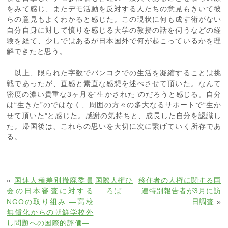
をみて感じ、またデモ活動を反対する人たちの意見もきいて彼
らの意見もよくわかると感じた。この現状に何も成す術がない
自分自身に対して憤りを感じる大学の教授の話を伺うなどの経
験を経て、少しではあるが日本国外で何が起こっているかを理
解できたと思う。
以上、限られた字数でバンコクでの生活を凝縮することは挑
戦であったが、直感と素直な感想を述べさせて頂いた。なんて
密度の濃い貴重な3ヶ月を“生かされた”のだろうと感じる。自分
は“生きた”のではなく、周囲の方々の多大なるサポートで“生か
せて頂いた”と感じた。感謝の気持ちと、成長した自分を認識し
た。帰国後は、これらの思いを大切に次に繋げていく所存であ
る。
«
国連人種差別撤廃委員
国際人権ひ
移住者の人権に関する国
会の日本審査に対する
ろば
連特別報告者が3月に訪
NGOの取り組み ―高校
日調査
»
無償化からの朝鮮学校外
し問題への国際的評価―