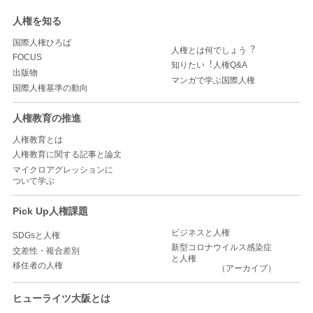
人権を知る
国際人権ひろば
人権とは何でしょう︖
FOCUS
知りたい︕人権Q&A
出版物
マンガで学ぶ国際人権
国際人権基準の動向
人権教育の推進
人権教育とは
人権教育に関する記事と論文
マイクロアグレッションに
ついて学ぶ
Pick Up人権課題
ビジネスと人権
SDGsと人権
新型コロナウイルス感染症
交差性・複合差別
と人権
移住者の人権
（アーカイブ）
ヒューライツ大阪とは