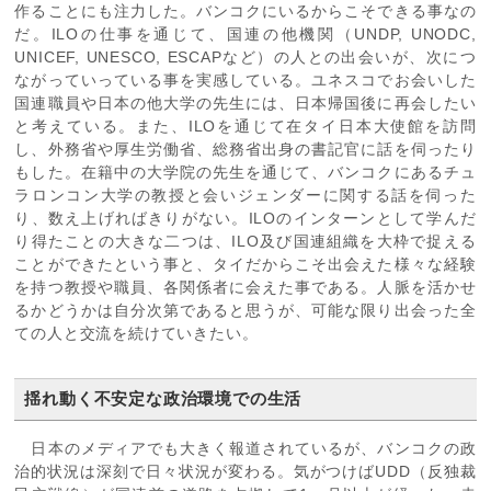
作ることにも注力した。バンコクにいるからこそできる事なの
だ。ILOの仕事を通じて、国連の他機関（UNDP, UNODC,
UNICEF, UNESCO, ESCAPなど）の人との出会いが、次につ
ながっていっている事を実感している。ユネスコでお会いした
国連職員や日本の他大学の先生には、日本帰国後に再会したい
と考えている。また、ILOを通じて在タイ日本大使館を訪問
し、外務省や厚生労働省、総務省出身の書記官に話を伺ったり
もした。在籍中の大学院の先生を通じて、バンコクにあるチュ
ラロンコン大学の教授と会いジェンダーに関する話を伺った
り、数え上げればきりがない。ILOのインターンとして学んだ
り得たことの大きな二つは、ILO及び国連組織を大枠で捉える
ことができたという事と、タイだからこそ出会えた様々な経験
を持つ教授や職員、各関係者に会えた事である。人脈を活かせ
るかどうかは自分次第であると思うが、可能な限り出会った全
ての人と交流を続けていきたい。
揺れ動く不安定な政治環境での生活
日本のメディアでも大きく報道されているが、バンコクの政
治的状況は深刻で日々状況が変わる。気がつけばUDD（反独裁