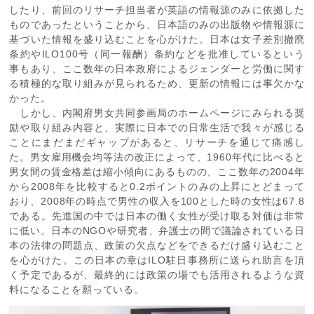
したり、前回のリサーチ担当者が英語の情報源のみに依拠した
ものであったということから、日本語のみの出版物や情報源に
基づいた情報を盛り込むことを心がけた。日本は女子差別撤廃
条約やILO100号（同一報酬）条約などを批准しているという
事もあり、ここ数年の日本政府によるジェンダーと労働に関す
る積極的な取り組みが見られるため、更新の情報には事欠かな
かった。
しかし、内閣府男女共同参画局のホームページにみられる奨
励や取り組み内容と、実際に日本での日常生活で我々が感じる
ことにまだまだギャップがあると、リサーチを通じて痛感し
た。男女雇用機会均等法の改正によって、1960年代に比べると
男女間の賃金格差は縮小傾向にあるものの、ここ数年の2004年
から2008年を比較すると0.2ポイントのみの上昇にとどまって
おり、2008年の時点で男性の収入を100とした時の女性は67.8
である。先進国の中では日本の働く女性が受け取る対価は非常
に低い。日本のNGOや研究者、弁護士の間で議論されている日
本の法律の問題点、政策の欠点などをできるだけ盛り込むこと
を心がけた。この日本の章はILO駐日事務所に送られ助言を頂
く予定であるが、最終的には政策の場でも活用されるような資
料になることを願っている。