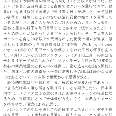
民主戦線）が国連前の道路を占拠して1ヶ月以上が経った。赤
シャツを着た反政府派による占拠でタクシーが通行できず、群
衆の中を通り抜けて国連まで辿り着く日々が続いた。当初は軽
い衝撃と、経験したことのない政治的変化の始まりを目撃して
いる気がした。暑さのなか活気づけのためのカラオケ大会や、
賑わう屋台の様子を毎日目撃するとさすがに慣れてきたが、１
ヶ月の路上生活はきっと大変だろうと感じた。そして日本人レ
ポーターを含む20名以上の死者を出した衝突の週末が過ぎ、緊
迫した１週間のうち国連職員は自宅待機（Work from home
day） の指示で在宅ワークを余儀なくされた平日も何度かあっ
た。4月13日から15日のソンクラーン（タイ旧正月）の間は若
干お祭りモードがみられたが、ソンクラーンも終わるとUDDは
都心の商業地区のど真ん中へ移動し、座り込みの抗議を開始し
た。国連ビル前の道路から一斉に退去し今の職場は静かな状況
ではあるがバンコク自体は相変わらず緊張が残る。
経済的打撃は計り知れず、また毎週状況が変わるであろう。
できるだけ早く落ち着きを取り戻すことを期待したい。日本国
内では、メディアによる選択された画像やイメージの報道にな
るため、視聴者にとって全体像がみえにくく、過激なイメージ
を持ちやすい環境にあると思う。
バンコクでの生活を通じて今の日本では考えにくいデモの規
模を目撃し、デモ参加者も普通の一般人であることを彼らの顔