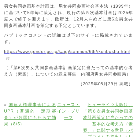
男女共同参画基本計画は、男女共同参画社会基本法（
1999
年）
に基づいて
5
年毎に策定され、現行の第５次基本計画は
2025
年
度末で終了を迎えます。政府は、
12
月末をめどに第
6
次男女共
同参画基本計画を策定する予定としています。
パブリックコメントの詳細は以下のサイトに掲載されていま
す。
https://www.gender.go.jp/kaigi/senmon/6th/ikenboshu.html
（「第
6
次男女共同参画基本計画策定に当たっての基本的な考
え方（素案）」についての意見募集 内閣府男女共同参画局）
（2025年08月29日 掲載）
«
国連人権理事会による
ニュース・
ヒューライツ大阪は、
UPR（普遍的・定期審
イン・ブリ
「第６次男女共同参画基
査）が各国にもたらす効
ーフ
本計画策定に当たっての
果（8/5）
基本的な考え方（素
案）」に関する意見（パ
ブコメ）を提出しまし