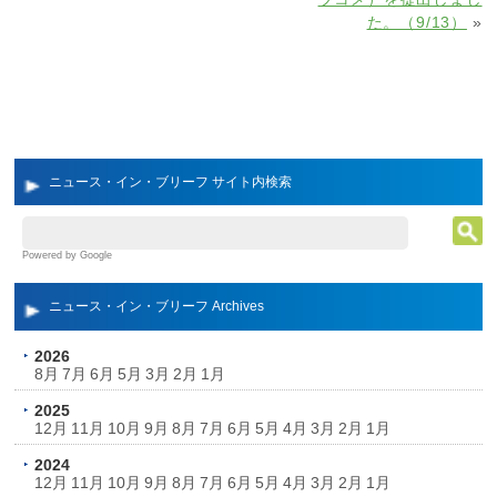
た。（9/13）
»
ニュース・イン・ブリーフ サイト内検索
Powered by Google
ニュース・イン・ブリーフ Archives
2026
8月
7月
6月
5月
3月
2月
1月
2025
12月
11月
10月
9月
8月
7月
6月
5月
4月
3月
2月
1月
2024
12月
11月
10月
9月
8月
7月
6月
5月
4月
3月
2月
1月