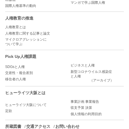
マンガで学ぶ国際人権
国際人権基準の動向
人権教育の推進
人権教育とは
人権教育に関する記事と論文
マイクロアグレッションに
ついて学ぶ
Pick Up人権課題
ビジネスと人権
SDGsと人権
新型コロナウイルス感染症
交差性・複合差別
と人権
移住者の人権
（アーカイブ）
ヒューライツ大阪とは
事業計画 事業報告
ヒューライツ大阪について
収支予算 決算
定款
個人情報の利用目的
所蔵図書
交通アクセス
お問い合わせ