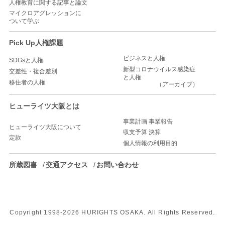
人権教育に関する記事と論文
マイクロアグレッションに
ついて学ぶ
Pick Up人権課題
ビジネスと人権
SDGsと人権
新型コロナウイルス感染症
交差性・複合差別
と人権
移住者の人権
（アーカイブ）
ヒューライツ大阪とは
事業計画 事業報告
ヒューライツ大阪について
収支予算 決算
定款
個人情報の利用目的
所蔵図書
交通アクセス
お問い合わせ
Copyright 1998-
2026 HURIGHTS OSAKA. All Rights Reserved.