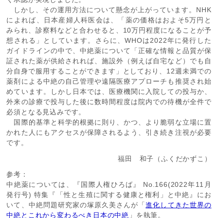
しかし、その運用方法について懸念が上がっています。
NHK
によれば、日本産婦人科医会は、「薬の価格はおよそ
5
万円と
みられ、診察料などと合わせると、
10
万円程度になることが予
想される」としています。さらに、
WHO
は
2022
年に発行した
ガイドラインの中で、中絶薬について「正確な情報と品質が保
証された薬が供給されれば、施設外（例えば自宅など）でも自
分自身で服用することができます」としており、
12
週未満での
薬剤による中絶の自己管理や遠隔医療アプローチも推奨され始
めています。しかし日本では、医療機関に入院しての投与か、
外来の診療で投与した後に数時間程度は院内での待機が全件で
必須となる見込みです。
国際的基準と科学的根拠に則り、かつ、より脆弱な立場に置
かれた人にもアクセスが保障されるよう、引き続き注視が必要
です。
福田 和子（ふくだかずこ）
参考：
中絶薬については、『国際人権ひろば』
No.166(2022
年
11
月
発行号
)
特集『「性と生殖に関する健康と権利」と中絶』にお
いて、中絶問題研究家の塚原久美さんが「
進化してきた世界の
中絶とこれから変わるべき日本の中絶
」を執筆。