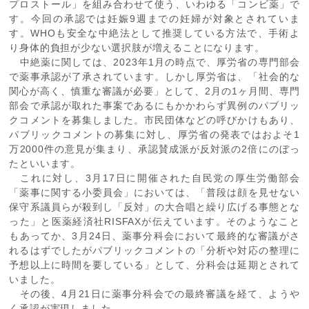
プロストール」を組み合わせて使う、いわゆる「コンビ薬」で
す。今回の承認では妊娠
9
週までの妊婦が対象とされていま
す。
WHO
も安全な中絶法として推奨している方法で、手術よ
り身体的負担が少ない選択肢が増えることになります。
中絶薬に関しては、
2023
年
1
月の時点で、厚労省の専門部会
で薬事承認が了承されています。しかし厚労省は、「社会的な
関心が高く、慎重な審議が必要」として、
2
月の
1
ヶ月間、専門
部会で承認が取れた事案であるにもかかわらず異例のパブリッ
クコメントを募集しました。市民団体などの呼びかけもあり、
パブリックコメントの募集に対し、厚労省の発表ではおよそ
1
万
2000
件の意見が集まり、承認賛成派が反対派の
2
倍にのぼっ
たといいます。
これに対し、3月
17
日に開催された自民党の厚生労働部会
「薬事に関する小委員会」においては、「普段は顔を見せない
保守系議員らが殺到し「反対」の大合唱と繰り広げる事態とな
った」と医薬経済社
RISFAX
が伝えています。そのようなこと
もあってか、3月
24
日、薬事分科会において最終的な審議がさ
れるはずでしたがパブリックコメントの「分析や対応の整理に
予想以上に時間を要している」として、分科会は延期とされて
いました。
その後、
4
月
21
日に薬事分科会での最終審議を経て、ようや
く承認が実現しました。