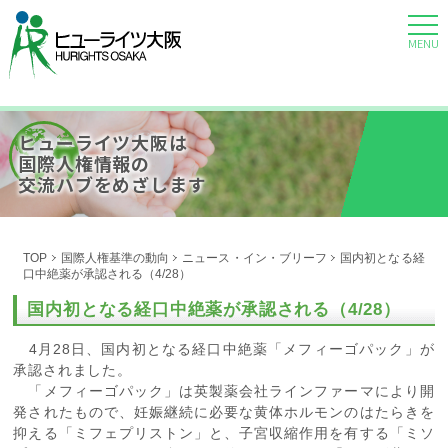
MENU
ヒューライツ大阪は
国際人権情報の
交流ハブをめざします
TOP
国際人権基準の動向
ニュース・イン・ブリーフ
国内初となる経
口中絶薬が承認される（4/28）
国内初となる経口中絶薬が承認される（4/28）
4月28日、国内初となる経口中絶薬「メフィーゴパック」が
承認されました。
「メフィーゴパック」は英製薬会社ラインファーマにより開
発されたもので、妊娠継続に必要な黄体ホルモンのはたらきを
抑える「ミフェプリストン」と、子宮収縮作用を有する「ミソ