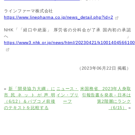
ラインファーマ株式会社
https://www.linepharma.co.jp/news_detail.php?id=2
NHK「「経口中絶薬」 厚労省の分科会が了承 国内初の承認
へ」
https://www3.nhk.or.jp/news/html/20230421/k1001404566100
（2023年06月22日 掲載）
«
新「開発協力大綱」に
ニュース・
米国務省、2023年人身取
市民ネットが声明
イン・ブリ
引報告書を発表－日本は
（6/12）＆パブコメ前後
ーフ
第2階層にランク
のテキストを比較する
（6/15）
»