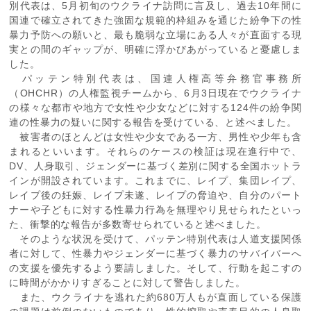
別代表は、5月初旬のウクライナ訪問に言及し、過去10年間に
国連で確立されてきた強固な規範的枠組みを通じた紛争下の性
暴力予防への願いと、最も脆弱な立場にある人々が直面する現
実との間のギャップが、明確に浮かびあがっていると憂慮しま
した。
パッテン特別代表は、国連人権高等弁務官事務所
（OHCHR）の人権監視チームから、6月3日現在でウクライナ
の様々な都市や地方で女性や少女などに対する124件の紛争関
連の性暴力の疑いに関する報告を受けている、と述べました。
被害者のほとんどは女性や少女である一方、男性や少年も含
まれるといいます。それらのケースの検証は現在進行中で、
DV、人身取引、ジェンダーに基づく差別に関する全国ホットラ
インが開設されています。これまでに、レイプ、集団レイプ、
レイプ後の妊娠、レイプ未遂、レイプの脅迫や、自分のパート
ナーや子どもに対する性暴力行為を無理やり見せられたといっ
た、衝撃的な報告が多数寄せられていると述べました。
そのような状況を受けて、パッテン特別代表は人道支援関係
者に対して、性暴力やジェンダーに基づく暴力のサバイバーへ
の支援を優先するよう要請しました。そして、行動を起こすの
に時間がかかりすぎることに対して警告しました。
また、ウクライナを逃れた約680万人もが直面している保護