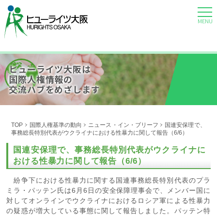
MENU
ヒューライツ大阪は
国際人権情報の
交流ハブをめざします
TOP
国際人権基準の動向
ニュース・イン・ブリーフ
国連安保理で、
事務総長特別代表がウクライナにおける性暴力に関して報告（6/6）
国連安保理で、事務総長特別代表がウクライナに
おける性暴力に関して報告（6/6）
紛争下における性暴力に関する国連事務総長特別代表のプラ
ミラ・パッテン氏は6月6日の安全保障理事会で、メンバー国に
対してオンラインでウクライナにおけるロシア軍による性暴力
の疑惑が増大している事態に関して報告しました。パッテン特