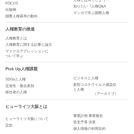
FOCUS
知りたい︕人権Q&A
出版物
マンガで学ぶ国際人権
国際人権基準の動向
人権教育の推進
人権教育とは
人権教育に関する記事と論文
マイクロアグレッションに
ついて学ぶ
Pick Up人権課題
ビジネスと人権
SDGsと人権
新型コロナウイルス感染症
交差性・複合差別
と人権
移住者の人権
（アーカイブ）
ヒューライツ大阪とは
事業計画 事業報告
ヒューライツ大阪について
収支予算 決算
定款
個人情報の利用目的