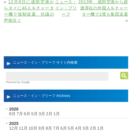
«
12月8日に成田空港か
ニュース・
2013年、成田空港から超
らタイに46人をチャータ
イン・ブリ
過滞在の外国人をチャー
ー機で強制送還、抗議の
ーフ
ター機で2度も集団送還
声相次ぐ
»
ニュース・イン・ブリーフ サイト内検索
Powered by Google
ニュース・イン・ブリーフ Archives
2026
8月
7月
6月
5月
3月
2月
1月
2025
12月
11月
10月
9月
8月
7月
6月
5月
4月
3月
2月
1月