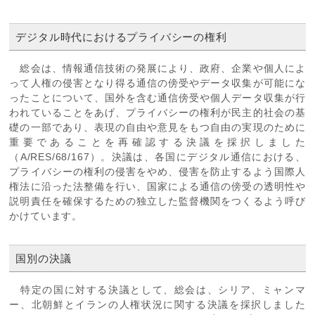
デジタル時代におけるプライバシーの権利
総会は、情報通信技術の発展により、政府、企業や個人によ
って人権の侵害となり得る通信の傍受やデータ収集が可能にな
ったことについて、国外を含む通信傍受や個人データ収集が行
われていることをあげ、プライバシーの権利が民主的社会の基
礎の一部であり、表現の自由や意見をもつ自由の実現のために
重要であることを再確認する決議を採択しました
（A/RES/68/167）。決議は、各国にデジタル通信における、
プライバシーの権利の侵害をやめ、侵害を防止するよう国際人
権法に沿った法整備を行い、国家による通信の傍受の透明性や
説明責任を確保するための独立した監督機関をつくるよう呼び
かけています。
国別の決議
特定の国に対する決議として、総会は、シリア、ミャンマ
ー、北朝鮮とイランの人権状況に関する決議を採択しました