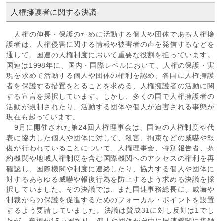
人権擁護者に関する決議
人権の伸長・保護のために活動する個人や団体である人権擁
護者は、人権侵害に関する情報や被害者の声を発信するなどを
通して、国連の人権制度において重要な役割を担っています。
国連は1998年に、国内・国際レベルにおいて、人権の保護・実
現を求めて活動する個人や団体の権利を認め、各国に人権擁護
者を保護する措置をとることを求める、人権擁護者の活動に関
する宣言を採択しています。しかし、多くの国で人権擁護者の
活動が規制されたり、活動する団体や個人が迫害される事態が
現在も起っています。
9月に開催された第24回人権理事会は、国連の人権制度や代
表に協力した個人や団体に対して、殺害、拘束などの威嚇や報
復が行われていることについて、人権理事会、特別報告者、条
約機関や地域人権制度を含む国際機関へのアクセスの権利を再
確認し、国際機関や制度に連絡したり、協力する個人や団体に
対するあらゆる威嚇や報復行為を防止するよう求める決議を採
択していました。その決議では、また国連事務総長に、威嚇や
制裁からの保護を促進するためのフォーカル・ポイントを設置
するよう要請していました。決議は賛成31に対し反対は1でし
たが、棄権が15カ国あり、個人や団体が自由に国連機関に接触