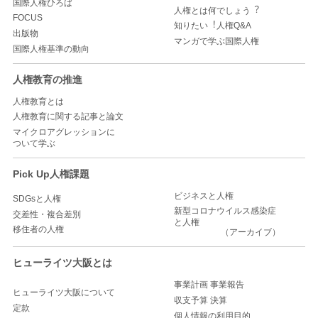
国際人権ひろば
人権とは何でしょう︖
FOCUS
知りたい︕人権Q&A
出版物
マンガで学ぶ国際人権
国際人権基準の動向
人権教育の推進
人権教育とは
人権教育に関する記事と論文
マイクロアグレッションに
ついて学ぶ
Pick Up人権課題
ビジネスと人権
SDGsと人権
新型コロナウイルス感染症
交差性・複合差別
と人権
移住者の人権
（アーカイブ）
ヒューライツ大阪とは
事業計画 事業報告
ヒューライツ大阪について
収支予算 決算
定款
個人情報の利用目的