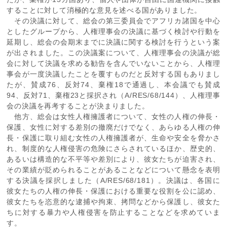
することに対して消極的な意見を述べる国がありました。
その決議に対して、総会の第三委員会でアフリカ諸国を中心
としたグループから、人権理事会の決議に基づく検討や行動を
延期し、総会の会期末までに決議に関する検討を行うという案
が出されました。この決議案について、人権理事会の決議が総
会に対して決議を求める勧告を含んでいないことから、人権理
事会が一度決議したことを覆すものだと反対する国もありまし
たが、賛成76、反対74、棄権18で通過し、本会議でも賛成
94、反対71、棄権23と採択され（A/RES/68/144）、人権理事
会の決議を再考することが決まりました。
他方、総会は女性人権擁護者について、女性の人権の伸長・
保護、女性に対する差別の撤廃だけでなく、あらゆる人権の伸
長・保護に取り組む女性の人権擁護者が、生命や安全を脅かさ
れ、制度的な人権侵害の危険にさらされているほか、歴史的、
あるいは構造的な不平等や差別により、彼女たちが迫害され、
その業績が貶められることがあることなどについて懸念を表明
する決議を採択しました（A/RES/68/181）。決議は、各国に
彼女たちの人権の伸長・保護における重要な役割を公に認め、
彼女たちを恣意的な逮捕や拘束、拷問などから保護し、彼女た
ちに対する暴力や人権侵害を防止することなどを求めていま
す。