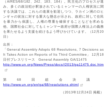
（A/RES/68/182、242、183、184）。民主化のプロセスが進
み、多くの政治犯が釈放されているミャンマーの人権状況に関
する決議では、これらの進展を歓迎しつつ、ラカイン洲のロヒ
ンギャの状況に対する重大な懸念が示され、政府に対して住民
を暴力から保護し、人権の尊重を確保することなどを求める
他、国際社会に対してもミャンマー政府が国際人権法上の義務
を果たせるよう支援を続けるよう呼びかけています。（12月20
日）
出所：
「General Assembly Adopts 68 Resolutions, 7 Decisions as
It Takes Action on Reports of Its Third Committee」 12月18
日付プレスリリース General Assembly GA/11475
http://www.un.org/News/Press/docs//2013/ga11475.doc.htm
第68回総会決議
http://www.un.org/en/ga/68/resolutions.shtml
（2013年12月24日 掲載）