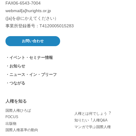
FAX06-6543-7004
webmail[a]hurights.or.jp
([a]を@にかえてください）
事業所登録番号：T4120005015283
お問い合わせ
イベント・セミナー情報
お知らせ
ニュース・イン・ブリーフ
つながる
人権を知る
国際人権ひろば
人権とは何でしょう︖
FOCUS
知りたい︕人権Q&A
出版物
マンガで学ぶ国際人権
国際人権基準の動向