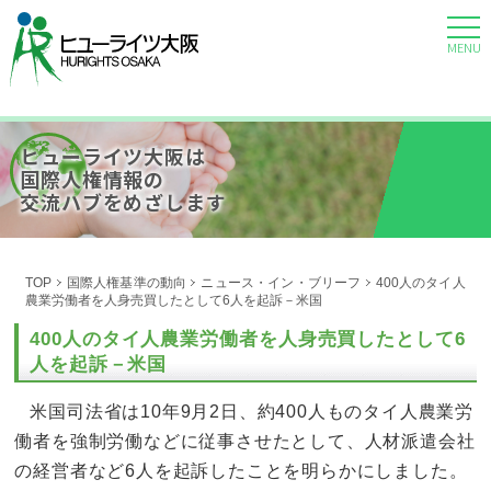
MENU
ヒューライツ大阪は
国際人権情報の
交流ハブをめざします
TOP
国際人権基準の動向
ニュース・イン・ブリーフ
400人のタイ人
農業労働者を人身売買したとして6人を起訴－米国
400人のタイ人農業労働者を人身売買したとして6
人を起訴－米国
米国司法省は10年9月2日、約400人ものタイ人農業労
働者を強制労働などに従事させたとして、人材派遣会社
の経営者など6人を起訴したことを明らかにしました。