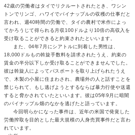
42歳の労働者はタイでリクルートされたとき、ワシン
トンでリンゴ、ハワイでパイナップルの収穫の仕事だと
言われ、週40時間の労働で、タイの農村で米作によっ
てかろうじて得られる月収100ドルより10倍の高収入を
受け取ることができると約束されたといいます。
また、04年7月にシアトルに到着した男性は、
18,000ドルもの斡旋手数料を請求されたうえ、約束の
賃金の半分以下しか受け取ることができませんでした。
彼は斡旋人によってパスポートを取り上げられたうえ
で、木製の小屋に住まわされ、農場外の人と話すことを
禁じられて、もし逃げようとするならば暴力行使や送還
すると脅かされていたといいます。彼は05年9月に暗闇
のパイナップル畑のなかを逃げたと語っています。
今回明らかになった事件は、近年の米国で発覚した
労働搾取を目的とした最大規模の人身売買事件だと言わ
れています。