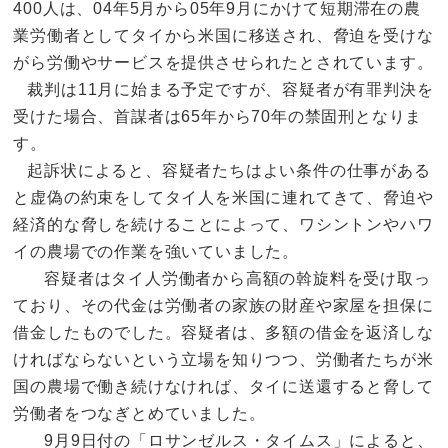
400人は、04年5月から05年9月にかけて短期滞在の農
業労働者としてタイから米国に移送され、脅迫を受けな
がら労働やサービスを提供させられたとされています。
裁判は11月に始まる予定ですが、容疑者が有罪判決を
受けた場合、首謀者は65年から70年の禁固刑となりま
す。
起訴状によると、容疑者たちはよい条件の仕事がある
と虚偽の約束をしてタイ人を米国に連れてきて、脅迫や
経済的な脅しを続けることによって、ワシントンやハワ
イの農場での作業を強いていました。
容疑者はタイ人労働者から高額の斡旋料を受け取っ
ており、その代金は労働者の家族の財産や家屋を担保に
借金したものでした。容疑者は、多額の借金を返済しな
ければならないという立場を知りつつ、労働者たちが米
国の農場で働き続けなければ、タイに送還すると脅して
労働者をつなぎとめていました。
9月9日付の「ロサンゼルス・タイムス」によると、