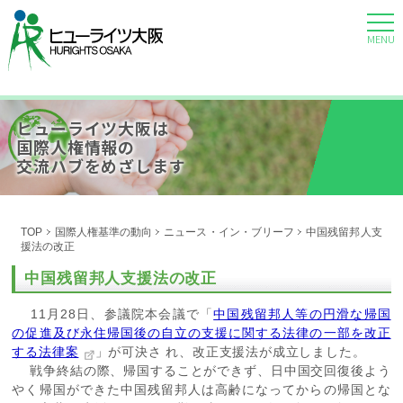
MENU
ヒューライツ大阪は
国際人権情報の
交流ハブをめざします
TOP
国際人権基準の動向
ニュース・イン・ブリーフ
中国残留邦人支
援法の改正
中国残留邦人支援法の改正
11月28日、参議院本会議で「
中国残留邦人等の円滑な帰国
の促進及び永住帰国後の自立の支援に関する法律の一部を改正
する法律案
」が可決さ れ、改正支援法が成立しました。
戦争終結の際、帰国することができず、日中国交回復後よう
やく帰国ができた中国残留邦人は高齢になってからの帰国とな