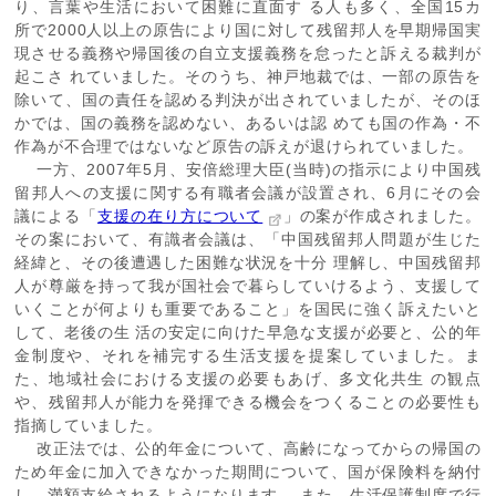
り、言葉や生活において困難に直面す る人も多く、全国15カ
所で2000人以上の原告により国に対して残留邦人を早期帰国実
現させる義務や帰国後の自立支援義務を怠ったと訴える裁判が
起こさ れていました。そのうち、神戸地裁では、一部の原告を
除いて、国の責任を認める判決が出されていましたが、そのほ
かでは、国の義務を認めない、あるいは認 めても国の作為・不
作為が不合理ではないなど原告の訴えが退けられていました。
一方、2007年5月、安倍総理大臣(当時)の指示により中国残
留邦人への支援に関する有職者会議が設置され、6月にその会
議による「
支援の在り方について
」の案が作成されました。
その案において、有識者会議は、「中国残留邦人問題が生じた
経緯と、その後遭遇した困難な状況を十分 理解し、中国残留邦
人が尊厳を持って我が国社会で暮らしていけるよう、支援して
いくことが何よりも重要であること」を国民に強く訴えたいと
して、老後の生 活の安定に向けた早急な支援が必要と、公的年
金制度や、それを補完する生活支援を提案していました。ま
た、地域社会における支援の必要もあげ、多文化共生 の観点
や、残留邦人が能力を発揮できる機会をつくることの必要性も
指摘していました。
改正法では、公的年金について、高齢になってからの帰国の
ため年金に加入できなかった期間について、国が保険料を納付
し、満額支給されるようになります。 また、生活保護制度で行