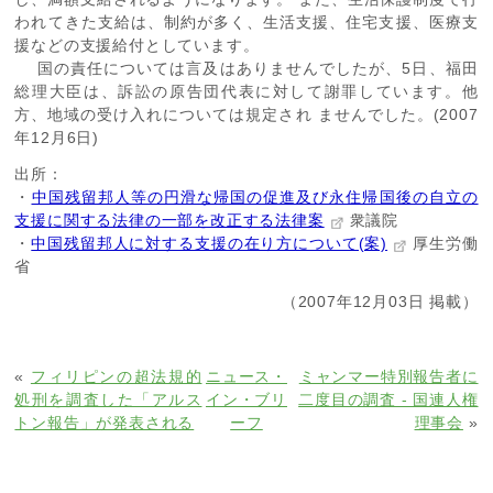
われてきた支給は、制約が多く、生活支援、住宅支援、医療支
援などの支援給付としています。
国の責任については言及はありませんでしたが、5日、福田
総理大臣は、訴訟の原告団代表に対して謝罪しています。他
方、地域の受け入れについては規定され ませんでした。(2007
年12月6日)
出所：
・
中国残留邦人等の円滑な帰国の促進及び永住帰国後の自立の
支援に関する法律の一部を改正する法律案
衆議院
・
中国残留邦人に対する支援の在り方について(案)
厚生労働
省
（2007年12月03日 掲載）
«
フィリピンの超法規的
ニュース・
ミャンマー特別報告者に
処刑を調査した「アルス
イン・ブリ
二度目の調査 - 国連人権
トン報告」が発表される
ーフ
理事会
»