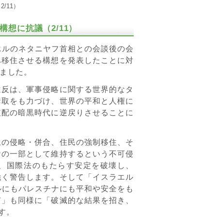
/11）
想に抗議（2/11）
エルのネタニヤフ首相との会談後の会
へ移住させる構想を発表したことに対
ました。
反は、軍事侵略に関する世界的なタ
奪取をも力づけ、世界の平和と人権に
支配の暗黒時代に逆戻りさせることに
の侵略・併合、住民の強制移住、そ
ナの一部として維持するという不可侵
、国際法のもたらす安定を破壊し、
強く警告します。そして「イスラエル
ルにもパレスチナにも平和や安全をも
有」も同様に「破滅的な結果を招き、
す。