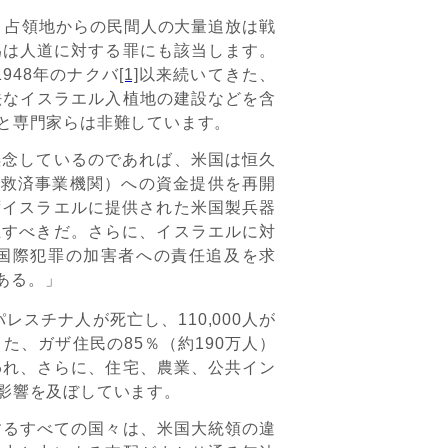
、占領地からの民間人の大量追放は戦
為は人道に対する罪にも該当します。
1948
年のナクバ
[1]
以来続いてきた、
法なイスラエル入植地の建設などを含
と専門家らは非難しています。
懸念しているのであれば、米国は恒久
民救済事業機関）への資金提供を再開
ずイスラエルに提供された米国製兵器
止すべきだ。さらに、イスラエルに対
国際犯罪の加害者への責任追及を求
ある。」
パレスチナ人が死亡し、
110,000
人が
また、ガザ住民の
85
％（約
190
万人）
われ、さらに、住宅、農業、公共イン
影響を及ぼしています。
るすべての国々は、米国大統領の違