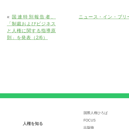
«
国連特別報告者、
ニュース・イン・ブリ
「制裁およびビジネス
と人権に関する指導原
則」を発表（2/6）
国際人権ひろば
FOCUS
人権を知る
出版物