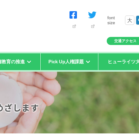
font
大
size
交通アクセス
権教育の推進
Pick Up人権課題
ヒューライツ
めざします