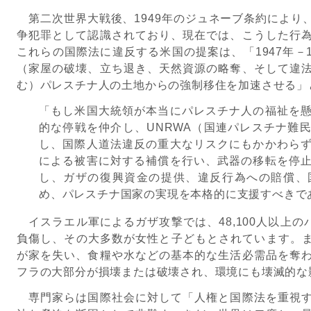
第二次世界大戦後、
1949
年のジュネーブ条約により
争犯罪として認識されており、現在では、こうした行
これらの国際法に違反する米国の提案は、「
1947
年－
（家屋の破壊、立ち退き、天然資源の略奪、そして違
む）パレスチナ人の土地からの強制移住を加速させる」
「もし米国大統領が本当にパレスチナ人の福祉を
的な停戦を仲介し、
UNRWA
（国連パレスチナ難
し、国際人道法違反の重大なリスクにもかかわら
による被害に対する補償を行い、武器の移転を停
し、ガザの復興資金の提供、違反行為への賠償、
め、パレスチナ国家の実現を本格的に支援すべきで
イスラエル軍によるガザ攻撃では、
48,100
人以上の
負傷し、その大多数が女性と子どもとされています。
が家を失い、食糧や水などの基本的な生活必需品を奪
フラの大部分が損壊または破壊され、環境にも壊滅的な
専門家らは国際社会に対して「人権と国際法を重視す