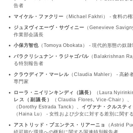
告者
マイケル・ファクリー
（
Michael Fakhri
）
-
食料の権
ジュヌヴィエーヴ・サヴィニー
（
Genevieve Savign
作業部会議長
小保方智也
（
Tomoya Obokata
）
-
現代的形態の奴隷
バラクリシュナン・ラジャゴパル
（
Balakrishnan Ra
る特別報告者
クラウディア・マーレル
（
Claudia Mahler
）
-
高齢
専門家
ローラ・ニイリンキンディ（議長）
（
Laura Nyirinki
レス（副議長）
（
Claudia Flores, Vice-Chair
）、
（
Dorothy Estrada Tanck
）、
イヴァナ・クルスティ
（
Haina Lu
）
-
女性および少女に対する差別に関す
アストリッド・プエンテス・リアーニョ
（
Astrid P
続可能な環境への権利に関する国連特別報告者