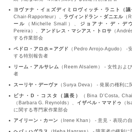
ヨヴァナ・イェズディミロヴィッチ・ラニト（議
Chair-Rapporteur
）、
ラヴィンドラン・ダニエル
（
R
ール
（
Michelle Small
）、
ジョアナ・デ・デ
Pereira
）、
アンドレス・マシアス・トロサ
（
André
する作業部会
ペドロ・アロホ＝アグド
（
Pedro Arrojo-Agudo
）
-
する特別報告者
リーム・アルサレム
（
Reem Alsalem
）
-
女性およ
者
スーリヤ・デーヴァ
（
Surya Deva
）
-
発展の権利に
ビナ・
D
・コスタ（議長）
（
Bina D'Costa, Chai
（
Barbara G. Reynolds
）、
イザベル・ママドゥ
（
Is
に関する専門家作業部会
アイリーン・カーン
（
Irene Khan
）
-
意見・表現の
ヘバ・ハグラス
（
Heba Hagrass
）
-
障害者の権利に