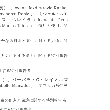
長）
（
Jovana Jezdimirovic Ranito,
avindran Daniel
）、
ミシェル・スモ
ウス・ペレイラ
（
Joana de Deus
s Macías Tolosa
）
-
傭兵の使用に関
安全な飲料水と衛生に対する人権に関
び少女に対する暴力に関する特別報告
関する特別報告者
r
）、
バーバラ・
G
・レイノルズ
abelle Mamadou
）
-
アフリカ系住民
自由の促進と保護に関する特別報告者
関する特別報告者