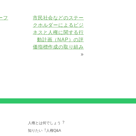
ーフ
市民社会などのステー
クホルダーによるビジ
ネスと人権に関する行
動計画（NAP）の評
価指標作成の取り組み
»
人権とは何でしょう︖
知りたい︕人権Q&A