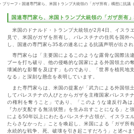
・ブリーフ
国連専門家ら、米国トランプ大統領の「ガザ所有」構想に抗議（2
国連専門家ら、米国トランプ大統領の「ガザ所有」構
米国のドナルド・トランプ大統領が
2
月
4
日、イスラ
見で、米国がガザを所有し、パレスチナの住民を国外
し、国連の専門家ら
35
名の連名による抗議声明が出され
専門家らは「主要国によるこのような露骨な国際法違
ブーを打ち破り、他の侵略的な国家による外国領土の
壊滅的な影響を及ぼす」ものであり、「世界を植民地
なる」と深刻な懸念を表明しています。
また専門家らは、米国の提案が「武力による外国領土
してパレスチナの人びとからガザを主権国家パレスチ
の権利を奪うこと」であり、「このような違反行為は
『力が支配する無法状態』を生み出すことになる」と
による
50
年以上にわたるパレスチナ占領が、イスラエ
たらさなかった」ことを喚起し、米国による「ガザ所
永続的な戦争、死、破壊を引き起こすだろう」と述べま