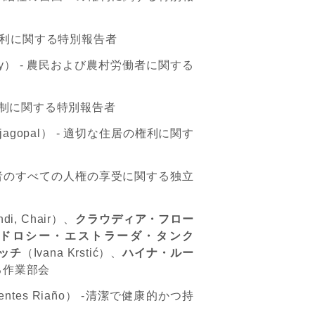
利に関する特別報告者
y
）
-
農民および農村労働者に関する
制に関する特別報告者
jagopal
）
-
適切な住居の権利に関す
者のすべての人権の享受に関する独立
ndi, Chair
）、
クラウディア・フロー
ドロシー・エストラーダ・タンク
ッチ
（
Ivana Krstić
）、
ハイナ・ルー
る作業部会
uentes Riaño
）
-
清潔で健康的かつ持