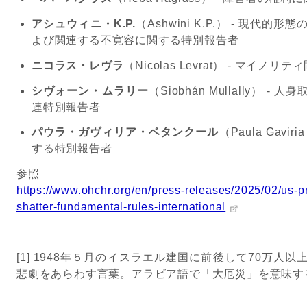
アシュウィニ・
K.P.
（
Ashwini K.P.
）
-
現代的形態
よび関連する不寛容に関する特別報告者
ニコラス・レヴラ
（
Nicolas Levrat
）
-
マイノリティ
シヴォーン・ムラリー
（
Siobhán Mullally
）
-
人身
連特別報告者
パウラ・ガヴィリア・ベタンクール
（
Paula Gaviria
する特別報告者
参照
https://www.ohchr.org/en/press-releases/2025/02/us-
shatter-fundamental-rules-international
[1]
1948
年５月のイスラエル建国に前後して
70
万人以
悲劇をあらわす言葉。アラビア語で「大厄災」を意味す